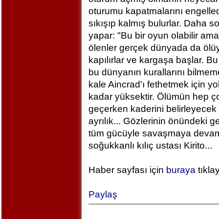
oturumu kapatmalarını engelled
sıkışıp kalmış bulurlar. Daha 
yapar: "Bu bir oyun olabilir am
ölenler gerçek dünyada da ölü
kapılırlar ve kargaşa başlar. B
bu dünyanın kurallarını bilm
kale Aincrad'ı fethetmek için y
kadar yüksektir. Ölümün hep ç
geçerken kaderini belirleyecek 
ayrılık... Gözlerinin önündeki 
tüm gücüyle savaşmaya devam ed
soğukkanlı kılıç ustası Kirito...
Haber sayfası için
buraya
tıkla
Paylaş