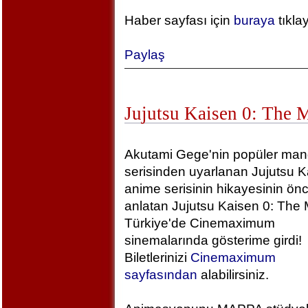
Haber sayfası için
buraya
tıkla
Paylaş
Jujutsu Kaisen 0: The 
Akutami Gege'nin popüler ma
serisinden uyarlanan Jujutsu K
anime serisinin hikayesinin önc
anlatan Jujutsu Kaisen 0: The 
Türkiye'de Cinemaximum
sinemalarında gösterime girdi!
Biletlerinizi
Cinemaximum
sayfasından
alabilirsiniz.