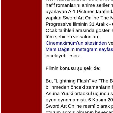
hafif romanlarını anime serileri
uyarlayan A-1 Pictures tarafın
yapılan Sword Art Online The M
Progressive filminin 31 Aralık - 
Ocak tarihleri arasında gösteril
tüm şehirleri ve salonları,
Cinemaximum’un sitesinden
v
Mars Dağıtım Instagram sayfa
inceleyebilirsinz.
Filmin konusu şu şekilde:
Bu, “Lightning Flash” ve “The 
bilinmeden önceki zamanların h
Asuna Yuuki ortaokul üçüncü sı
oyun oynamamıştı. 6 Kasım 2
Sword Art Online resmî olarak
oturum açmış olmanın heyecan