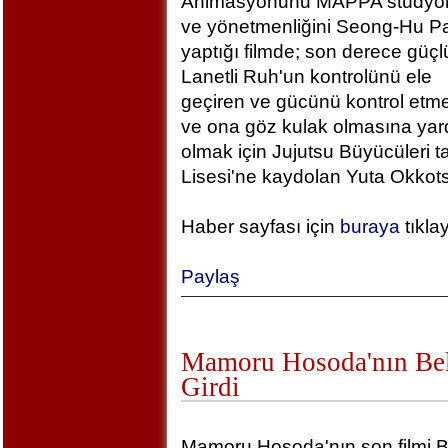
Animasyonunu MAPPA stüdyola
ve yönetmenliğini Seong-Hu Pa
yaptığı filmde; son derece güçlü
Lanetli Ruh'un kontrolünü ele
geçiren ve gücünü kontrol etm
ve ona göz kulak olmasına yar
olmak için Jujutsu Büyücüleri t
Lisesi'ne kaydolan Yuta Okkotsu
Haber sayfası için
buraya
tıkla
Paylaş
Mamoru Hosoda'nın Bel
Girdi
Mamoru Hosoda'nın son filmi B