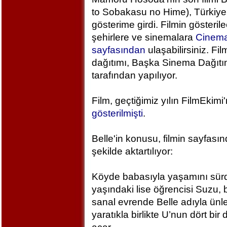
to Sobakasu no Hime), Türkiye
gösterime girdi. Filmin gösteril
şehirlere ve sinemalara
Cinem
sayfasından
ulaşabilirsiniz. Fil
dağıtımı, Başka Sinema Dağıt
tarafından yapılıyor.
Film, geçtiğimiz yılın FilmEkimi
gösterilmişti
.
Belle'in konusu, filmin sayfası
şekilde aktartılıyor:
Köyde babasıyla yaşamını sür
yaşındaki lise öğrencisi Suzu, 
sanal evrende Belle adıyla ünlen
yaratıkla birlikte U’nun dört bi