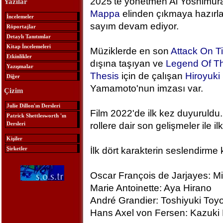
2025'te yönetmen Ai Yoshimura
Yazılar
Mappa
elinden çıkmaya hazırlan
İncelemeler
sayım devam ediyor.
Röportajlar
Detaylı Tanıtımlar
Kitap İncelemeleri
Müziklerde en son
Attack On T
Etkinlikler
dışına taşıyan ve
Legend Of Th
Yazışmalar
Thesis
için de çalışan
Hiroyuk
Diğer
Yamamoto'nun imzası var.
Çizim
Julie Dillon'ın Dersleri
Film 2022'de ilk kez duyuruldu.
Patrick Shettlesworth 'ın
Dersleri
rollere dair son gelişmeler ile ilk
Kişiler
Şirketler
İlk dört karakterin seslendirme 
Oscar François de Jarjayes: M
Marie Antoinette: Aya Hirano
André Grandier: Toshiyuki To
Hans Axel von Fersen: Kazuki