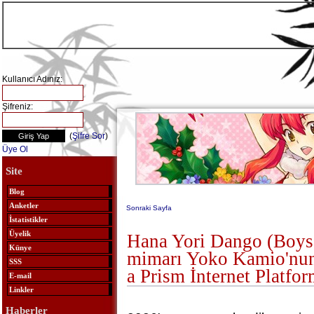
Kullanıcı Adınız:
Şifreniz:
(
Şifre Sor
)
Üye Ol
Site
Blog
Anketler
Sonraki Sayfa
İstatistikler
Üyelik
Hana Yori Dango (Boys
Künye
mimarı Yoko Kamio'nun
SSS
a Prism İnternet Platfo
E-mail
Linkler
Haberler