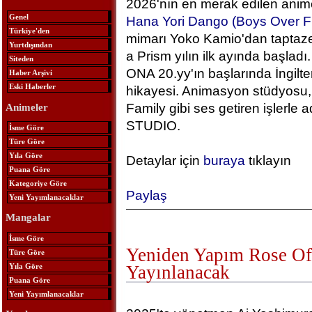
2026'nın en merak edilen anime
Genel
Hana Yori Dango (Boys Over F
Türkiye'den
mimarı Yoko Kamio'dan taptaze
Yurtdışından
a Prism yılın ilk ayında başlad
Siteden
ONA 20.yy'ın başlarında İngilt
Haber Arşivi
Eski Haberler
hikayesi. Animasyon stüdyosu, 
Family gibi ses getiren işlerle
Animeler
STUDIO.
İsme Göre
Türe Göre
Yıla Göre
Detaylar için
buraya
tıklayın
Puana Göre
Kategoriye Göre
Paylaş
Yeni Yayımlanacaklar
Mangalar
İsme Göre
Yeniden Yapım Rose Of 
Türe Göre
Yıla Göre
Yayınlanacak
Puana Göre
Yeni Yayımlanacaklar