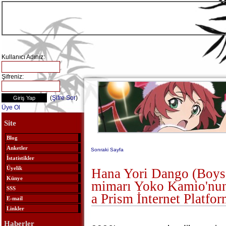
Kullanıcı Adınız:
Şifreniz:
(
Şifre Sor
)
Üye Ol
Site
Blog
Anketler
Sonraki Sayfa
İstatistikler
Üyelik
Hana Yori Dango (Boys
Künye
mimarı Yoko Kamio'nun
SSS
a Prism İnternet Platfo
E-mail
Linkler
Haberler