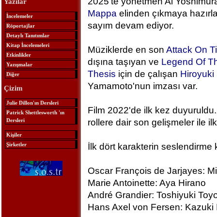
2025'te yönetmen Ai Yoshimura
Yazılar
Mappa
elinden çıkmaya hazırlan
İncelemeler
sayım devam ediyor.
Röportajlar
Detaylı Tanıtımlar
Kitap İncelemeleri
Müziklerde en son
Attack On T
Etkinlikler
dışına taşıyan ve
Legend Of Th
Yazışmalar
Thesis
için de çalışan
Hiroyuk
Diğer
Yamamoto'nun imzası var.
Çizim
Julie Dillon'ın Dersleri
Film 2022'de ilk kez duyuruldu.
Patrick Shettlesworth 'ın
Dersleri
rollere dair son gelişmeler ile ilk
Kişiler
Şirketler
İlk dört karakterin seslendirme 
Oscar François de Jarjayes: M
Marie Antoinette: Aya Hirano
André Grandier: Toshiyuki To
Hans Axel von Fersen: Kazuki