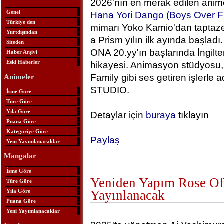
2026'nın en merak edilen anime
Genel
Hana Yori Dango (Boys Over F
Türkiye'den
mimarı Yoko Kamio'dan taptaze
Yurtdışından
a Prism yılın ilk ayında başlad
Siteden
ONA 20.yy'ın başlarında İngilt
Haber Arşivi
Eski Haberler
hikayesi. Animasyon stüdyosu, 
Family gibi ses getiren işlerle
Animeler
STUDIO.
İsme Göre
Türe Göre
Yıla Göre
Detaylar için
buraya
tıklayın
Puana Göre
Kategoriye Göre
Paylaş
Yeni Yayımlanacaklar
Mangalar
İsme Göre
Yeniden Yapım Rose Of 
Türe Göre
Yıla Göre
Yayınlanacak
Puana Göre
Yeni Yayımlanacaklar