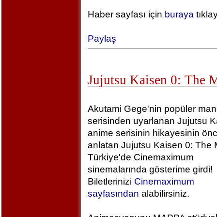
Haber sayfası için
buraya
tıkla
Paylaş
Jujutsu Kaisen 0: The 
Akutami Gege'nin popüler ma
serisinden uyarlanan Jujutsu K
anime serisinin hikayesinin önc
anlatan Jujutsu Kaisen 0: The 
Türkiye'de Cinemaximum
sinemalarında gösterime girdi!
Biletlerinizi
Cinemaximum
sayfasından
alabilirsiniz.