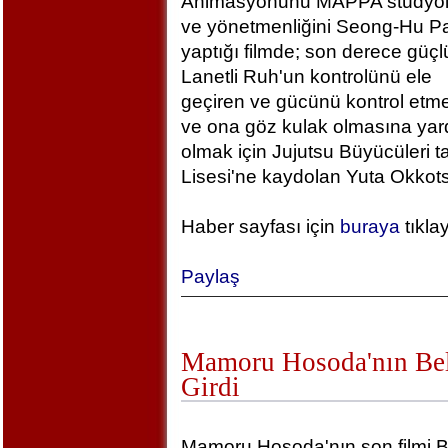
Animasyonunu MAPPA stüdyola
ve yönetmenliğini Seong-Hu Pa
yaptığı filmde; son derece güçlü
Lanetli Ruh'un kontrolünü ele
geçiren ve gücünü kontrol etm
ve ona göz kulak olmasına yar
olmak için Jujutsu Büyücüleri t
Lisesi'ne kaydolan Yuta Okkotsu
Haber sayfası için
buraya
tıkla
Paylaş
Mamoru Hosoda'nın Bel
Girdi
Mamoru Hosoda'nın son filmi B