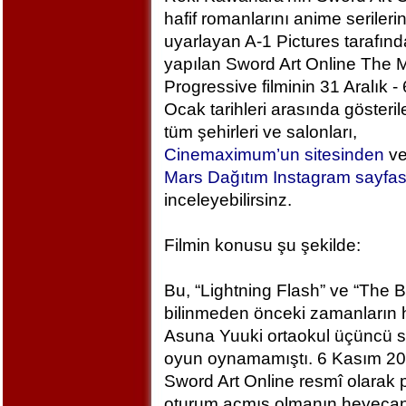
hafif romanlarını anime serileri
uyarlayan A-1 Pictures tarafın
yapılan Sword Art Online The M
Progressive filminin 31 Aralık - 
Ocak tarihleri arasında gösteril
tüm şehirleri ve salonları,
Cinemaximum’un sitesinden
v
Mars Dağıtım Instagram sayfa
inceleyebilirsinz.
Filmin konusu şu şekilde:
Bu, “Lightning Flash” ve “The 
bilinmeden önceki zamanların h
Asuna Yuuki ortaokul üçüncü sı
oyun oynamamıştı. 6 Kasım 2
Sword Art Online resmî olarak
oturum açmış olmanın heyecan