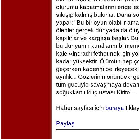
oturumu kapatmalarını engelled
sıkışıp kalmış bulurlar. Daha 
yapar: "Bu bir oyun olabilir am
ölenler gerçek dünyada da ölü
kapılırlar ve kargaşa başlar. B
bu dünyanın kurallarını bilm
kale Aincrad'ı fethetmek için y
kadar yüksektir. Ölümün hep ç
geçerken kaderini belirleyecek 
ayrılık... Gözlerinin önündeki 
tüm gücüyle savaşmaya devam ed
soğukkanlı kılıç ustası Kirito...
Haber sayfası için
buraya
tıkla
Paylaş