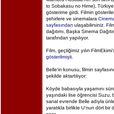
to Sobakasu no Hime), Türkiye
gösterime girdi. Filmin gösteril
şehirlere ve sinemalara
Cinem
sayfasından
ulaşabilirsiniz. Fil
dağıtımı, Başka Sinema Dağıt
tarafından yapılıyor.
Film, geçtiğimiz yılın FilmEkimi
gösterilmişti
.
Belle'in konusu, filmin sayfası
şekilde aktartılıyor:
Köyde babasıyla yaşamını sür
yaşındaki lise öğrencisi Suzu, 
sanal evrende Belle adıyla ünlen
yaratıkla birlikte U’nun dört bi