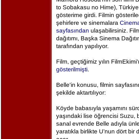
to Sobakasu no Hime), Türkiye
gösterime girdi. Filmin gösteril
şehirlere ve sinemalara
Cinem
sayfasından
ulaşabilirsiniz. Fil
dağıtımı, Başka Sinema Dağıt
tarafından yapılıyor.
Film, geçtiğimiz yılın FilmEkimi
gösterilmişti
.
Belle'in konusu, filmin sayfası
şekilde aktartılıyor:
Köyde babasıyla yaşamını sür
yaşındaki lise öğrencisi Suzu, 
sanal evrende Belle adıyla ünlen
yaratıkla birlikte U’nun dört bi