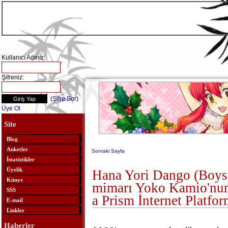
Kullanıcı Adınız:
Şifreniz:
(
Şifre Sor
)
Üye Ol
Site
Blog
Anketler
Sonraki Sayfa
İstatistikler
Üyelik
Hana Yori Dango (Boys
Künye
mimarı Yoko Kamio'nun
SSS
a Prism İnternet Platfo
E-mail
Linkler
Haberler