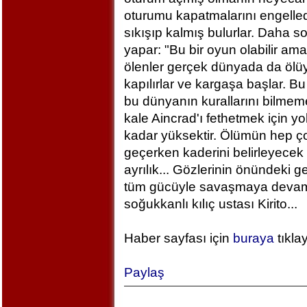
oturumu kapatmalarını engelled
sıkışıp kalmış bulurlar. Daha 
yapar: "Bu bir oyun olabilir am
ölenler gerçek dünyada da ölü
kapılırlar ve kargaşa başlar. B
bu dünyanın kurallarını bilm
kale Aincrad'ı fethetmek için y
kadar yüksektir. Ölümün hep ç
geçerken kaderini belirleyecek 
ayrılık... Gözlerinin önündeki 
tüm gücüyle savaşmaya devam ed
soğukkanlı kılıç ustası Kirito...
Haber sayfası için
buraya
tıkla
Paylaş