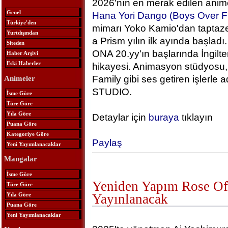
2026'nın en merak edilen anime
Genel
Hana Yori Dango (Boys Over F
Türkiye'den
mimarı Yoko Kamio'dan taptaze
Yurtdışından
a Prism yılın ilk ayında başlad
Siteden
ONA 20.yy'ın başlarında İngilt
Haber Arşivi
Eski Haberler
hikayesi. Animasyon stüdyosu, 
Family gibi ses getiren işlerle
Animeler
STUDIO.
İsme Göre
Türe Göre
Yıla Göre
Detaylar için
buraya
tıklayın
Puana Göre
Kategoriye Göre
Paylaş
Yeni Yayımlanacaklar
Mangalar
İsme Göre
Yeniden Yapım Rose Of 
Türe Göre
Yıla Göre
Yayınlanacak
Puana Göre
Yeni Yayımlanacaklar