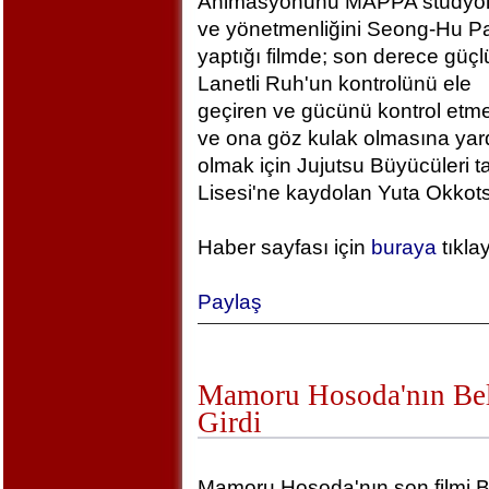
Animasyonunu MAPPA stüdyola
ve yönetmenliğini Seong-Hu Pa
yaptığı filmde; son derece güçlü
Lanetli Ruh'un kontrolünü ele
geçiren ve gücünü kontrol etm
ve ona göz kulak olmasına yar
olmak için Jujutsu Büyücüleri t
Lisesi'ne kaydolan Yuta Okkotsu
Haber sayfası için
buraya
tıkla
Paylaş
Mamoru Hosoda'nın Bel
Girdi
Mamoru Hosoda'nın son filmi B