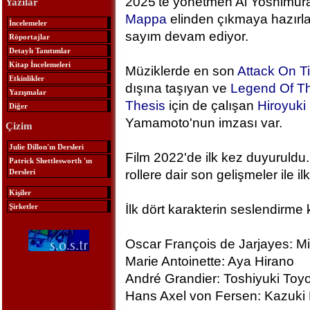
2025'te yönetmen Ai Yoshimura
Yazılar
Mappa
elinden çıkmaya hazırlan
İncelemeler
sayım devam ediyor.
Röportajlar
Detaylı Tanıtımlar
Kitap İncelemeleri
Müziklerde en son
Attack On T
Etkinlikler
dışına taşıyan ve
Legend Of Th
Yazışmalar
Thesis
için de çalışan
Hiroyuk
Diğer
Yamamoto'nun imzası var.
Çizim
Julie Dillon'ın Dersleri
Film 2022'de ilk kez duyuruldu.
Patrick Shettlesworth 'ın
Dersleri
rollere dair son gelişmeler ile ilk
Kişiler
Şirketler
İlk dört karakterin seslendirme 
Oscar François de Jarjayes: M
Marie Antoinette: Aya Hirano
André Grandier: Toshiyuki To
Hans Axel von Fersen: Kazuki