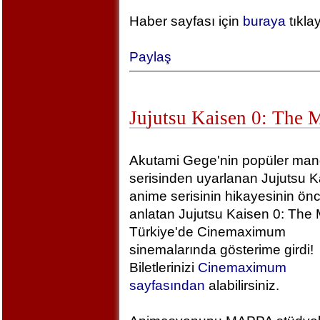
Haber sayfası için
buraya
tıkla
Paylaş
Jujutsu Kaisen 0: The 
Akutami Gege'nin popüler ma
serisinden uyarlanan Jujutsu K
anime serisinin hikayesinin önc
anlatan Jujutsu Kaisen 0: The 
Türkiye'de Cinemaximum
sinemalarında gösterime girdi!
Biletlerinizi
Cinemaximum
sayfasından
alabilirsiniz.