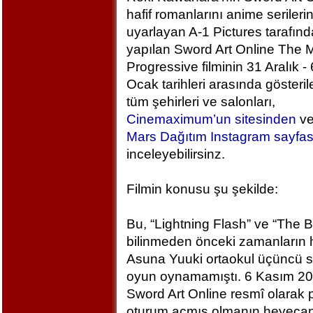
hafif romanlarını anime serileri
uyarlayan A-1 Pictures tarafın
yapılan Sword Art Online The M
Progressive filminin 31 Aralık - 
Ocak tarihleri arasında gösteril
tüm şehirleri ve salonları,
Cinemaximum’un sitesinden
v
Mars Dağıtım Instagram sayfa
inceleyebilirsinz.
Filmin konusu şu şekilde:
Bu, “Lightning Flash” ve “The 
bilinmeden önceki zamanların h
Asuna Yuuki ortaokul üçüncü sı
oyun oynamamıştı. 6 Kasım 2
Sword Art Online resmî olarak
oturum açmış olmanın heyecan