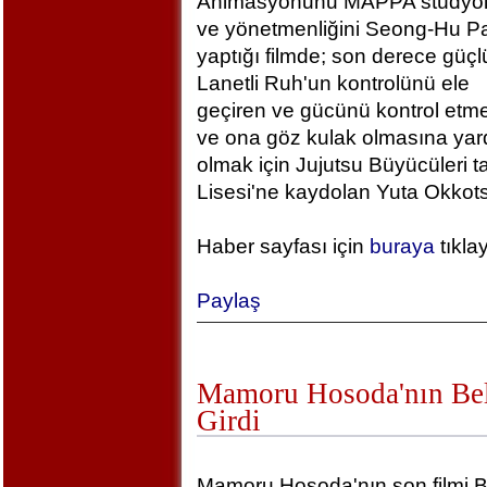
Animasyonunu MAPPA stüdyola
ve yönetmenliğini Seong-Hu Pa
yaptığı filmde; son derece güçlü
Lanetli Ruh'un kontrolünü ele
geçiren ve gücünü kontrol etm
ve ona göz kulak olmasına yar
olmak için Jujutsu Büyücüleri t
Lisesi'ne kaydolan Yuta Okkotsu
Haber sayfası için
buraya
tıkla
Paylaş
Mamoru Hosoda'nın Bel
Girdi
Mamoru Hosoda'nın son filmi B