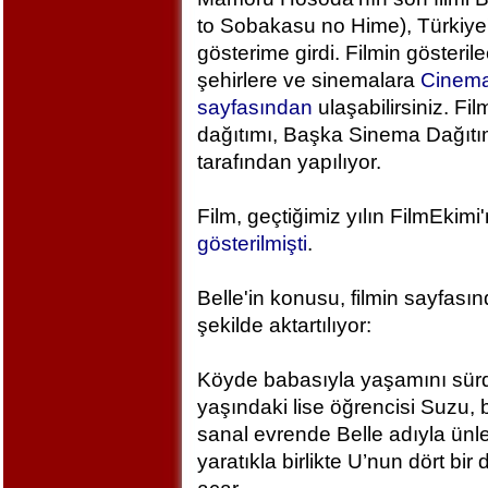
to Sobakasu no Hime), Türkiye
gösterime girdi. Filmin gösteril
şehirlere ve sinemalara
Cinem
sayfasından
ulaşabilirsiniz. Fil
dağıtımı, Başka Sinema Dağıt
tarafından yapılıyor.
Film, geçtiğimiz yılın FilmEkimi
gösterilmişti
.
Belle'in konusu, filmin sayfası
şekilde aktartılıyor:
Köyde babasıyla yaşamını sür
yaşındaki lise öğrencisi Suzu, 
sanal evrende Belle adıyla ünlen
yaratıkla birlikte U’nun dört bi