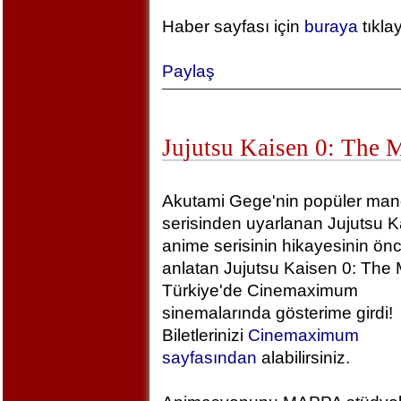
Haber sayfası için
buraya
tıkla
Paylaş
Jujutsu Kaisen 0: The 
Akutami Gege'nin popüler ma
serisinden uyarlanan Jujutsu K
anime serisinin hikayesinin önc
anlatan Jujutsu Kaisen 0: The 
Türkiye'de Cinemaximum
sinemalarında gösterime girdi!
Biletlerinizi
Cinemaximum
sayfasından
alabilirsiniz.