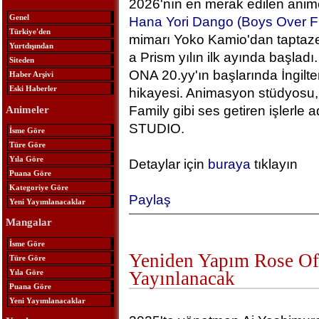
2026'nın en merak edilen anime
Genel
Hana Yori Dango (Boys Over F
Türkiye'den
mimarı Yoko Kamio'dan taptaze
Yurtdışından
a Prism yılın ilk ayında başlad
Siteden
ONA 20.yy'ın başlarında İngilt
Haber Arşivi
Eski Haberler
hikayesi. Animasyon stüdyosu, 
Family gibi ses getiren işlerle
Animeler
STUDIO.
İsme Göre
Türe Göre
Yıla Göre
Detaylar için
buraya
tıklayın
Puana Göre
Kategoriye Göre
Paylaş
Yeni Yayımlanacaklar
Mangalar
İsme Göre
Yeniden Yapım Rose Of 
Türe Göre
Yıla Göre
Yayınlanacak
Puana Göre
Yeni Yayımlanacaklar