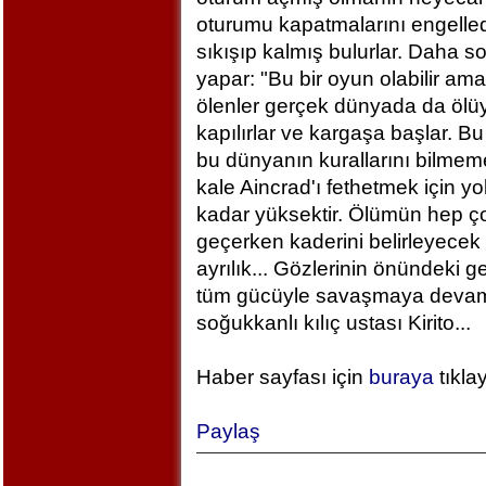
oturumu kapatmalarını engelled
sıkışıp kalmış bulurlar. Daha 
yapar: "Bu bir oyun olabilir am
ölenler gerçek dünyada da ölü
kapılırlar ve kargaşa başlar. B
bu dünyanın kurallarını bilm
kale Aincrad'ı fethetmek için y
kadar yüksektir. Ölümün hep ç
geçerken kaderini belirleyecek 
ayrılık... Gözlerinin önündeki 
tüm gücüyle savaşmaya devam ed
soğukkanlı kılıç ustası Kirito...
Haber sayfası için
buraya
tıkla
Paylaş