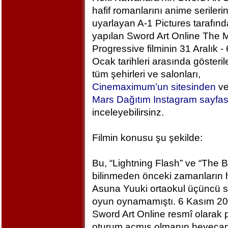
hafif romanlarını anime serileri
uyarlayan A-1 Pictures tarafın
yapılan Sword Art Online The M
Progressive filminin 31 Aralık - 
Ocak tarihleri arasında gösteril
tüm şehirleri ve salonları,
Cinemaximum’un sitesinden
v
Mars Dağıtım Instagram sayfa
inceleyebilirsinz.
Filmin konusu şu şekilde:
Bu, “Lightning Flash” ve “The 
bilinmeden önceki zamanların h
Asuna Yuuki ortaokul üçüncü sı
oyun oynamamıştı. 6 Kasım 2
Sword Art Online resmî olarak
oturum açmış olmanın heyecan