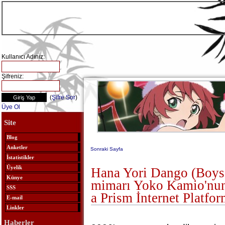
Kullanıcı Adınız:
Şifreniz:
(
Şifre Sor
)
Üye Ol
Site
Blog
Anketler
Sonraki Sayfa
İstatistikler
Üyelik
Hana Yori Dango (Boys
Künye
mimarı Yoko Kamio'nun
SSS
a Prism İnternet Platfo
E-mail
Linkler
Haberler