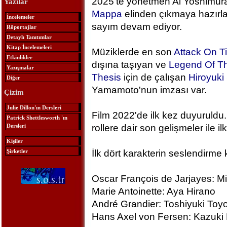
2025'te yönetmen Ai Yoshimura
Yazılar
Mappa
elinden çıkmaya hazırlan
İncelemeler
sayım devam ediyor.
Röportajlar
Detaylı Tanıtımlar
Kitap İncelemeleri
Müziklerde en son
Attack On T
Etkinlikler
dışına taşıyan ve
Legend Of Th
Yazışmalar
Thesis
için de çalışan
Hiroyuk
Diğer
Yamamoto'nun imzası var.
Çizim
Julie Dillon'ın Dersleri
Film 2022'de ilk kez duyuruldu.
Patrick Shettlesworth 'ın
Dersleri
rollere dair son gelişmeler ile ilk
Kişiler
Şirketler
İlk dört karakterin seslendirme 
Oscar François de Jarjayes: M
Marie Antoinette: Aya Hirano
André Grandier: Toshiyuki To
Hans Axel von Fersen: Kazuki