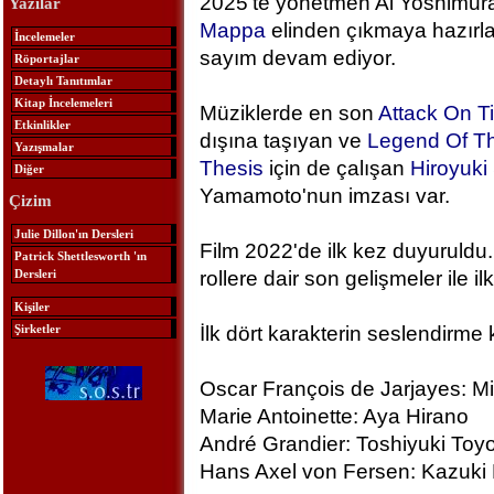
2025'te yönetmen Ai Yoshimura
Yazılar
Mappa
elinden çıkmaya hazırlan
İncelemeler
sayım devam ediyor.
Röportajlar
Detaylı Tanıtımlar
Kitap İncelemeleri
Müziklerde en son
Attack On T
Etkinlikler
dışına taşıyan ve
Legend Of Th
Yazışmalar
Thesis
için de çalışan
Hiroyuk
Diğer
Yamamoto'nun imzası var.
Çizim
Julie Dillon'ın Dersleri
Film 2022'de ilk kez duyuruldu.
Patrick Shettlesworth 'ın
Dersleri
rollere dair son gelişmeler ile ilk
Kişiler
Şirketler
İlk dört karakterin seslendirme 
Oscar François de Jarjayes: M
Marie Antoinette: Aya Hirano
André Grandier: Toshiyuki To
Hans Axel von Fersen: Kazuki