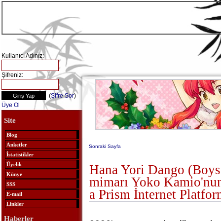
Kullanıcı Adınız:
Şifreniz:
(
Şifre Sor
)
Üye Ol
Site
Blog
Anketler
Sonraki Sayfa
İstatistikler
Üyelik
Hana Yori Dango (Boys
Künye
mimarı Yoko Kamio'nun
SSS
a Prism İnternet Platfo
E-mail
Linkler
Haberler