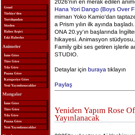
2026'nın en merak edilen anime
Genel
Hana Yori Dango (Boys Over F
Türkiye'den
mimarı Yoko Kamio'dan taptaze
Yurtdışından
a Prism yılın ilk ayında başlad
Siteden
ONA 20.yy'ın başlarında İngilt
Haber Arşivi
Eski Haberler
hikayesi. Animasyon stüdyosu, 
Family gibi ses getiren işlerle
Animeler
STUDIO.
İsme Göre
Türe Göre
Yıla Göre
Detaylar için
buraya
tıklayın
Puana Göre
Kategoriye Göre
Paylaş
Yeni Yayımlanacaklar
Mangalar
İsme Göre
Yeniden Yapım Rose Of 
Türe Göre
Yıla Göre
Yayınlanacak
Puana Göre
Yeni Yayımlanacaklar