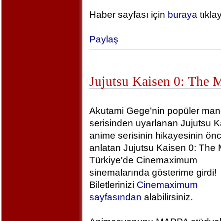
Haber sayfası için
buraya
tıkla
Paylaş
Jujutsu Kaisen 0: The 
Akutami Gege'nin popüler ma
serisinden uyarlanan Jujutsu K
anime serisinin hikayesinin önc
anlatan Jujutsu Kaisen 0: The 
Türkiye'de Cinemaximum
sinemalarında gösterime girdi!
Biletlerinizi
Cinemaximum
sayfasından
alabilirsiniz.