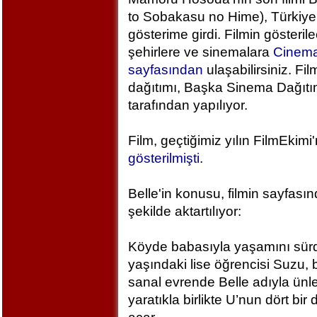
to Sobakasu no Hime), Türkiye
gösterime girdi. Filmin gösteril
şehirlere ve sinemalara
Cinem
sayfasından
ulaşabilirsiniz. Fil
dağıtımı, Başka Sinema Dağıt
tarafından yapılıyor.
Film, geçtiğimiz yılın FilmEkimi
gösterilmişti
.
Belle'in konusu, filmin sayfası
şekilde aktartılıyor:
Köyde babasıyla yaşamını sür
yaşındaki lise öğrencisi Suzu, 
sanal evrende Belle adıyla ünlen
yaratıkla birlikte U’nun dört bi