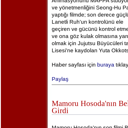
Animasyonunu MAPPA stüdyola
ve yönetmenliğini Seong-Hu Pa
yaptığı filmde; son derece güçlü
Lanetli Ruh'un kontrolünü ele
geçiren ve gücünü kontrol etm
ve ona göz kulak olmasına yar
olmak için Jujutsu Büyücüleri t
Lisesi'ne kaydolan Yuta Okkotsu
Haber sayfası için
buraya
tıkla
Paylaş
Mamoru Hosoda'nın Bel
Girdi
Mamoru Hosoda'nın son filmi B