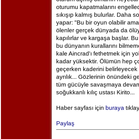
oturumu kapatmalarını engelled
sıkışıp kalmış bulurlar. Daha 
yapar: "Bu bir oyun olabilir am
ölenler gerçek dünyada da ölü
kapılırlar ve kargaşa başlar. B
bu dünyanın kurallarını bilm
kale Aincrad'ı fethetmek için y
kadar yüksektir. Ölümün hep ç
geçerken kaderini belirleyecek 
ayrılık... Gözlerinin önündeki 
tüm gücüyle savaşmaya devam ed
soğukkanlı kılıç ustası Kirito...
Haber sayfası için
buraya
tıkla
Paylaş