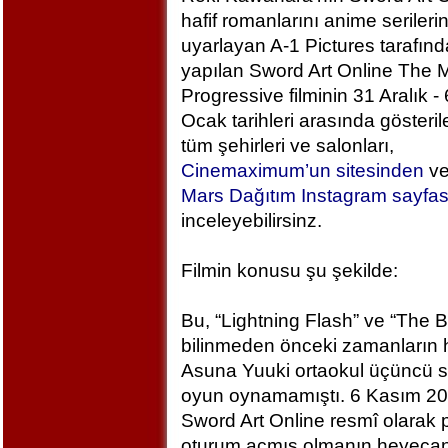
hafif romanlarını anime serileri
uyarlayan A-1 Pictures tarafın
yapılan Sword Art Online The M
Progressive filminin 31 Aralık - 
Ocak tarihleri arasında gösteril
tüm şehirleri ve salonları,
Cinemaximum’un sitesinden
v
Mars Dağıtım Instagram sayfa
inceleyebilirsinz.
Filmin konusu şu şekilde:
Bu, “Lightning Flash” ve “The 
bilinmeden önceki zamanların h
Asuna Yuuki ortaokul üçüncü sı
oyun oynamamıştı. 6 Kasım 2
Sword Art Online resmî olarak
oturum açmış olmanın heyecan