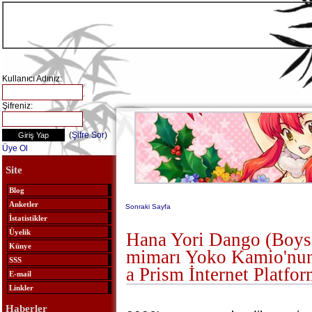
Kullanıcı Adınız:
Şifreniz:
(
Şifre Sor
)
Üye Ol
Site
Blog
Anketler
Sonraki Sayfa
İstatistikler
Üyelik
Hana Yori Dango (Boys
Künye
mimarı Yoko Kamio'nun
SSS
a Prism İnternet Platfo
E-mail
Linkler
Haberler