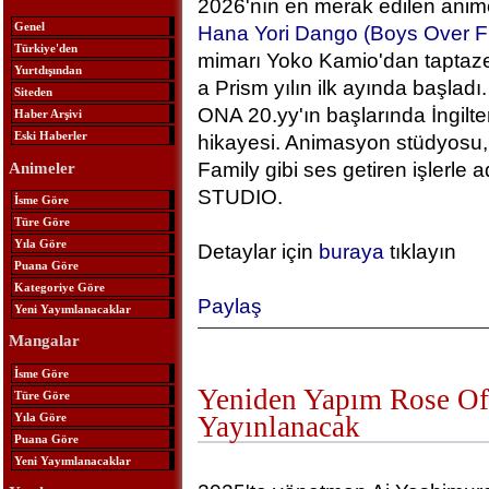
2026'nın en merak edilen anime
Genel
Hana Yori Dango (Boys Over F
Türkiye'den
mimarı Yoko Kamio'dan taptaze
Yurtdışından
a Prism yılın ilk ayında başlad
Siteden
ONA 20.yy'ın başlarında İngilt
Haber Arşivi
Eski Haberler
hikayesi. Animasyon stüdyosu, 
Family gibi ses getiren işlerle
Animeler
STUDIO.
İsme Göre
Türe Göre
Yıla Göre
Detaylar için
buraya
tıklayın
Puana Göre
Kategoriye Göre
Paylaş
Yeni Yayımlanacaklar
Mangalar
İsme Göre
Yeniden Yapım Rose Of 
Türe Göre
Yıla Göre
Yayınlanacak
Puana Göre
Yeni Yayımlanacaklar