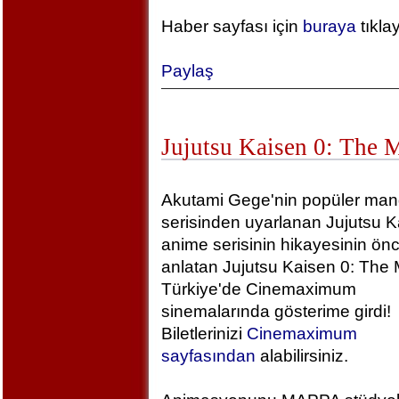
Haber sayfası için
buraya
tıkla
Paylaş
Jujutsu Kaisen 0: The 
Akutami Gege'nin popüler ma
serisinden uyarlanan Jujutsu K
anime serisinin hikayesinin önc
anlatan Jujutsu Kaisen 0: The 
Türkiye'de Cinemaximum
sinemalarında gösterime girdi!
Biletlerinizi
Cinemaximum
sayfasından
alabilirsiniz.