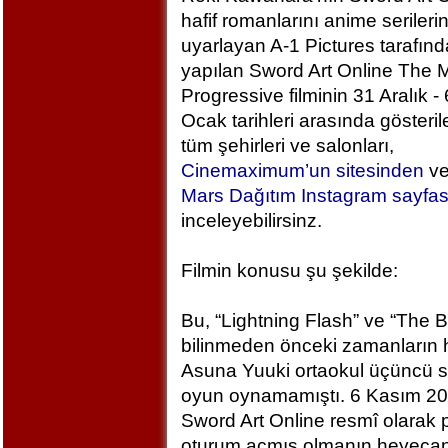
hafif romanlarını anime serileri
uyarlayan A-1 Pictures tarafın
yapılan Sword Art Online The M
Progressive filminin 31 Aralık - 
Ocak tarihleri arasında gösteril
tüm şehirleri ve salonları,
Cinemaximum’un sitesinden
v
Mars Dağıtım Instagram sayfa
inceleyebilirsinz.
Filmin konusu şu şekilde:
Bu, “Lightning Flash” ve “The 
bilinmeden önceki zamanların h
Asuna Yuuki ortaokul üçüncü sı
oyun oynamamıştı. 6 Kasım 2
Sword Art Online resmî olarak
oturum açmış olmanın heyecan