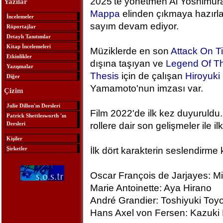
2025'te yönetmen Ai Yoshimura
Yazılar
Mappa
elinden çıkmaya hazırlan
İncelemeler
sayım devam ediyor.
Röportajlar
Detaylı Tanıtımlar
Kitap İncelemeleri
Müziklerde en son
Attack On T
Etkinlikler
dışına taşıyan ve
Legend Of Th
Yazışmalar
Thesis
için de çalışan
Hiroyuk
Diğer
Yamamoto'nun imzası var.
Çizim
Julie Dillon'ın Dersleri
Film 2022'de ilk kez duyuruldu.
Patrick Shettlesworth 'ın
Dersleri
rollere dair son gelişmeler ile ilk
Kişiler
Şirketler
İlk dört karakterin seslendirme 
Oscar François de Jarjayes: M
Marie Antoinette: Aya Hirano
André Grandier: Toshiyuki To
Hans Axel von Fersen: Kazuki