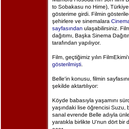
to Sobakasu no Hime), Türkiye
gösterime girdi. Filmin gösteril
şehirlere ve sinemalara
Cinem
sayfasından
ulaşabilirsiniz. Fil
dağıtımı, Başka Sinema Dağıt
tarafından yapılıyor.
Film, geçtiğimiz yılın FilmEkimi
gösterilmişti
.
Belle'in konusu, filmin sayfası
şekilde aktartılıyor:
Köyde babasıyla yaşamını sür
yaşındaki lise öğrencisi Suzu, 
sanal evrende Belle adıyla ünlen
yaratıkla birlikte U’nun dört bi