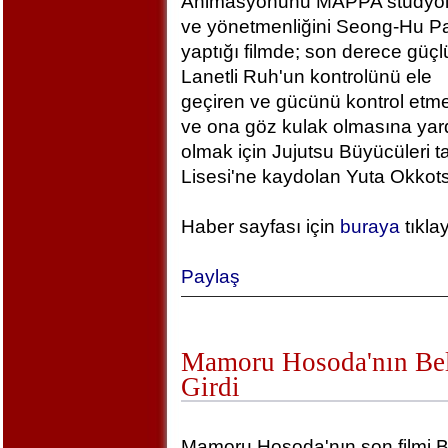
Animasyonunu MAPPA stüdyola
ve yönetmenliğini Seong-Hu Pa
yaptığı filmde; son derece güçlü
Lanetli Ruh'un kontrolünü ele
geçiren ve gücünü kontrol etm
ve ona göz kulak olmasına yar
olmak için Jujutsu Büyücüleri t
Lisesi'ne kaydolan Yuta Okkotsu
Haber sayfası için
buraya
tıkla
Paylaş
Mamoru Hosoda'nın Bel
Girdi
Mamoru Hosoda'nın son filmi B