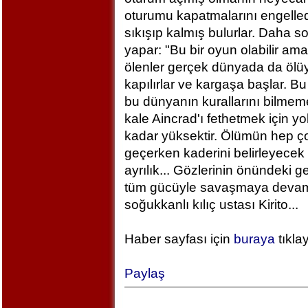
oturumu kapatmalarını engelled
sıkışıp kalmış bulurlar. Daha 
yapar: "Bu bir oyun olabilir am
ölenler gerçek dünyada da ölü
kapılırlar ve kargaşa başlar. B
bu dünyanın kurallarını bilm
kale Aincrad'ı fethetmek için y
kadar yüksektir. Ölümün hep ç
geçerken kaderini belirleyecek 
ayrılık... Gözlerinin önündeki 
tüm gücüyle savaşmaya devam ed
soğukkanlı kılıç ustası Kirito...
Haber sayfası için
buraya
tıkla
Paylaş