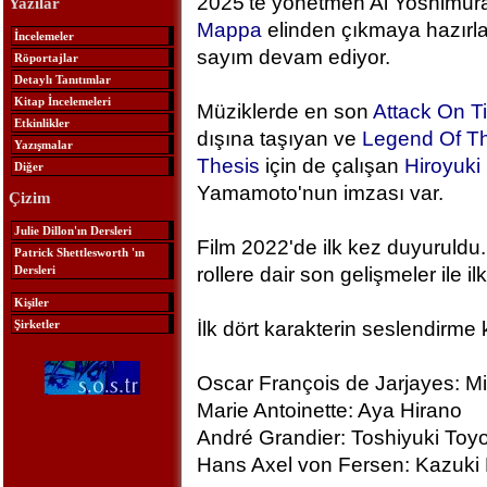
2025'te yönetmen Ai Yoshimura
Yazılar
Mappa
elinden çıkmaya hazırlan
İncelemeler
sayım devam ediyor.
Röportajlar
Detaylı Tanıtımlar
Kitap İncelemeleri
Müziklerde en son
Attack On T
Etkinlikler
dışına taşıyan ve
Legend Of Th
Yazışmalar
Thesis
için de çalışan
Hiroyuk
Diğer
Yamamoto'nun imzası var.
Çizim
Julie Dillon'ın Dersleri
Film 2022'de ilk kez duyuruldu.
Patrick Shettlesworth 'ın
Dersleri
rollere dair son gelişmeler ile ilk
Kişiler
Şirketler
İlk dört karakterin seslendirme 
Oscar François de Jarjayes: M
Marie Antoinette: Aya Hirano
André Grandier: Toshiyuki To
Hans Axel von Fersen: Kazuki