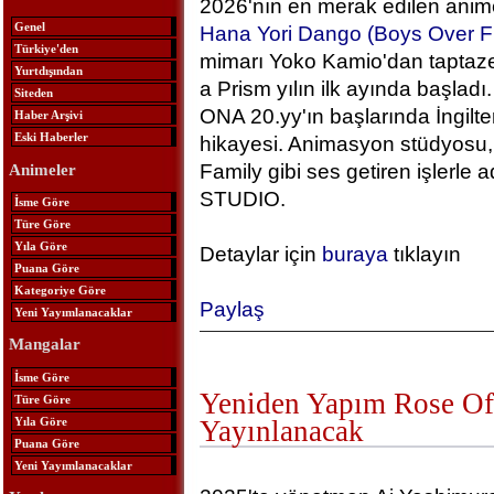
2026'nın en merak edilen anime
Genel
Hana Yori Dango (Boys Over F
Türkiye'den
mimarı Yoko Kamio'dan taptaze
Yurtdışından
a Prism yılın ilk ayında başlad
Siteden
ONA 20.yy'ın başlarında İngilt
Haber Arşivi
Eski Haberler
hikayesi. Animasyon stüdyosu, 
Family gibi ses getiren işlerle
Animeler
STUDIO.
İsme Göre
Türe Göre
Yıla Göre
Detaylar için
buraya
tıklayın
Puana Göre
Kategoriye Göre
Paylaş
Yeni Yayımlanacaklar
Mangalar
İsme Göre
Yeniden Yapım Rose Of 
Türe Göre
Yıla Göre
Yayınlanacak
Puana Göre
Yeni Yayımlanacaklar