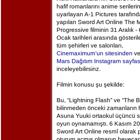
hafif romanlarını anime serileri
uyarlayan A-1 Pictures tarafın
yapılan Sword Art Online The M
Progressive filminin 31 Aralık - 
Ocak tarihleri arasında gösteril
tüm şehirleri ve salonları,
Cinemaximum’un sitesinden
v
Mars Dağıtım Instagram sayfa
inceleyebilirsinz.
Filmin konusu şu şekilde:
Bu, “Lightning Flash” ve “The 
bilinmeden önceki zamanların h
Asuna Yuuki ortaokul üçüncü sı
oyun oynamamıştı. 6 Kasım 2
Sword Art Online resmî olarak
oturum açmış olmanın heyecan