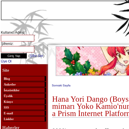
Kullanıcı Adınız:
Şifreniz:
(
Şifre Sor
)
Üye Ol
Site
Blog
Anketler
Sonraki Sayfa
İstatistikler
Üyelik
Hana Yori Dango (Boys
Künye
mimarı Yoko Kamio'nun
SSS
a Prism İnternet Platfo
E-mail
Linkler
Haberler