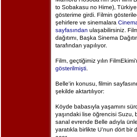
to Sobakasu no Hime), Türkiye
gösterime girdi. Filmin gösteril
şehirlere ve sinemalara
Cinem
sayfasından
ulaşabilirsiniz. Fil
dağıtımı, Başka Sinema Dağıt
tarafından yapılıyor.
Film, geçtiğimiz yılın FilmEkimi
gösterilmişti
.
Belle'in konusu, filmin sayfası
şekilde aktartılıyor:
Köyde babasıyla yaşamını sür
yaşındaki lise öğrencisi Suzu, 
sanal evrende Belle adıyla ünlen
yaratıkla birlikte U’nun dört bi