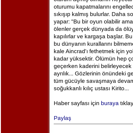
oturumu kapatmalarını engelled
sıkışıp kalmış bulurlar. Daha 
yapar: "Bu bir oyun olabilir am
ölenler gerçek dünyada da ölü
kapılırlar ve kargaşa başlar. B
bu dünyanın kurallarını bilm
kale Aincrad'ı fethetmek için y
kadar yüksektir. Ölümün hep ç
geçerken kaderini belirleyecek 
ayrılık... Gözlerinin önündeki 
tüm gücüyle savaşmaya devam ed
soğukkanlı kılıç ustası Kirito...
Haber sayfası için
buraya
tıkla
Paylaş