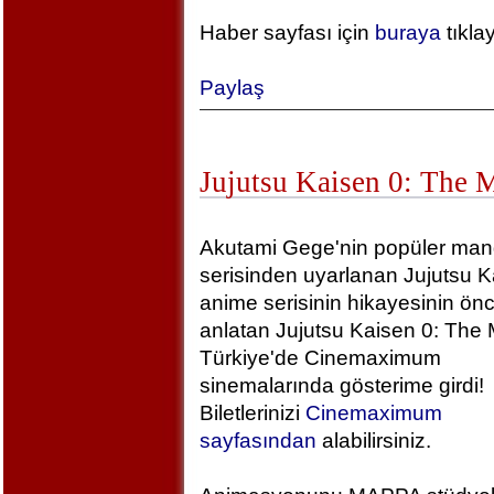
Haber sayfası için
buraya
tıkla
Paylaş
Jujutsu Kaisen 0: The 
Akutami Gege'nin popüler ma
serisinden uyarlanan Jujutsu K
anime serisinin hikayesinin önc
anlatan Jujutsu Kaisen 0: The 
Türkiye'de Cinemaximum
sinemalarında gösterime girdi!
Biletlerinizi
Cinemaximum
sayfasından
alabilirsiniz.