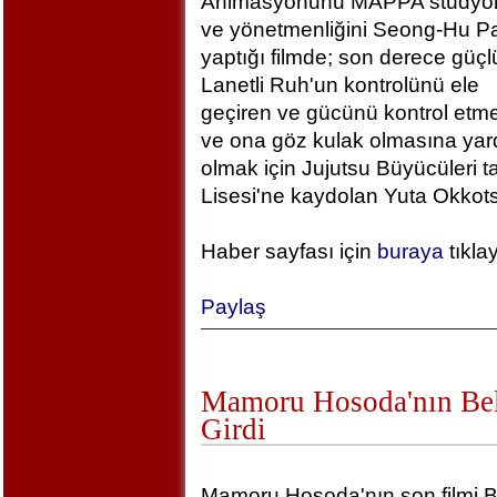
Animasyonunu MAPPA stüdyola
ve yönetmenliğini Seong-Hu Pa
yaptığı filmde; son derece güçlü
Lanetli Ruh'un kontrolünü ele
geçiren ve gücünü kontrol etm
ve ona göz kulak olmasına yar
olmak için Jujutsu Büyücüleri t
Lisesi'ne kaydolan Yuta Okkotsu
Haber sayfası için
buraya
tıkla
Paylaş
Mamoru Hosoda'nın Bel
Girdi
Mamoru Hosoda'nın son filmi B