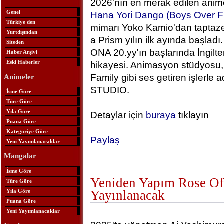
2026'nın en merak edilen anime
Genel
Hana Yori Dango (Boys Over F
Türkiye'den
mimarı Yoko Kamio'dan taptaze
Yurtdışından
a Prism yılın ilk ayında başlad
Siteden
ONA 20.yy'ın başlarında İngilt
Haber Arşivi
Eski Haberler
hikayesi. Animasyon stüdyosu, 
Family gibi ses getiren işlerle
Animeler
STUDIO.
İsme Göre
Türe Göre
Yıla Göre
Detaylar için
buraya
tıklayın
Puana Göre
Kategoriye Göre
Paylaş
Yeni Yayımlanacaklar
Mangalar
İsme Göre
Yeniden Yapım Rose Of 
Türe Göre
Yıla Göre
Yayınlanacak
Puana Göre
Yeni Yayımlanacaklar