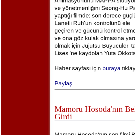
Animasyonunu MAPPA stüdyola
ve yönetmenliğini Seong-Hu Pa
yaptığı filmde; son derece güçlü
Lanetli Ruh'un kontrolünü ele
geçiren ve gücünü kontrol etm
ve ona göz kulak olmasına yar
olmak için Jujutsu Büyücüleri t
Lisesi'ne kaydolan Yuta Okkotsu
Haber sayfası için
buraya
tıkla
Paylaş
Mamoru Hosoda'nın Bel
Girdi
Mamoru Hosoda'nın son filmi B