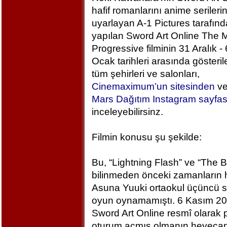
hafif romanlarını anime serileri
uyarlayan A-1 Pictures tarafın
yapılan Sword Art Online The M
Progressive filminin 31 Aralık - 
Ocak tarihleri arasında gösteril
tüm şehirleri ve salonları,
Cinemaximum’un sitesinden
v
Mars Dağıtım Instagram sayfa
inceleyebilirsinz.
Filmin konusu şu şekilde:
Bu, “Lightning Flash” ve “The 
bilinmeden önceki zamanların h
Asuna Yuuki ortaokul üçüncü sı
oyun oynamamıştı. 6 Kasım 2
Sword Art Online resmî olarak
oturum açmış olmanın heyecan