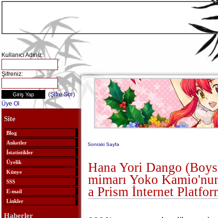
Kullanıcı Adınız:
Şifreniz:
(
Şifre Sor
)
Üye Ol
Site
Blog
Anketler
Sonraki Sayfa
İstatistikler
Üyelik
Hana Yori Dango (Boys
Künye
mimarı Yoko Kamio'nun
SSS
a Prism İnternet Platfo
E-mail
Linkler
Haberler