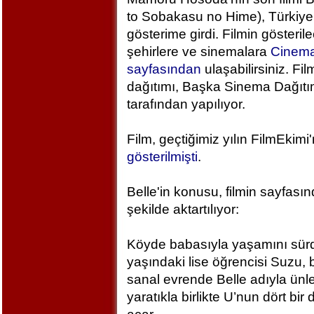
to Sobakasu no Hime), Türkiye
gösterime girdi. Filmin gösteril
şehirlere ve sinemalara
Cinem
sayfasından
ulaşabilirsiniz. Fil
dağıtımı, Başka Sinema Dağıt
tarafından yapılıyor.
Film, geçtiğimiz yılın FilmEkimi
gösterilmişti
.
Belle'in konusu, filmin sayfası
şekilde aktartılıyor:
Köyde babasıyla yaşamını sür
yaşındaki lise öğrencisi Suzu, 
sanal evrende Belle adıyla ünlen
yaratıkla birlikte U’nun dört bi