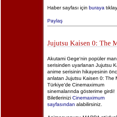
Haber sayfası için
buraya
tıkla
Paylaş
Jujutsu Kaisen 0: The 
Akutami Gege'nin popüler ma
serisinden uyarlanan Jujutsu K
anime serisinin hikayesinin önc
anlatan Jujutsu Kaisen 0: The 
Türkiye'de Cinemaximum
sinemalarında gösterime girdi!
Biletlerinizi
Cinemaximum
sayfasından
alabilirsiniz.