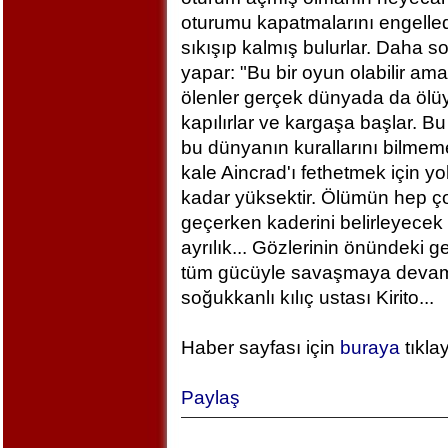
oturumu kapatmalarını engelled
sıkışıp kalmış bulurlar. Daha 
yapar: "Bu bir oyun olabilir am
ölenler gerçek dünyada da ölü
kapılırlar ve kargaşa başlar. B
bu dünyanın kurallarını bilm
kale Aincrad'ı fethetmek için y
kadar yüksektir. Ölümün hep ç
geçerken kaderini belirleyecek 
ayrılık... Gözlerinin önündeki 
tüm gücüyle savaşmaya devam ed
soğukkanlı kılıç ustası Kirito...
Haber sayfası için
buraya
tıkla
Paylaş