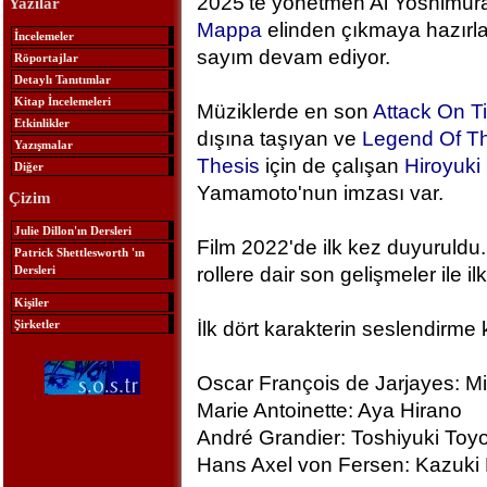
2025'te yönetmen Ai Yoshimura
Yazılar
Mappa
elinden çıkmaya hazırlan
İncelemeler
sayım devam ediyor.
Röportajlar
Detaylı Tanıtımlar
Kitap İncelemeleri
Müziklerde en son
Attack On T
Etkinlikler
dışına taşıyan ve
Legend Of Th
Yazışmalar
Thesis
için de çalışan
Hiroyuk
Diğer
Yamamoto'nun imzası var.
Çizim
Julie Dillon'ın Dersleri
Film 2022'de ilk kez duyuruldu.
Patrick Shettlesworth 'ın
Dersleri
rollere dair son gelişmeler ile ilk
Kişiler
Şirketler
İlk dört karakterin seslendirme 
Oscar François de Jarjayes: M
Marie Antoinette: Aya Hirano
André Grandier: Toshiyuki To
Hans Axel von Fersen: Kazuki