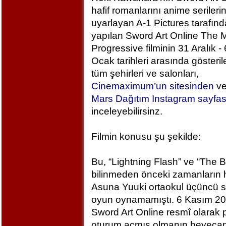
hafif romanlarını anime serileri
uyarlayan A-1 Pictures tarafın
yapılan Sword Art Online The M
Progressive filminin 31 Aralık - 
Ocak tarihleri arasında gösteril
tüm şehirleri ve salonları,
Cinemaximum’un sitesinden
v
Mars Dağıtım Instagram sayfa
inceleyebilirsinz.
Filmin konusu şu şekilde:
Bu, “Lightning Flash” ve “The 
bilinmeden önceki zamanların h
Asuna Yuuki ortaokul üçüncü sı
oyun oynamamıştı. 6 Kasım 2
Sword Art Online resmî olarak
oturum açmış olmanın heyecan