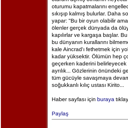
oturumu kapatmalarını engelled
sıkışıp kalmış bulurlar. Daha 
yapar: "Bu bir oyun olabilir am
ölenler gerçek dünyada da ölü
kapılırlar ve kargaşa başlar. B
bu dünyanın kurallarını bilm
kale Aincrad'ı fethetmek için y
kadar yüksektir. Ölümün hep ç
geçerken kaderini belirleyecek 
ayrılık... Gözlerinin önündeki 
tüm gücüyle savaşmaya devam ed
soğukkanlı kılıç ustası Kirito...
Haber sayfası için
buraya
tıkla
Paylaş