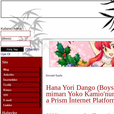
Kullanıcı Adınız:
Şifreniz:
(
Şifre Sor
)
Üye Ol
Site
Blog
Anketler
Sonraki Sayfa
İstatistikler
Üyelik
Hana Yori Dango (Boys
Künye
mimarı Yoko Kamio'nun
SSS
a Prism İnternet Platfo
E-mail
Linkler
Haberler