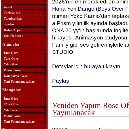
2026'nın en merak edilen anime
Genel
Hana Yori Dango (Boys Over F
Türkiye'den
mimarı Yoko Kamio'dan taptaze
Yurtdışından
a Prism yılın ilk ayında başlad
Siteden
ONA 20.yy'ın başlarında İngilt
Haber Arşivi
Eski Haberler
hikayesi. Animasyon stüdyosu, 
Family gibi ses getiren işlerle
Animeler
STUDIO.
İsme Göre
Türe Göre
Yıla Göre
Detaylar için
buraya
tıklayın
Puana Göre
Kategoriye Göre
Paylaş
Yeni Yayımlanacaklar
Mangalar
İsme Göre
Yeniden Yapım Rose Of 
Türe Göre
Yıla Göre
Yayınlanacak
Puana Göre
Yeni Yayımlanacaklar