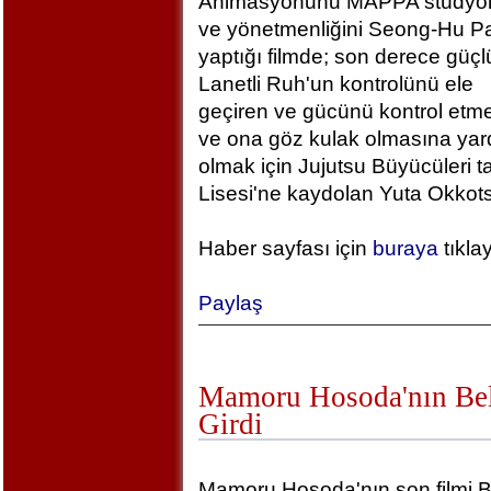
Animasyonunu MAPPA stüdyola
ve yönetmenliğini Seong-Hu Pa
yaptığı filmde; son derece güçlü
Lanetli Ruh'un kontrolünü ele
geçiren ve gücünü kontrol etm
ve ona göz kulak olmasına yar
olmak için Jujutsu Büyücüleri t
Lisesi'ne kaydolan Yuta Okkotsu
Haber sayfası için
buraya
tıkla
Paylaş
Mamoru Hosoda'nın Bel
Girdi
Mamoru Hosoda'nın son filmi B