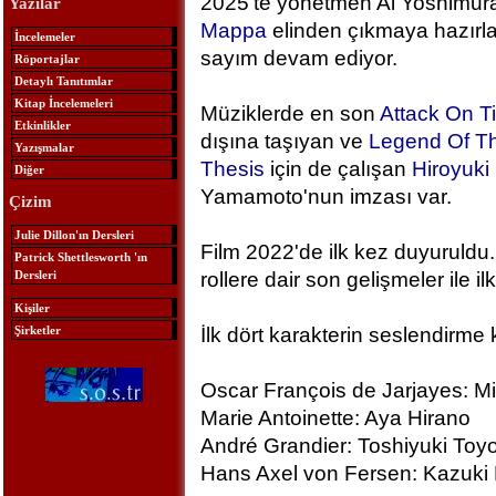
2025'te yönetmen Ai Yoshimura
Yazılar
Mappa
elinden çıkmaya hazırlan
İncelemeler
sayım devam ediyor.
Röportajlar
Detaylı Tanıtımlar
Kitap İncelemeleri
Müziklerde en son
Attack On T
Etkinlikler
dışına taşıyan ve
Legend Of Th
Yazışmalar
Thesis
için de çalışan
Hiroyuk
Diğer
Yamamoto'nun imzası var.
Çizim
Julie Dillon'ın Dersleri
Film 2022'de ilk kez duyuruldu.
Patrick Shettlesworth 'ın
Dersleri
rollere dair son gelişmeler ile ilk
Kişiler
Şirketler
İlk dört karakterin seslendirme 
Oscar François de Jarjayes: M
Marie Antoinette: Aya Hirano
André Grandier: Toshiyuki To
Hans Axel von Fersen: Kazuki