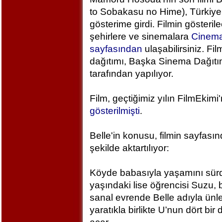
to Sobakasu no Hime), Türkiye
gösterime girdi. Filmin gösteril
şehirlere ve sinemalara
Cinem
sayfasından
ulaşabilirsiniz. Fil
dağıtımı, Başka Sinema Dağıt
tarafından yapılıyor.
Film, geçtiğimiz yılın FilmEkimi
gösterilmişti
.
Belle'in konusu, filmin sayfası
şekilde aktartılıyor:
Köyde babasıyla yaşamını sür
yaşındaki lise öğrencisi Suzu, 
sanal evrende Belle adıyla ünlen
yaratıkla birlikte U’nun dört bi