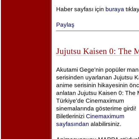
Haber sayfası için
buraya
tıkla
Paylaş
Jujutsu Kaisen 0: The 
Akutami Gege'nin popüler ma
serisinden uyarlanan Jujutsu K
anime serisinin hikayesinin önc
anlatan Jujutsu Kaisen 0: The 
Türkiye'de Cinemaximum
sinemalarında gösterime girdi!
Biletlerinizi
Cinemaximum
sayfasından
alabilirsiniz.