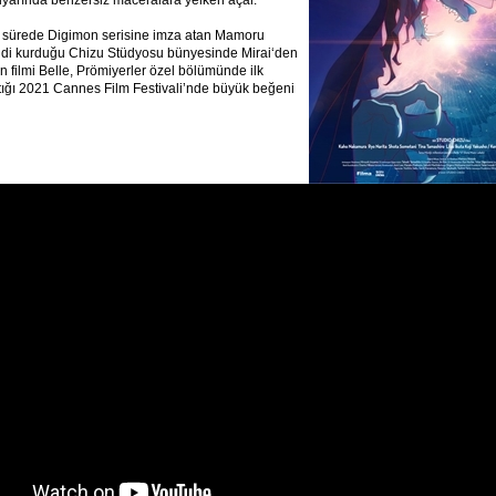
diyarında benzersiz maceralara yelken açar.
ğı sürede Digimon serisine imza atan Mamoru
di kurduğu Chizu Stüdyosu bünyesinde Mirai‘den
n filmi Belle, Prömiyerler özel bölümünde ilk
tığı 2021 Cannes Film Festivali’nde büyük beğeni