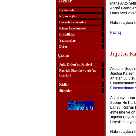
Yazılar
Marie Antoinett
André Grandier
İncelemeler
Hans Axel von 
Röportajlar
Detaylı Tanıtımlar
Haber sayfası i
Kitap İncelemeleri
Paylaş
Etkinlikler
Yazışmalar
Diğer
Jujutsu K
Çizim
Julie Dillon'ın Dersleri
Akutami Gege'n
Patrick Shettlesworth 'ın
Jujutsu Kaisen 
Dersleri
anlatan Jujutsu
Cinemaximum sin
Kişiler
Cinemaximum s
Şirketler
Animasyonunu M
Seong-Hu Park'ı
Lanetli Ruh'un 
etmesine ve ona
Jujutsu Büyücül
Lisesi'ne kaydol
Haber sayfası i