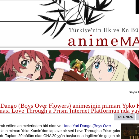
Sayfa 
 Dango (Boys Over Flowers) animesinin mimarı Yoko 
ması Love Through a Prism İnternet Platformun'nda ya
16/01/2026
ak edilen animelerinden biri olan ve
Hana Yori Dango (Boys Over
inin mimarı Yoko Kamio'dan taptaze bir seri Love Through a Prism yılın
adı. Toplam 20 bölüm olan ONA 20.yy'ın başlarında İngiltere'de geçen bir