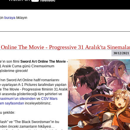
çin
buraya
tıklayın
 Online The Movie - Progressive 31 Aralık'ta Sinemala
30/12/2021
e’ın son filmi
Sword Art Online The Movie -
31 Aralık Cuma günü Cinemaximum
österime girecek!
ın Sword Art Online hafif romanlarını
e uyarlayan A-1 Pictures tarafından yapılan
e The Movie - Progressive filminin 31 Aralık
ri arasında gösterileceği tüm şehirleri ve
aximum’un sitesinden
ve
CGV Mars
ram sayfasından
inceleyebilirsinz.
u şekilde:
Flash” ve “The Black Swordsman”ın bu
meden önceki zamanların hikâyesi…