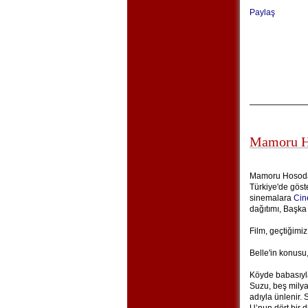
Paylaş
Mamoru Ho
Mamoru Hosoda'
Türkiye'de göste
sinemalara
Cin
dağıtımı, Başka
Film, geçtiğimiz
Belle'in konusu,
Köyde babasıyla
Suzu, beş milya
adıyla ünlenir. S