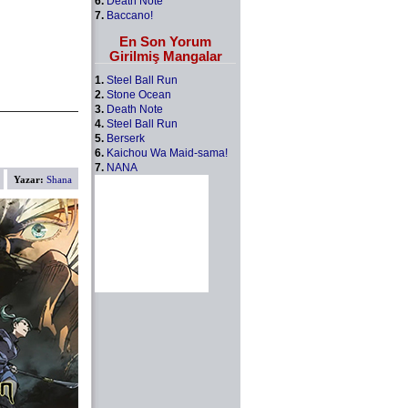
6.
Death Note
7.
Baccano!
En Son Yorum
Girilmiş Mangalar
1.
Steel Ball Run
2.
Stone Ocean
3.
Death Note
4.
Steel Ball Run
5.
Berserk
6.
Kaichou Wa Maid-sama!
7.
NANA
Yazar:
Shana