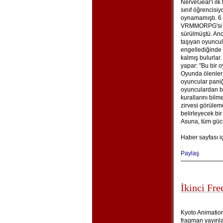
NerveGear'ı ilk
sınıf öğrencisi
oynamamıştı. 6
VRMMORPG'si Sw
sürülmüştü. An
taşıyan oyuncu
engellediğinde 
kalmış bulurlar
yapar: "Bu bir o
Oyunda ölenler
oyuncular paniğ
oyunculardan bi
kurallarını bil
zirvesi görüle
belirleyecek bir
Asuna, tüm gücüy
Haber sayfası i
Paylaş
İkinci Fre
Kyoto Animation’
fragman yayınlad