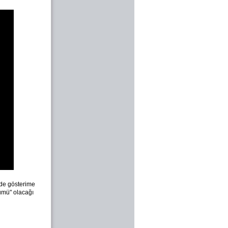
inde gösterime
lümü" olacağı