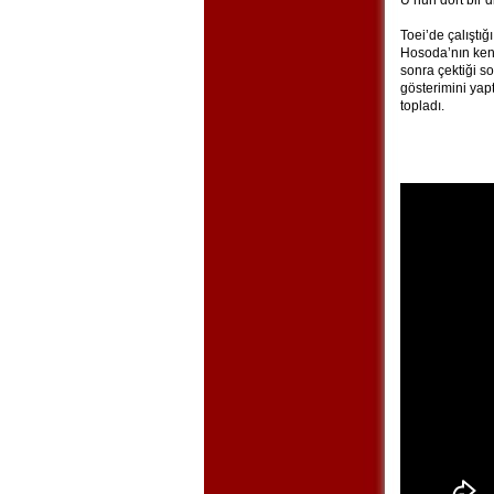
U’nun dört bir 
Toei’de çalıştı
Hosoda’nın ken
sonra çektiği so
gösterimini yap
topladı.