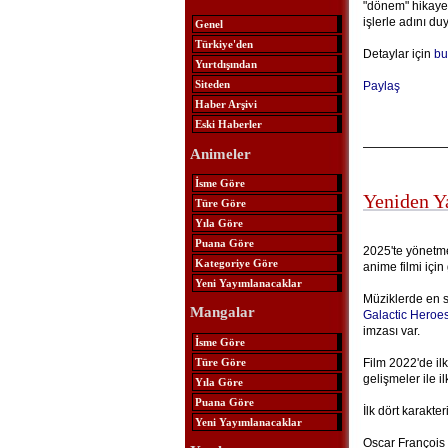
"dönem" hikayes
işlerle adını d
Genel
Türkiye'den
Detaylar için
bu
Yurtdışından
Siteden
Paylaş
Haber Arşivi
Eski Haberler
Animeler
İsme Göre
Yeniden Y
Türe Göre
Yıla Göre
Puana Göre
2025'te yönetme
Kategoriye Göre
anime filmi için
Yeni Yayımlanacaklar
Müziklerde en 
Mangalar
Galactic Heroe
imzası var.
İsme Göre
Türe Göre
Film 2022'de ilk
gelişmeler ile il
Yıla Göre
Puana Göre
İlk dört karakte
Yeni Yayımlanacaklar
Oscar François 