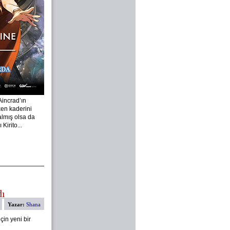
Aincrad’ın
en kaderini
almış olsa da
Kirito...
dı
Yazar:
Shana
çin yeni bir