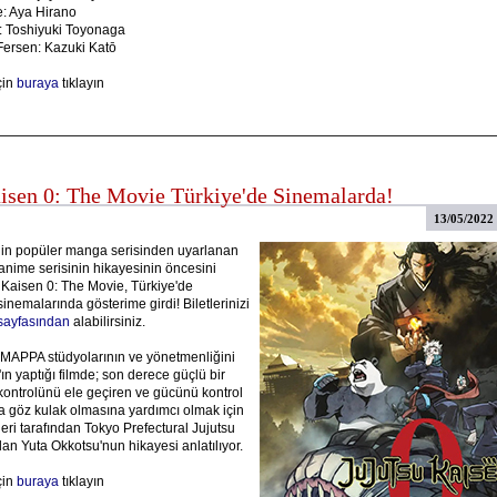
e: Aya Hirano
: Toshiyuki Toyonaga
Fersen: Kazuki Katō
çin
buraya
tıklayın
aisen 0: The Movie Türkiye'de Sinemalarda!
13/05/2022
in popüler manga serisinden uyarlanan
anime serisinin hikayesinin öncesini
 Kaisen 0: The Movie, Türkiye'de
emalarında gösterime girdi! Biletlerinizi
ayfasından
alabilirsiniz.
APPA stüdyolarının ve yönetmenliğini
n yaptığı filmde; son derece güçlü bir
kontrolünü ele geçiren ve gücünü kontrol
 göz kulak olmasına yardımcı olmak için
eri tarafından Tokyo Prefectural Jujutsu
an Yuta Okkotsu'nun hikayesi anlatılıyor.
çin
buraya
tıklayın