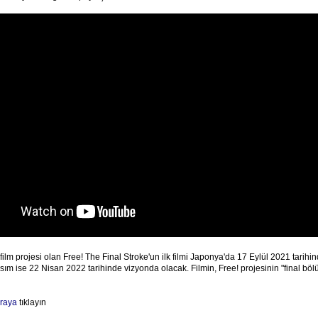
 film projesi olan Free! The Final Stroke'un ilk filmi Japonya'da 17 Eylül 2021 tarih
 kısım ise 22 Nisan 2022 tarihinde vizyonda olacak. Filmin, Free! projesinin "final bö
raya
tıklayın