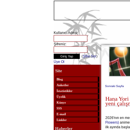
Kullanıcı Adınız:
Şifreniz:
(
Şifre Sor
)
Üye Ol
Site
Blog
Anketler
Sonraki Sayfa
İstatistikler
Üyelik
Hana Yori
yeni çalış
Künye
SSS
E-mail
2026'nın en mer
Linkler
Flowers)
animes
ilk ayında başl
Haberler