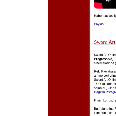
Haber sayfası i
Paylaş
Sword Art
Sword Art Onlin
Progressive
, 
sinemalarında g
Reki Kawahara’n
anime serilerin
Sword Art Onlin
- 6 Ocak tarihle
salonları,
Cinem
Dağıtım Instag
Filmin konusu ş
Bu, “Lightning 
isimlerle bilin