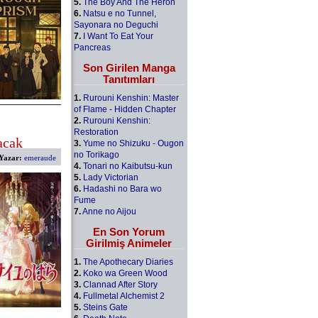
5.
The Boy And The Heron
6.
Natsu e no Tunnel,
Sayonara no Deguchi
7.
I Want To Eat Your
Pancreas
Son Girilen Manga
Tanıtımları
1.
Rurouni Kenshin: Master
of Flame - Hidden Chapter
2.
Rurouni Kenshin:
Restoration
acak
3.
Yume no Shizuku - Ougon
no Torikago
Yazar:
emeraude
4.
Tonari no Kaibutsu-kun
5.
Lady Victorian
6.
Hadashi no Bara wo
Fume
7.
Anne no Aijou
En Son Yorum
Girilmiş Animeler
1.
The Apothecary Diaries
2.
Koko wa Green Wood
3.
Clannad After Story
4.
Fullmetal Alchemist 2
5.
Steins Gate