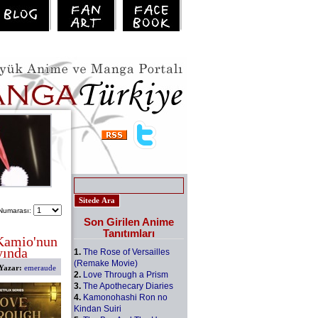
Numarası:
Son Girilen Anime
Tanıtımları
Kamio'nun
yında
1.
The Rose of Versailles
(Remake Movie)
Yazar:
emeraude
2.
Love Through a Prism
3.
The Apothecary Diaries
4.
Kamonohashi Ron no
Kindan Suiri