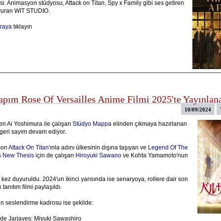
i. Animasyon stüdyosu, Attack on Titan, Spy x Family gibi ses getiren
uyuran WIT STUDIO.
raya
tıklayın
apım Rose Of Versailles Anime Filmi 2025'te Yayınlan
10/09/2024
n Ai Yoshimura ile çalışan
Stüdyo Mappa
elinden çıkmaya hazırlanan
 geri sayım devam ediyor.
son
Attack On Titan
'ınla adını ülkesinin dışına taşıyan ve
Legend Of The
s New Thesis
için de çalışan
Hiroyuki Sawano
ve Kohta Yamamoto'nun
 kez duyuruldu. 2024'un ikinci yarısında ise senaryoya, rollere dair son
k tanıtım filmi paylaşıldı.
rin seslendirme kadrosu ise şekilde:
de Jarjayes: Miyuki Sawashiro