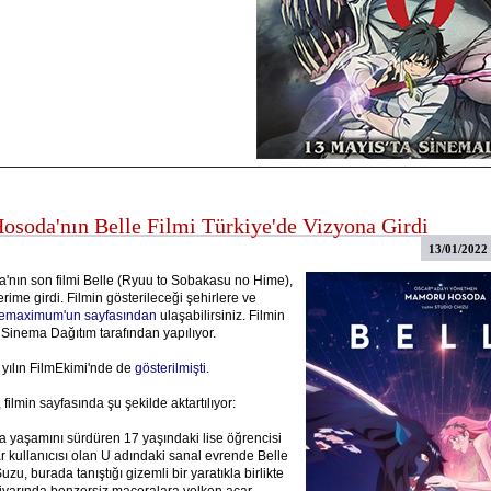
soda'nın Belle Filmi Türkiye'de Vizyona Girdi
13/01/2022
nın son filmi Belle (Ryuu to Sobakasu no Hime),
rime girdi. Filmin gösterileceği şehirlere ve
emaximum'un sayfasından
ulaşabilirsiniz. Filmin
 Sinema Dağıtım tarafından yapılıyor.
 yılın FilmEkimi'nde de
gösterilmişti
.
 filmin sayfasında şu şekilde aktartılıyor:
 yaşamını sürdüren 17 yaşındaki lise öğrencisi
r kullanıcısı olan U adındaki sanal evrende Belle
uzu, burada tanıştığı gizemli bir yaratıkla birlikte