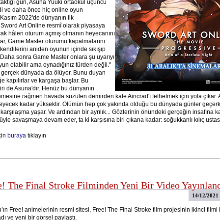
 taktığı gün, Asuna Yuuki ortaokul üçüncü
ydi ve daha önce hiç online oyun
 Kasım 2022'de dünyanın ilk
ord Art Online resmî olarak piyasaya
cak hâlen oturum açmış olmanın heyecanını
lar, Game Master oturumu kapatmalarını
kendilerini aniden oyunun içinde sıkışıp
. Daha sonra Game Master onlara şu uyarıyı
yun olabilir ama oynadığınız türden değil."
 gerçek dünyada da ölüyor. Bunu duyan
e kapılırlar ve kargaşa başlar. Bu
ri de Asuna'dır. Henüz bu dünyanın
memesine rağmen havada süzülen demirden kale Aincrad'ı fethetmek için yola çıkar. 
meyecek kadar yüksektir. Ölümün hep çok yakında olduğu bu dünyada günler geçerk
 karşılaşma yaşar. Ve ardından bir ayrılık... Gözlerinin önündeki gerçeğin insafına k
le savaşmaya devam eder, ta ki karşısına biri çıkana kadar: soğukkanlı kılıç ustası 
çin
buraya
tıklayın
e! The Final Stroke Filminden Yeni Bir Video Yayınlan
14/12/2021
ın Free! animelerinin resmi sitesi, Free! The Final Stroke film projesinin ikinci filmi i
ı ve yeni bir görsel paylaştı.