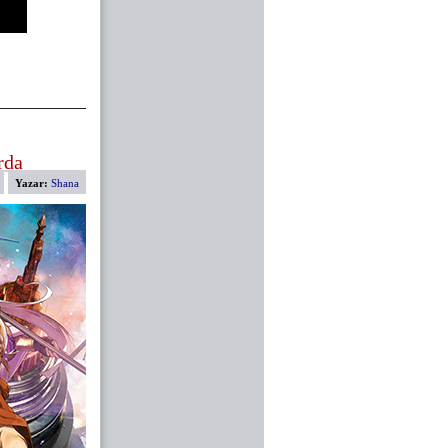
rda
Yazar:
Shana