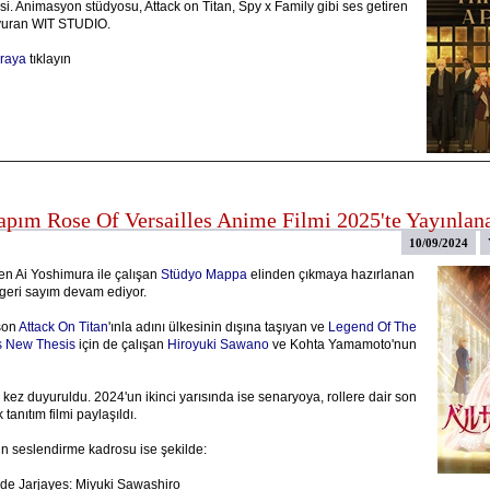
i. Animasyon stüdyosu, Attack on Titan, Spy x Family gibi ses getiren
uyuran WIT STUDIO.
raya
tıklayın
apım Rose Of Versailles Anime Filmi 2025'te Yayınlan
10/09/2024
n Ai Yoshimura ile çalışan
Stüdyo Mappa
elinden çıkmaya hazırlanan
 geri sayım devam ediyor.
son
Attack On Titan
'ınla adını ülkesinin dışına taşıyan ve
Legend Of The
s New Thesis
için de çalışan
Hiroyuki Sawano
ve Kohta Yamamoto'nun
 kez duyuruldu. 2024'un ikinci yarısında ise senaryoya, rollere dair son
k tanıtım filmi paylaşıldı.
rin seslendirme kadrosu ise şekilde:
de Jarjayes: Miyuki Sawashiro