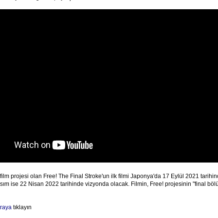
 film projesi olan Free! The Final Stroke'un ilk filmi Japonya'da 17 Eylül 2021 tarih
 kısım ise 22 Nisan 2022 tarihinde vizyonda olacak. Filmin, Free! projesinin "final bö
raya
tıklayın