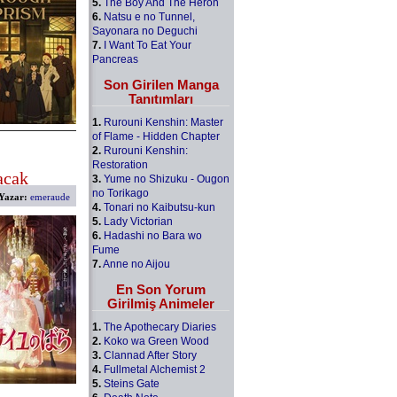
5.
The Boy And The Heron
6.
Natsu e no Tunnel,
Sayonara no Deguchi
7.
I Want To Eat Your
Pancreas
Son Girilen Manga
Tanıtımları
1.
Rurouni Kenshin: Master
of Flame - Hidden Chapter
2.
Rurouni Kenshin:
Restoration
acak
3.
Yume no Shizuku - Ougon
no Torikago
Yazar:
emeraude
4.
Tonari no Kaibutsu-kun
5.
Lady Victorian
6.
Hadashi no Bara wo
Fume
7.
Anne no Aijou
En Son Yorum
Girilmiş Animeler
1.
The Apothecary Diaries
2.
Koko wa Green Wood
3.
Clannad After Story
4.
Fullmetal Alchemist 2
5.
Steins Gate