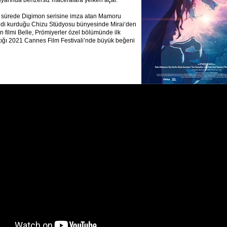
diyarında benzersiz maceralara yelken açar.
ğı sürede Digimon serisine imza atan Mamoru
di kurduğu Chizu Stüdyosu bünyesinde Mirai‘den
n filmi Belle, Prömiyerler özel bölümünde ilk
tığı 2021 Cannes Film Festivali’nde büyük beğeni