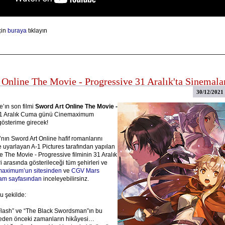
çin
buraya
tıklayın
 Online The Movie - Progressive 31 Aralık'ta Sinemala
30/12/2021
e’ın son filmi
Sword Art Online The Movie -
31 Aralık Cuma günü Cinemaximum
österime girecek!
ın Sword Art Online hafif romanlarını
e uyarlayan A-1 Pictures tarafından yapılan
e The Movie - Progressive filminin 31 Aralık
ri arasında gösterileceği tüm şehirleri ve
aximum’un sitesinden
ve
CGV Mars
ram sayfasından
inceleyebilirsinz.
u şekilde:
Flash” ve “The Black Swordsman”ın bu
meden önceki zamanların hikâyesi…