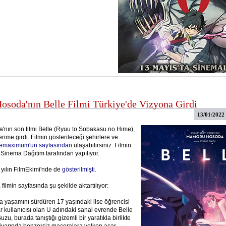
soda'nın Belle Filmi Türkiye'de Vizyona Girdi
13/01/2022
nın son filmi Belle (Ryuu to Sobakasu no Hime),
rime girdi. Filmin gösterileceği şehirlere ve
emaximum'un sayfasından
ulaşabilirsiniz. Filmin
 Sinema Dağıtım tarafından yapılıyor.
 yılın FilmEkimi'nde de
gösterilmişti
.
 filmin sayfasında şu şekilde aktartılıyor:
 yaşamını sürdüren 17 yaşındaki lise öğrencisi
r kullanıcısı olan U adındaki sanal evrende Belle
uzu, burada tanıştığı gizemli bir yaratıkla birlikte