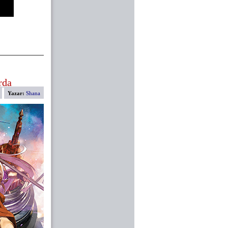
rda
Yazar:
Shana