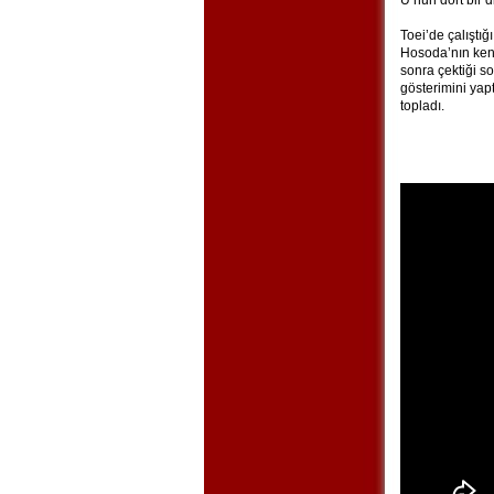
U’nun dört bir 
Toei’de çalıştı
Hosoda’nın ken
sonra çektiği so
gösterimini yap
topladı.