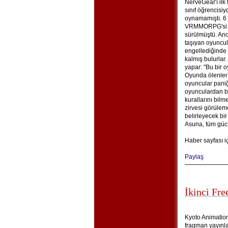
NerveGear'ı ilk
sınıf öğrencisi
oynamamıştı. 6
VRMMORPG'si Sw
sürülmüştü. An
taşıyan oyuncu
engellediğinde 
kalmış bulurlar
yapar: "Bu bir o
Oyunda ölenler
oyuncular paniğ
oyunculardan bi
kurallarını bil
zirvesi görüle
belirleyecek bir
Asuna, tüm gücüy
Haber sayfası i
Paylaş
İkinci Fre
Kyoto Animation’
fragman yayınlad