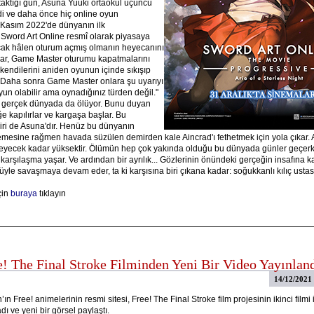
 taktığı gün, Asuna Yuuki ortaokul üçüncü
ydi ve daha önce hiç online oyun
 Kasım 2022'de dünyanın ilk
ord Art Online resmî olarak piyasaya
cak hâlen oturum açmış olmanın heyecanını
lar, Game Master oturumu kapatmalarını
kendilerini aniden oyunun içinde sıkışıp
. Daha sonra Game Master onlara şu uyarıyı
yun olabilir ama oynadığınız türden değil."
 gerçek dünyada da ölüyor. Bunu duyan
e kapılırlar ve kargaşa başlar. Bu
ri de Asuna'dır. Henüz bu dünyanın
memesine rağmen havada süzülen demirden kale Aincrad'ı fethetmek için yola çıkar. 
meyecek kadar yüksektir. Ölümün hep çok yakında olduğu bu dünyada günler geçerk
 karşılaşma yaşar. Ve ardından bir ayrılık... Gözlerinin önündeki gerçeğin insafına k
le savaşmaya devam eder, ta ki karşısına biri çıkana kadar: soğukkanlı kılıç ustası 
çin
buraya
tıklayın
e! The Final Stroke Filminden Yeni Bir Video Yayınlan
14/12/2021
ın Free! animelerinin resmi sitesi, Free! The Final Stroke film projesinin ikinci filmi i
ı ve yeni bir görsel paylaştı.