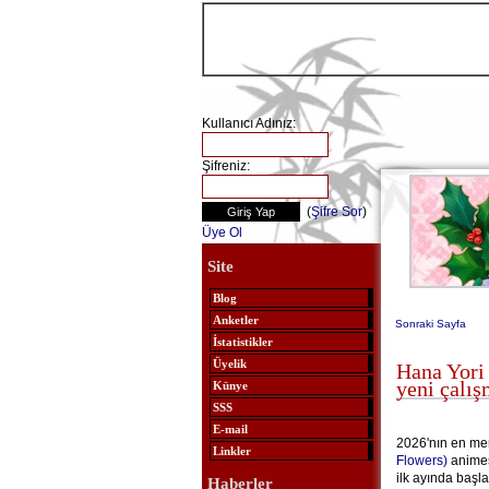
Kullanıcı Adınız:
Şifreniz:
(
Şifre Sor
)
Üye Ol
Site
Blog
Anketler
Sonraki Sayfa
İstatistikler
Üyelik
Hana Yori
yeni çalış
Künye
SSS
E-mail
2026'nın en mer
Linkler
Flowers)
animes
ilk ayında başl
Haberler