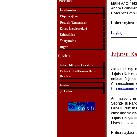
Yazılar
Marie Antoinett
André Grandier
İncelemeler
Hans Axel von 
Röportajlar
Detaylı Tanıtımlar
Haber sayfası i
Kitap İncelemeleri
Paylaş
Etkinlikler
Yazışmalar
Diğer
Jujutsu K
Çizim
Julie Dillon'ın Dersleri
Akutami Gege'n
Patrick Shettlesworth 'ın
Jujutsu Kaisen 
Dersleri
anlatan Jujutsu
Cinemaximum sin
Kişiler
Cinemaximum s
Şirketler
Animasyonunu M
Seong-Hu Park'ı
Lanetli Ruh'un 
etmesine ve ona
Jujutsu Büyücül
Lisesi'ne kaydol
Haber sayfası i