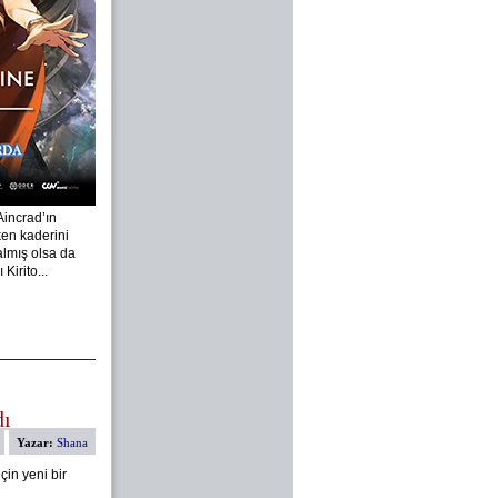
Aincrad’ın
en kaderini
almış olsa da
Kirito...
dı
Yazar:
Shana
çin yeni bir