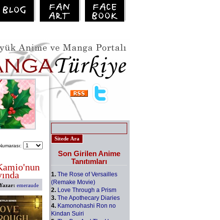
Numarası:
Son Girilen Anime
Tanıtımları
Kamio'nun
yında
1.
The Rose of Versailles
(Remake Movie)
Yazar:
emeraude
2.
Love Through a Prism
3.
The Apothecary Diaries
4.
Kamonohashi Ron no
Kindan Suiri