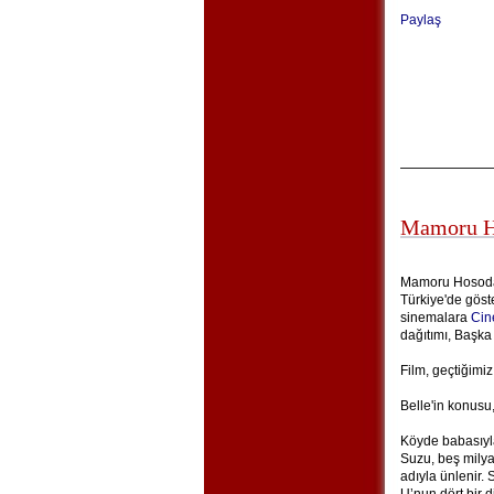
Paylaş
Mamoru Ho
Mamoru Hosoda'
Türkiye'de göste
sinemalara
Cin
dağıtımı, Başka
Film, geçtiğimiz
Belle'in konusu,
Köyde babasıyla
Suzu, beş milya
adıyla ünlenir. S