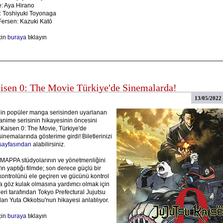
e: Aya Hirano
: Toshiyuki Toyonaga
Fersen: Kazuki Katō
çin
buraya
tıklayın
aisen 0: The Movie Türkiye'de Sinemalarda!
13/05/2022
in popüler manga serisinden uyarlanan
anime serisinin hikayesinin öncesini
 Kaisen 0: The Movie, Türkiye'de
emalarında gösterime girdi! Biletlerinizi
ayfasından
alabilirsiniz.
APPA stüdyolarının ve yönetmenliğini
n yaptığı filmde; son derece güçlü bir
kontrolünü ele geçiren ve gücünü kontrol
 göz kulak olmasına yardımcı olmak için
eri tarafından Tokyo Prefectural Jujutsu
an Yuta Okkotsu'nun hikayesi anlatılıyor.
çin
buraya
tıklayın