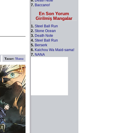
6.
Death Note
7.
Baccano!
En Son Yorum
Girilmiş Mangalar
1.
Steel Ball Run
2.
Stone Ocean
3.
Death Note
4.
Steel Ball Run
5.
Berserk
6.
Kaichou Wa Maid-sama!
7.
NANA
Yazar:
Shana