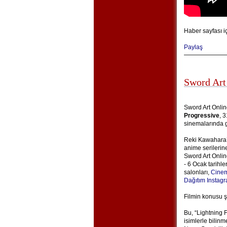
Haber sayfası i
Paylaş
Sword Art
Sword Art Onlin
Progressive
, 
sinemalarında g
Reki Kawahara’n
anime serilerin
Sword Art Onlin
- 6 Ocak tarihle
salonları,
Cinem
Dağıtım Instag
Filmin konusu ş
Bu, “Lightning 
isimlerle bilin