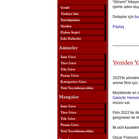
"dönem" hikayes
işlerle adını d
Genel
Türkiye'den
Detaylar için
bu
Yurtdışından
Siteden
Paylaş
Haber Arşivi
Eski Haberler
Animeler
İsme Göre
Yeniden Y
Türe Göre
Yıla Göre
Puana Göre
2025'te yönetme
Kategoriye Göre
anime filmi için
Yeni Yayımlanacaklar
Müziklerde en 
Mangalar
Galactic Heroe
imzası var.
İsme Göre
Türe Göre
Film 2022'de ilk
gelişmeler ile il
Yıla Göre
Puana Göre
İlk dört karakte
Yeni Yayımlanacaklar
Oscar François 