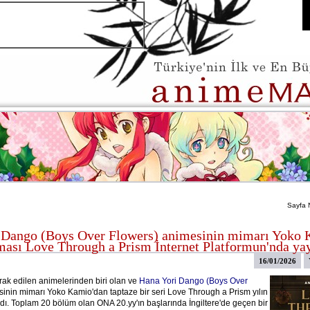
Sayfa 
 Dango (Boys Over Flowers) animesinin mimarı Yoko 
ması Love Through a Prism İnternet Platformun'nda ya
16/01/2026
ak edilen animelerinden biri olan ve
Hana Yori Dango (Boys Over
inin mimarı Yoko Kamio'dan taptaze bir seri Love Through a Prism yılın
adı. Toplam 20 bölüm olan ONA 20.yy'ın başlarında İngiltere'de geçen bir