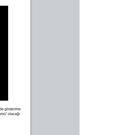
inde gösterime
lümü" olacağı