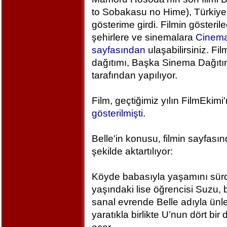
to Sobakasu no Hime), Türkiye
gösterime girdi. Filmin gösteril
şehirlere ve sinemalara
Cinem
sayfasından
ulaşabilirsiniz. Fil
dağıtımı, Başka Sinema Dağıt
tarafından yapılıyor.
Film, geçtiğimiz yılın FilmEkimi
gösterilmişti
.
Belle'in konusu, filmin sayfası
şekilde aktartılıyor:
Köyde babasıyla yaşamını sür
yaşındaki lise öğrencisi Suzu, 
sanal evrende Belle adıyla ünlen
yaratıkla birlikte U’nun dört bi