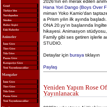
2026'nın en merak edilen anime
Genel
Hana Yori Dango (Boys Over F
Türkiye'den
mimarı Yoko Kamio'dan taptaze
Yurtdışından
a Prism yılın ilk ayında başlad
Siteden
ONA 20.yy'ın başlarında İngilt
Haber Arşivi
Eski Haberler
hikayesi. Animasyon stüdyosu, 
Family gibi ses getiren işlerle
Animeler
STUDIO.
İsme Göre
Türe Göre
Yıla Göre
Detaylar için
buraya
tıklayın
Puana Göre
Kategoriye Göre
Paylaş
Yeni Yayımlanacaklar
Mangalar
İsme Göre
Yeniden Yapım Rose Of 
Türe Göre
Yıla Göre
Yayınlanacak
Puana Göre
Yeni Yayımlanacaklar