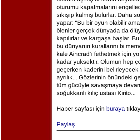
oturumu kapatmalarını engelled
sıkışıp kalmış bulurlar. Daha 
yapar: "Bu bir oyun olabilir am
ölenler gerçek dünyada da ölü
kapılırlar ve kargaşa başlar. B
bu dünyanın kurallarını bilm
kale Aincrad'ı fethetmek için y
kadar yüksektir. Ölümün hep ç
geçerken kaderini belirleyecek 
ayrılık... Gözlerinin önündeki 
tüm gücüyle savaşmaya devam ed
soğukkanlı kılıç ustası Kirito...
Haber sayfası için
buraya
tıkla
Paylaş