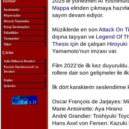
2025'te yönetmen Ai Yoshimura
Yazılar
Mappa
elinden çıkmaya hazırlan
İncelemeler
sayım devam ediyor.
Röportajlar
Detaylı Tanıtımlar
Kitap İncelemeleri
Müziklerde en son
Attack On T
Etkinlikler
dışına taşıyan ve
Legend Of Th
Yazışmalar
Thesis
için de çalışan
Hiroyuk
Diğer
Yamamoto'nun imzası var.
Çizim
Julie Dillon'ın Dersleri
Film 2022'de ilk kez duyuruldu.
Patrick Shettlesworth 'ın
Dersleri
rollere dair son gelişmeler ile ilk
Kişiler
Şirketler
İlk dört karakterin seslendirme 
Oscar François de Jarjayes: M
Marie Antoinette: Aya Hirano
André Grandier: Toshiyuki To
Hans Axel von Fersen: Kazuki