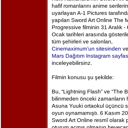
hafif romanlarını anime serileri
uyarlayan A-1 Pictures tarafın
yapılan Sword Art Online The M
Progressive filminin 31 Aralık - 
Ocak tarihleri arasında gösteril
tüm şehirleri ve salonları,
Cinemaximum’un sitesinden
v
Mars Dağıtım Instagram sayfa
inceleyebilirsinz.
Filmin konusu şu şekilde:
Bu, “Lightning Flash” ve “The 
bilinmeden önceki zamanların h
Asuna Yuuki ortaokul üçüncü sı
oyun oynamamıştı. 6 Kasım 2
Sword Art Online resmî olarak
oturum açmış olmanın heyecan