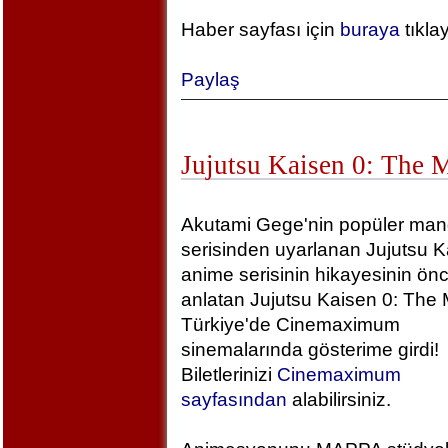
Haber sayfası için
buraya
tıkla
Paylaş
Jujutsu Kaisen 0: The 
Akutami Gege'nin popüler ma
serisinden uyarlanan Jujutsu K
anime serisinin hikayesinin önc
anlatan Jujutsu Kaisen 0: The 
Türkiye'de Cinemaximum
sinemalarında gösterime girdi!
Biletlerinizi
Cinemaximum
sayfasından
alabilirsiniz.