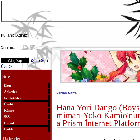
Kullanıcı Adınız:
Şifreniz:
(
Şifre Sor
)
Üye Ol
Site
Blog
Anketler
Sonraki Sayfa
İstatistikler
Üyelik
Hana Yori Dango (Boys
Künye
mimarı Yoko Kamio'nun
SSS
a Prism İnternet Platfo
E-mail
Linkler
Haberler