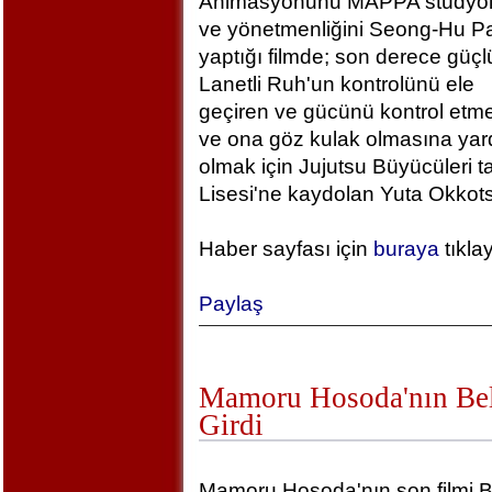
Animasyonunu MAPPA stüdyola
ve yönetmenliğini Seong-Hu Pa
yaptığı filmde; son derece güçlü
Lanetli Ruh'un kontrolünü ele
geçiren ve gücünü kontrol etm
ve ona göz kulak olmasına yar
olmak için Jujutsu Büyücüleri t
Lisesi'ne kaydolan Yuta Okkotsu
Haber sayfası için
buraya
tıkla
Paylaş
Mamoru Hosoda'nın Bel
Girdi
Mamoru Hosoda'nın son filmi B