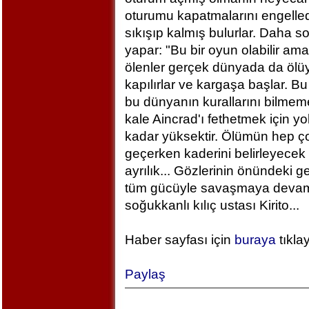
oturumu kapatmalarını engelled
sıkışıp kalmış bulurlar. Daha 
yapar: "Bu bir oyun olabilir am
ölenler gerçek dünyada da ölü
kapılırlar ve kargaşa başlar. B
bu dünyanın kurallarını bilm
kale Aincrad'ı fethetmek için y
kadar yüksektir. Ölümün hep ç
geçerken kaderini belirleyecek 
ayrılık... Gözlerinin önündeki 
tüm gücüyle savaşmaya devam ed
soğukkanlı kılıç ustası Kirito...
Haber sayfası için
buraya
tıkla
Paylaş