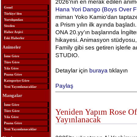
2026'nın en merak edilen anime
Genel
Hana Yori Dango (Boys Over F
Türkiye'den
mimarı Yoko Kamio'dan taptaze
Yurtdışından
a Prism yılın ilk ayında başlad
Siteden
ONA 20.yy'ın başlarında İngilt
Haber Arşivi
Eski Haberler
hikayesi. Animasyon stüdyosu, 
Family gibi ses getiren işlerle
Animeler
STUDIO.
İsme Göre
Türe Göre
Yıla Göre
Detaylar için
buraya
tıklayın
Puana Göre
Kategoriye Göre
Paylaş
Yeni Yayımlanacaklar
Mangalar
İsme Göre
Yeniden Yapım Rose Of 
Türe Göre
Yıla Göre
Yayınlanacak
Puana Göre
Yeni Yayımlanacaklar