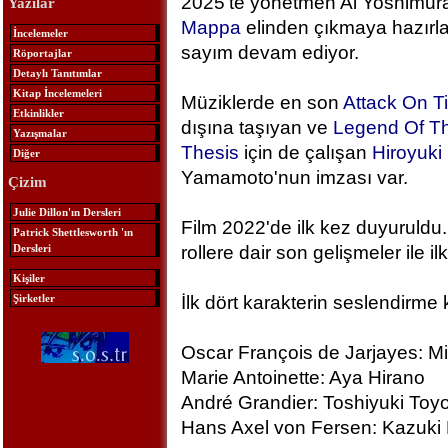
2025'te yönetmen Ai Yoshimura
Yazılar
Mappa
elinden çıkmaya hazırlan
İncelemeler
sayım devam ediyor.
Röportajlar
Detaylı Tanıtımlar
Kitap İncelemeleri
Müziklerde en son
Attack On T
Etkinlikler
dışına taşıyan ve
Legend Of Th
Yazışmalar
Thesis
için de çalışan
Hiroyuk
Diğer
Yamamoto'nun imzası var.
Çizim
Julie Dillon'ın Dersleri
Film 2022'de ilk kez duyuruldu.
Patrick Shettlesworth 'ın
Dersleri
rollere dair son gelişmeler ile ilk
Kişiler
Şirketler
İlk dört karakterin seslendirme 
Oscar François de Jarjayes: M
Marie Antoinette: Aya Hirano
André Grandier: Toshiyuki To
Hans Axel von Fersen: Kazuki