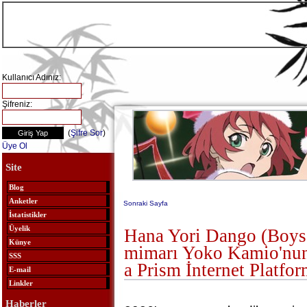
Kullanıcı Adınız:
Şifreniz:
(
Şifre Sor
)
Üye Ol
Site
Blog
Anketler
Sonraki Sayfa
İstatistikler
Üyelik
Hana Yori Dango (Boys
Künye
mimarı Yoko Kamio'nun
SSS
a Prism İnternet Platfo
E-mail
Linkler
Haberler