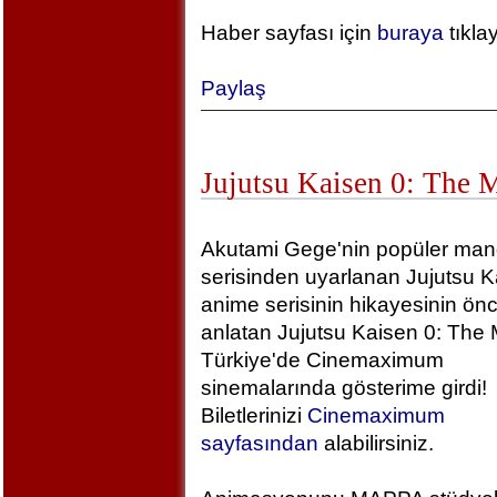
Haber sayfası için
buraya
tıkla
Paylaş
Jujutsu Kaisen 0: The 
Akutami Gege'nin popüler ma
serisinden uyarlanan Jujutsu K
anime serisinin hikayesinin önc
anlatan Jujutsu Kaisen 0: The 
Türkiye'de Cinemaximum
sinemalarında gösterime girdi!
Biletlerinizi
Cinemaximum
sayfasından
alabilirsiniz.