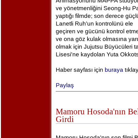
Animasyonunu MAPPA stüdyola
ve yönetmenliğini Seong-Hu Pa
yaptığı filmde; son derece güçlü
Lanetli Ruh'un kontrolünü ele
geçiren ve gücünü kontrol etm
ve ona göz kulak olmasına yar
olmak için Jujutsu Büyücüleri t
Lisesi'ne kaydolan Yuta Okkotsu
Haber sayfası için
buraya
tıkla
Paylaş
Mamoru Hosoda'nın Bel
Girdi
Mamoru Hosoda'nın son filmi B