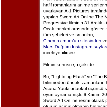
hafif romanlarını anime serileri
uyarlayan A-1 Pictures tarafın
yapılan Sword Art Online The M
Progressive filminin 31 Aralık - 
Ocak tarihleri arasında gösteril
tüm şehirleri ve salonları,
Cinemaximum’un sitesinden
v
Mars Dağıtım Instagram sayfa
inceleyebilirsinz.
Filmin konusu şu şekilde:
Bu, “Lightning Flash” ve “The 
bilinmeden önceki zamanların h
Asuna Yuuki ortaokul üçüncü sı
oyun oynamamıştı. 6 Kasım 2
Sword Art Online resmî olarak
oturum açmış olmanın heyecan