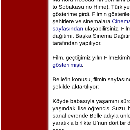
to Sobakasu no Hime), Türkiye
gösterime girdi. Filmin gösteril
şehirlere ve sinemalara
Cinem
sayfasından
ulaşabilirsiniz. Fil
dağıtımı, Başka Sinema Dağıt
tarafından yapılıyor.
Film, geçtiğimiz yılın FilmEkimi
gösterilmişti
.
Belle'in konusu, filmin sayfası
şekilde aktartılıyor:
Köyde babasıyla yaşamını sür
yaşındaki lise öğrencisi Suzu, 
sanal evrende Belle adıyla ünlen
yaratıkla birlikte U’nun dört bi