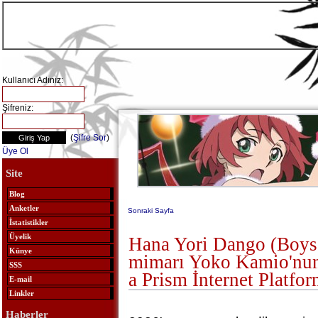
Kullanıcı Adınız:
Şifreniz:
(
Şifre Sor
)
Üye Ol
Site
Blog
Anketler
Sonraki Sayfa
İstatistikler
Üyelik
Hana Yori Dango (Boys
Künye
mimarı Yoko Kamio'nun
SSS
a Prism İnternet Platfo
E-mail
Linkler
Haberler