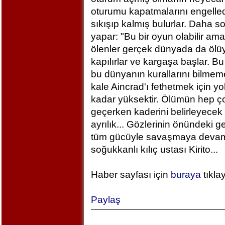
oturumu kapatmalarını engelled
sıkışıp kalmış bulurlar. Daha 
yapar: "Bu bir oyun olabilir am
ölenler gerçek dünyada da ölü
kapılırlar ve kargaşa başlar. B
bu dünyanın kurallarını bilm
kale Aincrad'ı fethetmek için y
kadar yüksektir. Ölümün hep ç
geçerken kaderini belirleyecek 
ayrılık... Gözlerinin önündeki 
tüm gücüyle savaşmaya devam ed
soğukkanlı kılıç ustası Kirito...
Haber sayfası için
buraya
tıkla
Paylaş