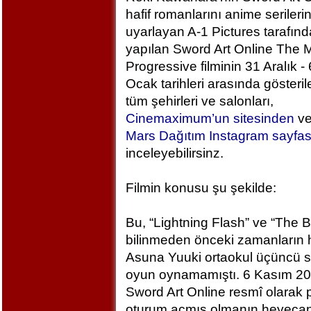
hafif romanlarını anime serileri
uyarlayan A-1 Pictures tarafın
yapılan Sword Art Online The M
Progressive filminin 31 Aralık - 
Ocak tarihleri arasında gösteril
tüm şehirleri ve salonları,
Cinemaximum’un sitesinden
v
Mars Dağıtım Instagram sayfa
inceleyebilirsinz.
Filmin konusu şu şekilde:
Bu, “Lightning Flash” ve “The 
bilinmeden önceki zamanların h
Asuna Yuuki ortaokul üçüncü sı
oyun oynamamıştı. 6 Kasım 2
Sword Art Online resmî olarak
oturum açmış olmanın heyecan