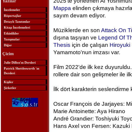
2025'te yönetmen Ai Yoshimura
Yazılar
Mappa
elinden çıkmaya hazırlan
İncelemeler
sayım devam ediyor.
Röportajlar
Detaylı Tanıtımlar
Kitap İncelemeleri
Müziklerde en son
Attack On T
Etkinlikler
dışına taşıyan ve
Legend Of Th
Yazışmalar
Thesis
için de çalışan
Hiroyuk
Diğer
Yamamoto'nun imzası var.
Çizim
Julie Dillon'ın Dersleri
Film 2022'de ilk kez duyuruldu.
Patrick Shettlesworth 'ın
Dersleri
rollere dair son gelişmeler ile ilk
Kişiler
Şirketler
İlk dört karakterin seslendirme 
Oscar François de Jarjayes: M
Marie Antoinette: Aya Hirano
André Grandier: Toshiyuki To
Hans Axel von Fersen: Kazuki