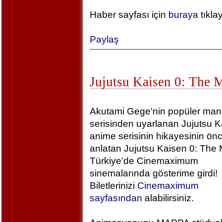
Haber sayfası için
buraya
tıkla
Paylaş
Jujutsu Kaisen 0: The 
Akutami Gege'nin popüler ma
serisinden uyarlanan Jujutsu K
anime serisinin hikayesinin önc
anlatan Jujutsu Kaisen 0: The 
Türkiye'de Cinemaximum
sinemalarında gösterime girdi!
Biletlerinizi
Cinemaximum
sayfasından
alabilirsiniz.