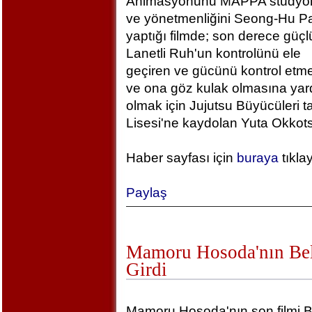
Animasyonunu MAPPA stüdyola
ve yönetmenliğini Seong-Hu Pa
yaptığı filmde; son derece güçlü
Lanetli Ruh'un kontrolünü ele
geçiren ve gücünü kontrol etm
ve ona göz kulak olmasına yar
olmak için Jujutsu Büyücüleri t
Lisesi'ne kaydolan Yuta Okkotsu
Haber sayfası için
buraya
tıkla
Paylaş
Mamoru Hosoda'nın Bel
Girdi
Mamoru Hosoda'nın son filmi B