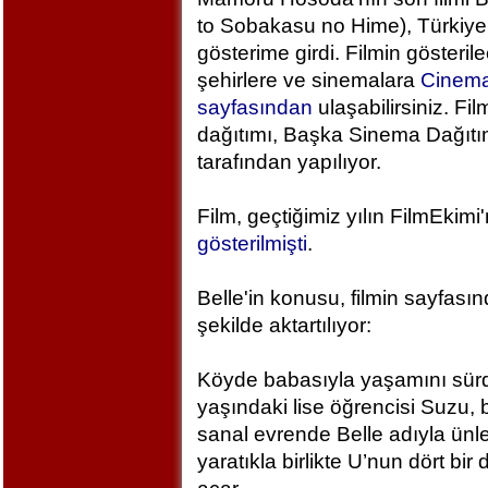
to Sobakasu no Hime), Türkiye
gösterime girdi. Filmin gösteril
şehirlere ve sinemalara
Cinem
sayfasından
ulaşabilirsiniz. Fil
dağıtımı, Başka Sinema Dağıt
tarafından yapılıyor.
Film, geçtiğimiz yılın FilmEkimi
gösterilmişti
.
Belle'in konusu, filmin sayfası
şekilde aktartılıyor:
Köyde babasıyla yaşamını sür
yaşındaki lise öğrencisi Suzu, 
sanal evrende Belle adıyla ünlen
yaratıkla birlikte U’nun dört bi