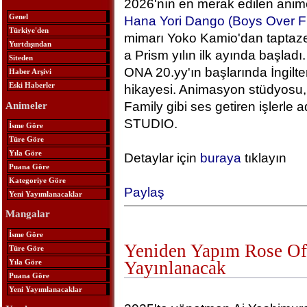
2026'nın en merak edilen anime
Genel
Hana Yori Dango (Boys Over F
Türkiye'den
mimarı Yoko Kamio'dan taptaze
Yurtdışından
a Prism yılın ilk ayında başlad
Siteden
ONA 20.yy'ın başlarında İngilt
Haber Arşivi
Eski Haberler
hikayesi. Animasyon stüdyosu, 
Family gibi ses getiren işlerle
Animeler
STUDIO.
İsme Göre
Türe Göre
Yıla Göre
Detaylar için
buraya
tıklayın
Puana Göre
Kategoriye Göre
Paylaş
Yeni Yayımlanacaklar
Mangalar
İsme Göre
Yeniden Yapım Rose Of 
Türe Göre
Yıla Göre
Yayınlanacak
Puana Göre
Yeni Yayımlanacaklar