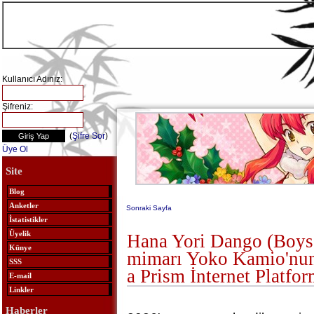
Kullanıcı Adınız:
Şifreniz:
(
Şifre Sor
)
Üye Ol
Site
Blog
Anketler
Sonraki Sayfa
İstatistikler
Üyelik
Hana Yori Dango (Boys
Künye
mimarı Yoko Kamio'nun
SSS
a Prism İnternet Platfo
E-mail
Linkler
Haberler