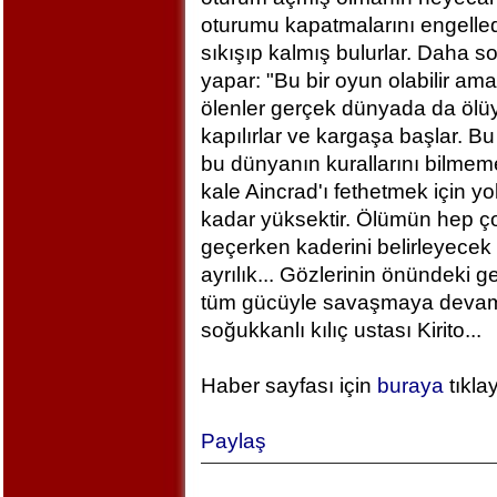
oturumu kapatmalarını engelled
sıkışıp kalmış bulurlar. Daha 
yapar: "Bu bir oyun olabilir am
ölenler gerçek dünyada da ölü
kapılırlar ve kargaşa başlar. B
bu dünyanın kurallarını bilm
kale Aincrad'ı fethetmek için y
kadar yüksektir. Ölümün hep ç
geçerken kaderini belirleyecek 
ayrılık... Gözlerinin önündeki 
tüm gücüyle savaşmaya devam ed
soğukkanlı kılıç ustası Kirito...
Haber sayfası için
buraya
tıkla
Paylaş