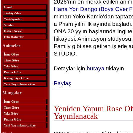
2026'nın en merak edilen anime
Genel
Hana Yori Dango (Boys Over F
Türkiye'den
mimarı Yoko Kamio'dan taptaze
Yurtdışından
a Prism yılın ilk ayında başlad
Siteden
ONA 20.yy'ın başlarında İngilt
Haber Arşivi
Eski Haberler
hikayesi. Animasyon stüdyosu, 
Family gibi ses getiren işlerle
Animeler
STUDIO.
İsme Göre
Türe Göre
Yıla Göre
Detaylar için
buraya
tıklayın
Puana Göre
Kategoriye Göre
Paylaş
Yeni Yayımlanacaklar
Mangalar
İsme Göre
Yeniden Yapım Rose Of 
Türe Göre
Yıla Göre
Yayınlanacak
Puana Göre
Yeni Yayımlanacaklar