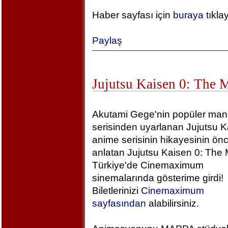
Haber sayfası için
buraya
tıkla
Paylaş
Jujutsu Kaisen 0: The 
Akutami Gege'nin popüler ma
serisinden uyarlanan Jujutsu K
anime serisinin hikayesinin önc
anlatan Jujutsu Kaisen 0: The 
Türkiye'de Cinemaximum
sinemalarında gösterime girdi!
Biletlerinizi
Cinemaximum
sayfasından
alabilirsiniz.