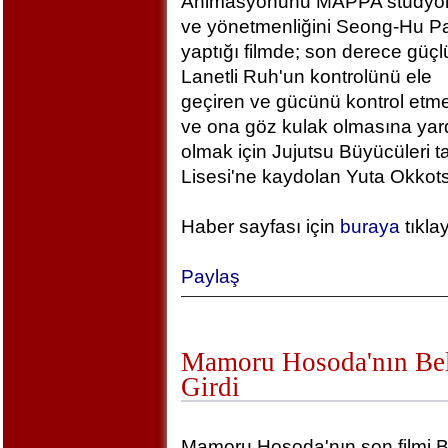
Animasyonunu MAPPA stüdyola
ve yönetmenliğini Seong-Hu Pa
yaptığı filmde; son derece güçlü
Lanetli Ruh'un kontrolünü ele
geçiren ve gücünü kontrol etm
ve ona göz kulak olmasına yar
olmak için Jujutsu Büyücüleri t
Lisesi'ne kaydolan Yuta Okkotsu
Haber sayfası için
buraya
tıkla
Paylaş
Mamoru Hosoda'nın Bel
Girdi
Mamoru Hosoda'nın son filmi B