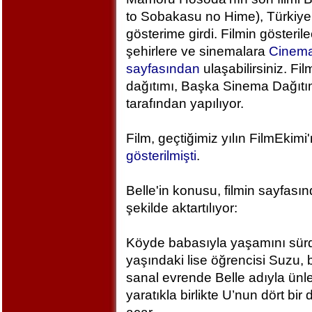
to Sobakasu no Hime), Türkiye
gösterime girdi. Filmin gösteril
şehirlere ve sinemalara
Cinem
sayfasından
ulaşabilirsiniz. Fil
dağıtımı, Başka Sinema Dağıt
tarafından yapılıyor.
Film, geçtiğimiz yılın FilmEkimi
gösterilmişti
.
Belle'in konusu, filmin sayfası
şekilde aktartılıyor:
Köyde babasıyla yaşamını sür
yaşındaki lise öğrencisi Suzu, 
sanal evrende Belle adıyla ünlen
yaratıkla birlikte U’nun dört bi