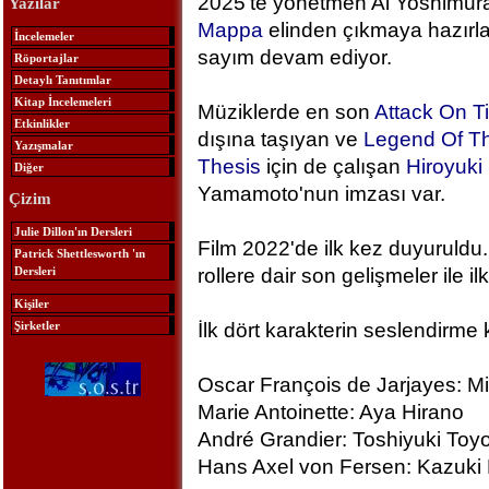
2025'te yönetmen Ai Yoshimura
Yazılar
Mappa
elinden çıkmaya hazırlan
İncelemeler
sayım devam ediyor.
Röportajlar
Detaylı Tanıtımlar
Kitap İncelemeleri
Müziklerde en son
Attack On T
Etkinlikler
dışına taşıyan ve
Legend Of Th
Yazışmalar
Thesis
için de çalışan
Hiroyuk
Diğer
Yamamoto'nun imzası var.
Çizim
Julie Dillon'ın Dersleri
Film 2022'de ilk kez duyuruldu.
Patrick Shettlesworth 'ın
Dersleri
rollere dair son gelişmeler ile ilk
Kişiler
Şirketler
İlk dört karakterin seslendirme 
Oscar François de Jarjayes: M
Marie Antoinette: Aya Hirano
André Grandier: Toshiyuki To
Hans Axel von Fersen: Kazuki