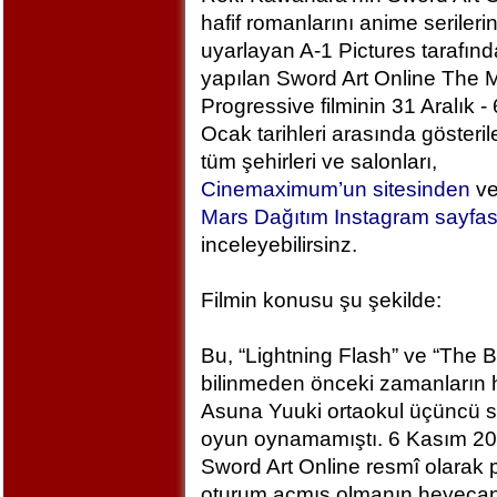
hafif romanlarını anime serileri
uyarlayan A-1 Pictures tarafın
yapılan Sword Art Online The M
Progressive filminin 31 Aralık - 
Ocak tarihleri arasında gösteril
tüm şehirleri ve salonları,
Cinemaximum’un sitesinden
v
Mars Dağıtım Instagram sayfa
inceleyebilirsinz.
Filmin konusu şu şekilde:
Bu, “Lightning Flash” ve “The 
bilinmeden önceki zamanların h
Asuna Yuuki ortaokul üçüncü sı
oyun oynamamıştı. 6 Kasım 2
Sword Art Online resmî olarak
oturum açmış olmanın heyecan