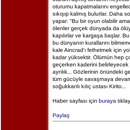
oturumu kapatmalarını engelled
sıkışıp kalmış bulurlar. Daha 
yapar: "Bu bir oyun olabilir am
ölenler gerçek dünyada da ölü
kapılırlar ve kargaşa başlar. B
bu dünyanın kurallarını bilm
kale Aincrad'ı fethetmek için y
kadar yüksektir. Ölümün hep ç
geçerken kaderini belirleyecek 
ayrılık... Gözlerinin önündeki 
tüm gücüyle savaşmaya devam ed
soğukkanlı kılıç ustası Kirito...
Haber sayfası için
buraya
tıkla
Paylaş