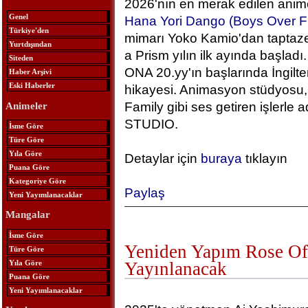
2026'nın en merak edilen anime
Genel
Hana Yori Dango (Boys Over F
Türkiye'den
mimarı Yoko Kamio'dan taptaze
Yurtdışından
a Prism yılın ilk ayında başlad
Siteden
ONA 20.yy'ın başlarında İngilt
Haber Arşivi
Eski Haberler
hikayesi. Animasyon stüdyosu, 
Family gibi ses getiren işlerle
Animeler
STUDIO.
İsme Göre
Türe Göre
Yıla Göre
Detaylar için
buraya
tıklayın
Puana Göre
Kategoriye Göre
Paylaş
Yeni Yayımlanacaklar
Mangalar
İsme Göre
Yeniden Yapım Rose Of 
Türe Göre
Yıla Göre
Yayınlanacak
Puana Göre
Yeni Yayımlanacaklar