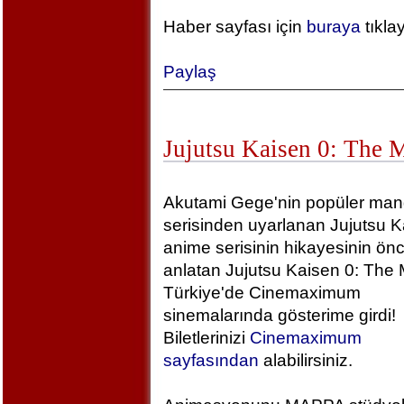
Haber sayfası için
buraya
tıkla
Paylaş
Jujutsu Kaisen 0: The 
Akutami Gege'nin popüler ma
serisinden uyarlanan Jujutsu K
anime serisinin hikayesinin önc
anlatan Jujutsu Kaisen 0: The 
Türkiye'de Cinemaximum
sinemalarında gösterime girdi!
Biletlerinizi
Cinemaximum
sayfasından
alabilirsiniz.