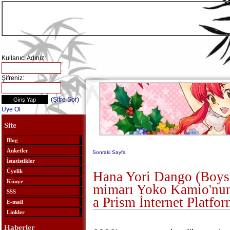
Kullanıcı Adınız:
Şifreniz:
(
Şifre Sor
)
Üye Ol
Site
Blog
Anketler
Sonraki Sayfa
İstatistikler
Üyelik
Hana Yori Dango (Boys
Künye
mimarı Yoko Kamio'nun
SSS
a Prism İnternet Platfo
E-mail
Linkler
Haberler