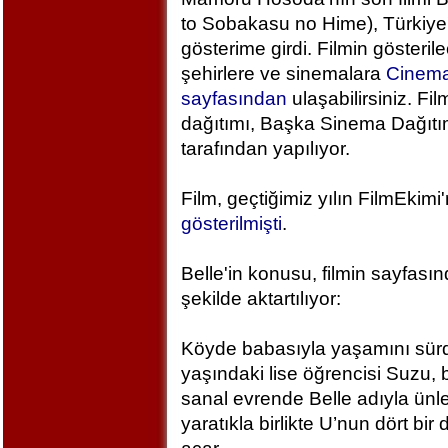
to Sobakasu no Hime), Türkiye
gösterime girdi. Filmin gösteril
şehirlere ve sinemalara
Cinem
sayfasından
ulaşabilirsiniz. Fil
dağıtımı, Başka Sinema Dağıt
tarafından yapılıyor.
Film, geçtiğimiz yılın FilmEkimi
gösterilmişti
.
Belle'in konusu, filmin sayfası
şekilde aktartılıyor:
Köyde babasıyla yaşamını sür
yaşındaki lise öğrencisi Suzu, 
sanal evrende Belle adıyla ünlen
yaratıkla birlikte U’nun dört bi