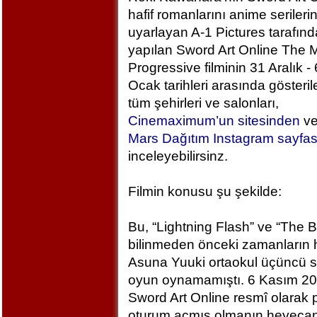
hafif romanlarını anime serileri
uyarlayan A-1 Pictures tarafın
yapılan Sword Art Online The M
Progressive filminin 31 Aralık - 
Ocak tarihleri arasında gösteril
tüm şehirleri ve salonları,
Cinemaximum’un sitesinden
v
Mars Dağıtım Instagram sayfa
inceleyebilirsinz.
Filmin konusu şu şekilde:
Bu, “Lightning Flash” ve “The 
bilinmeden önceki zamanların h
Asuna Yuuki ortaokul üçüncü sı
oyun oynamamıştı. 6 Kasım 2
Sword Art Online resmî olarak
oturum açmış olmanın heyecan