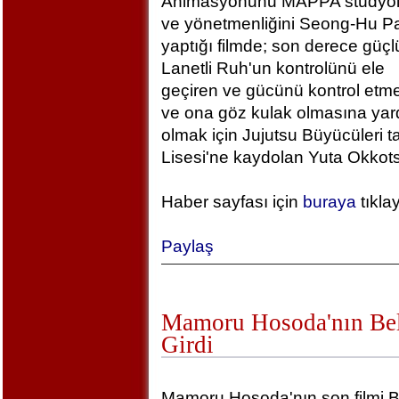
Animasyonunu MAPPA stüdyola
ve yönetmenliğini Seong-Hu Pa
yaptığı filmde; son derece güçlü
Lanetli Ruh'un kontrolünü ele
geçiren ve gücünü kontrol etm
ve ona göz kulak olmasına yar
olmak için Jujutsu Büyücüleri t
Lisesi'ne kaydolan Yuta Okkotsu
Haber sayfası için
buraya
tıkla
Paylaş
Mamoru Hosoda'nın Bel
Girdi
Mamoru Hosoda'nın son filmi B