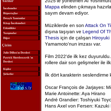
2025'te yönetmen Ai Yoshimura
Yazılar
Mappa
elinden çıkmaya hazırlan
İncelemeler
sayım devam ediyor.
Röportajlar
Detaylı Tanıtımlar
Kitap İncelemeleri
Müziklerde en son
Attack On T
Etkinlikler
dışına taşıyan ve
Legend Of Th
Yazışmalar
Thesis
için de çalışan
Hiroyuk
Diğer
Yamamoto'nun imzası var.
Çizim
Julie Dillon'ın Dersleri
Film 2022'de ilk kez duyuruldu.
Patrick Shettlesworth 'ın
Dersleri
rollere dair son gelişmeler ile ilk
Kişiler
Şirketler
İlk dört karakterin seslendirme 
Oscar François de Jarjayes: M
Marie Antoinette: Aya Hirano
André Grandier: Toshiyuki To
Hans Axel von Fersen: Kazuki