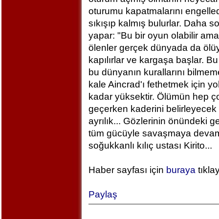
oturumu kapatmalarını engelled
sıkışıp kalmış bulurlar. Daha 
yapar: "Bu bir oyun olabilir am
ölenler gerçek dünyada da ölü
kapılırlar ve kargaşa başlar. B
bu dünyanın kurallarını bilm
kale Aincrad'ı fethetmek için y
kadar yüksektir. Ölümün hep ç
geçerken kaderini belirleyecek 
ayrılık... Gözlerinin önündeki 
tüm gücüyle savaşmaya devam ed
soğukkanlı kılıç ustası Kirito...
Haber sayfası için
buraya
tıkla
Paylaş