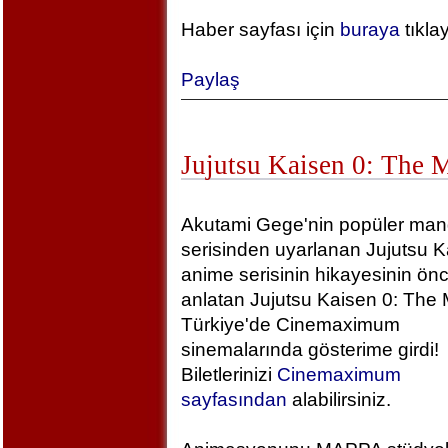
Haber sayfası için
buraya
tıkla
Paylaş
Jujutsu Kaisen 0: The 
Akutami Gege'nin popüler ma
serisinden uyarlanan Jujutsu K
anime serisinin hikayesinin önc
anlatan Jujutsu Kaisen 0: The 
Türkiye'de Cinemaximum
sinemalarında gösterime girdi!
Biletlerinizi
Cinemaximum
sayfasından
alabilirsiniz.