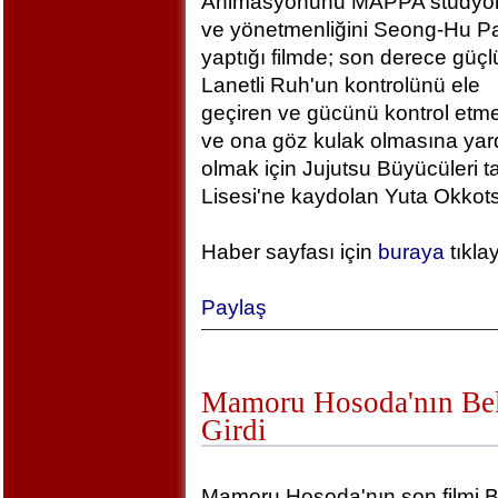
Animasyonunu MAPPA stüdyola
ve yönetmenliğini Seong-Hu Pa
yaptığı filmde; son derece güçlü
Lanetli Ruh'un kontrolünü ele
geçiren ve gücünü kontrol etm
ve ona göz kulak olmasına yar
olmak için Jujutsu Büyücüleri t
Lisesi'ne kaydolan Yuta Okkotsu
Haber sayfası için
buraya
tıkla
Paylaş
Mamoru Hosoda'nın Bel
Girdi
Mamoru Hosoda'nın son filmi B