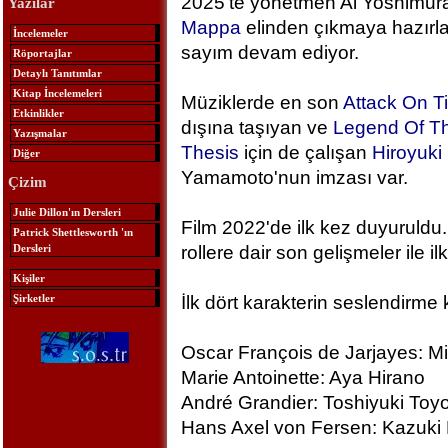
2025'te yönetmen Ai Yoshimura
Yazılar
Mappa
elinden çıkmaya hazırlan
İncelemeler
sayım devam ediyor.
Röportajlar
Detaylı Tanıtımlar
Kitap İncelemeleri
Müziklerde en son
Attack On T
Etkinlikler
dışına taşıyan ve
Legend Of Th
Yazışmalar
Thesis
için de çalışan
Hiroyuk
Diğer
Yamamoto'nun imzası var.
Çizim
Julie Dillon'ın Dersleri
Film 2022'de ilk kez duyuruldu.
Patrick Shettlesworth 'ın
Dersleri
rollere dair son gelişmeler ile ilk
Kişiler
Şirketler
İlk dört karakterin seslendirme 
Oscar François de Jarjayes: M
Marie Antoinette: Aya Hirano
André Grandier: Toshiyuki To
Hans Axel von Fersen: Kazuki