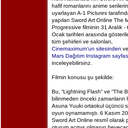
hafif romanlarını anime serileri
uyarlayan A-1 Pictures tarafın
yapılan Sword Art Online The M
Progressive filminin 31 Aralık - 
Ocak tarihleri arasında gösteril
tüm şehirleri ve salonları,
Cinemaximum’un sitesinden
v
Mars Dağıtım Instagram sayfa
inceleyebilirsinz.
Filmin konusu şu şekilde:
Bu, “Lightning Flash” ve “The 
bilinmeden önceki zamanların h
Asuna Yuuki ortaokul üçüncü sı
oyun oynamamıştı. 6 Kasım 2
Sword Art Online resmî olarak
oturum açmış olmanın heyecan