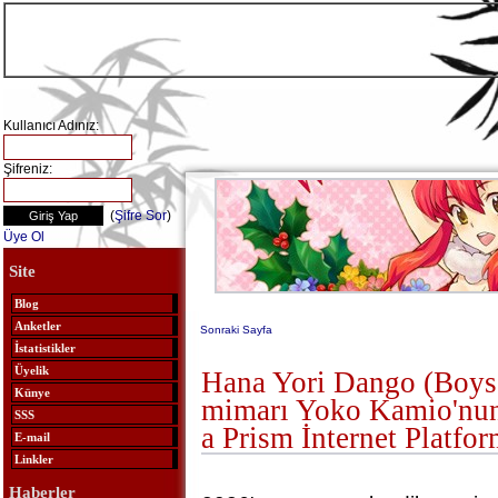
Kullanıcı Adınız:
Şifreniz:
(
Şifre Sor
)
Üye Ol
Site
Blog
Anketler
Sonraki Sayfa
İstatistikler
Üyelik
Hana Yori Dango (Boys
Künye
mimarı Yoko Kamio'nun
SSS
a Prism İnternet Platfo
E-mail
Linkler
Haberler