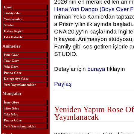
2026'nın en merak edilen anime
Genel
Hana Yori Dango (Boys Over F
Türkiye'den
mimarı Yoko Kamio'dan taptaze
Yurtdışından
a Prism yılın ilk ayında başlad
Siteden
ONA 20.yy'ın başlarında İngilt
Haber Arşivi
Eski Haberler
hikayesi. Animasyon stüdyosu, 
Family gibi ses getiren işlerle
Animeler
STUDIO.
İsme Göre
Türe Göre
Yıla Göre
Detaylar için
buraya
tıklayın
Puana Göre
Kategoriye Göre
Paylaş
Yeni Yayımlanacaklar
Mangalar
İsme Göre
Yeniden Yapım Rose Of 
Türe Göre
Yıla Göre
Yayınlanacak
Puana Göre
Yeni Yayımlanacaklar