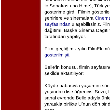
to Sobakasu no Hime), Türkiye
gösterime girdi. Filmin gösteril
şehirlere ve sinemalara
Cinem
sayfasından
ulaşabilirsiniz. Fil
dağıtımı, Başka Sinema Dağıt
tarafından yapılıyor.
Film, geçtiğimiz yılın FilmEkimi
gösterilmişti
.
Belle'in konusu, filmin sayfası
şekilde aktartılıyor:
Köyde babasıyla yaşamını sür
yaşındaki lise öğrencisi Suzu, 
sanal evrende Belle adıyla ünlen
yaratıkla birlikte U’nun dört bi