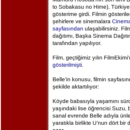
to Sobakasu no Hime), Türkiye
gösterime girdi. Filmin gösteril
şehirlere ve sinemalara
Cinem
sayfasından
ulaşabilirsiniz. Fil
dağıtımı, Başka Sinema Dağıt
tarafından yapılıyor.
Film, geçtiğimiz yılın FilmEkimi
gösterilmişti
.
Belle'in konusu, filmin sayfası
şekilde aktartılıyor:
Köyde babasıyla yaşamını sür
yaşındaki lise öğrencisi Suzu, 
sanal evrende Belle adıyla ünlen
yaratıkla birlikte U’nun dört bi