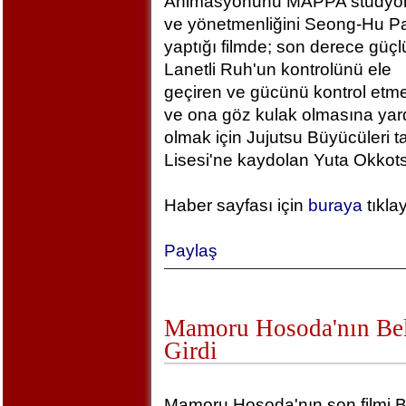
Animasyonunu MAPPA stüdyola
ve yönetmenliğini Seong-Hu Pa
yaptığı filmde; son derece güçlü
Lanetli Ruh'un kontrolünü ele
geçiren ve gücünü kontrol etm
ve ona göz kulak olmasına yar
olmak için Jujutsu Büyücüleri t
Lisesi'ne kaydolan Yuta Okkotsu
Haber sayfası için
buraya
tıkla
Paylaş
Mamoru Hosoda'nın Bel
Girdi
Mamoru Hosoda'nın son filmi B