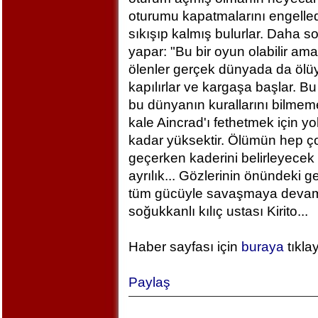
oturumu kapatmalarını engelled
sıkışıp kalmış bulurlar. Daha 
yapar: "Bu bir oyun olabilir am
ölenler gerçek dünyada da ölü
kapılırlar ve kargaşa başlar. B
bu dünyanın kurallarını bilm
kale Aincrad'ı fethetmek için y
kadar yüksektir. Ölümün hep ç
geçerken kaderini belirleyecek 
ayrılık... Gözlerinin önündeki 
tüm gücüyle savaşmaya devam ed
soğukkanlı kılıç ustası Kirito...
Haber sayfası için
buraya
tıkla
Paylaş