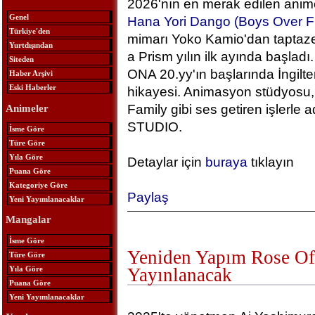
2026'nın en merak edilen anime
Genel
Hana Yori Dango (Boys Over F
Türkiye'den
mimarı Yoko Kamio'dan taptaze
Yurtdışından
a Prism yılın ilk ayında başlad
Siteden
ONA 20.yy'ın başlarında İngilt
Haber Arşivi
Eski Haberler
hikayesi. Animasyon stüdyosu, 
Family gibi ses getiren işlerle
Animeler
STUDIO.
İsme Göre
Türe Göre
Yıla Göre
Detaylar için
buraya
tıklayın
Puana Göre
Kategoriye Göre
Paylaş
Yeni Yayımlanacaklar
Mangalar
İsme Göre
Yeniden Yapım Rose Of 
Türe Göre
Yıla Göre
Yayınlanacak
Puana Göre
Yeni Yayımlanacaklar