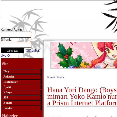
Kullanıcı Adınız:
Şifreniz:
(
Şifre Sor
)
Üye Ol
Site
Blog
Anketler
Sonraki Sayfa
İstatistikler
Üyelik
Hana Yori Dango (Boys
Künye
mimarı Yoko Kamio'nun
SSS
a Prism İnternet Platfo
E-mail
Linkler
Haberler