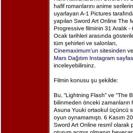
hafif romanlarını anime serileri
uyarlayan A-1 Pictures tarafın
yapılan Sword Art Online The M
Progressive filminin 31 Aralık - 
Ocak tarihleri arasında gösteril
tüm şehirleri ve salonları,
Cinemaximum’un sitesinden
v
Mars Dağıtım Instagram sayfa
inceleyebilirsinz.
Filmin konusu şu şekilde:
Bu, “Lightning Flash” ve “The 
bilinmeden önceki zamanların h
Asuna Yuuki ortaokul üçüncü sı
oyun oynamamıştı. 6 Kasım 2
Sword Art Online resmî olarak
oturum açmış olmanın heyecan