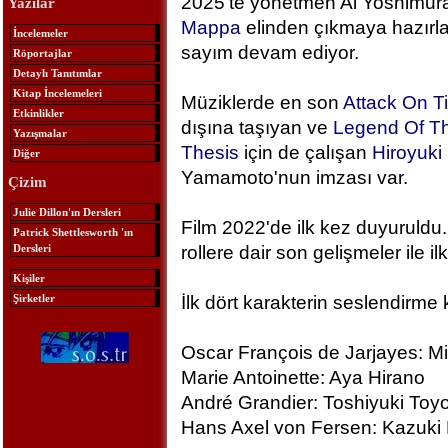
2025'te yönetmen Ai Yoshimura
Yazılar
Mappa
elinden çıkmaya hazırlan
İncelemeler
sayım devam ediyor.
Röportajlar
Detaylı Tanıtımlar
Kitap İncelemeleri
Müziklerde en son
Attack On T
Etkinlikler
dışına taşıyan ve
Legend Of Th
Yazışmalar
Thesis
için de çalışan
Hiroyuk
Diğer
Yamamoto'nun imzası var.
Çizim
Julie Dillon'ın Dersleri
Film 2022'de ilk kez duyuruldu.
Patrick Shettlesworth 'ın
Dersleri
rollere dair son gelişmeler ile ilk
Kişiler
Şirketler
İlk dört karakterin seslendirme 
Oscar François de Jarjayes: M
Marie Antoinette: Aya Hirano
André Grandier: Toshiyuki To
Hans Axel von Fersen: Kazuki