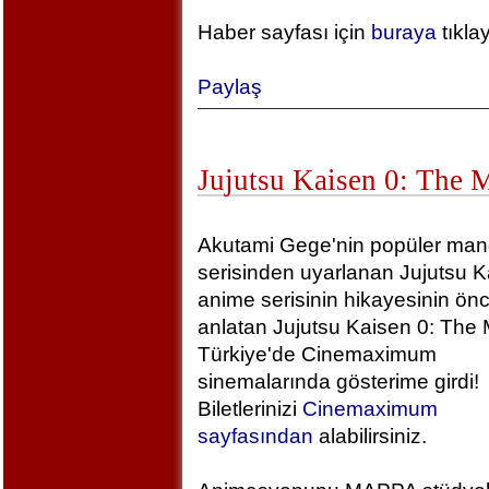
Haber sayfası için
buraya
tıkla
Paylaş
Jujutsu Kaisen 0: The 
Akutami Gege'nin popüler ma
serisinden uyarlanan Jujutsu K
anime serisinin hikayesinin önc
anlatan Jujutsu Kaisen 0: The 
Türkiye'de Cinemaximum
sinemalarında gösterime girdi!
Biletlerinizi
Cinemaximum
sayfasından
alabilirsiniz.