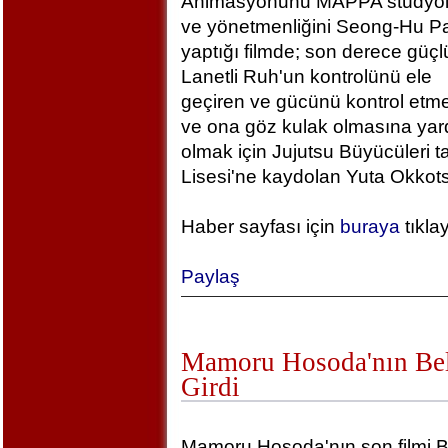
Animasyonunu MAPPA stüdyola
ve yönetmenliğini Seong-Hu Pa
yaptığı filmde; son derece güçlü
Lanetli Ruh'un kontrolünü ele
geçiren ve gücünü kontrol etm
ve ona göz kulak olmasına yar
olmak için Jujutsu Büyücüleri t
Lisesi'ne kaydolan Yuta Okkotsu
Haber sayfası için
buraya
tıkla
Paylaş
Mamoru Hosoda'nın Bel
Girdi
Mamoru Hosoda'nın son filmi B