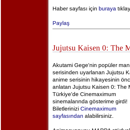
Haber sayfası için
buraya
tıkla
Paylaş
Jujutsu Kaisen 0: The 
Akutami Gege'nin popüler ma
serisinden uyarlanan Jujutsu K
anime serisinin hikayesinin önc
anlatan Jujutsu Kaisen 0: The 
Türkiye'de Cinemaximum
sinemalarında gösterime girdi!
Biletlerinizi
Cinemaximum
sayfasından
alabilirsiniz.