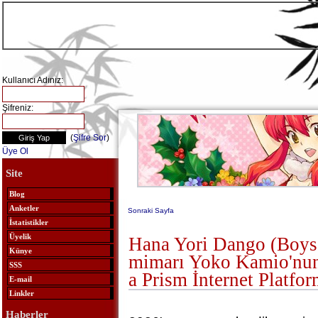
Kullanıcı Adınız:
Şifreniz:
(
Şifre Sor
)
Üye Ol
Site
Blog
Anketler
Sonraki Sayfa
İstatistikler
Üyelik
Hana Yori Dango (Boys
Künye
mimarı Yoko Kamio'nun
SSS
a Prism İnternet Platfo
E-mail
Linkler
Haberler