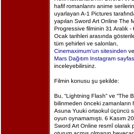
hafif romanlarını anime serileri
uyarlayan A-1 Pictures tarafın
yapılan Sword Art Online The M
Progressive filminin 31 Aralık - 
Ocak tarihleri arasında gösteril
tüm şehirleri ve salonları,
Cinemaximum’un sitesinden
v
Mars Dağıtım Instagram sayfa
inceleyebilirsinz.
Filmin konusu şu şekilde:
Bu, “Lightning Flash” ve “The 
bilinmeden önceki zamanların h
Asuna Yuuki ortaokul üçüncü sı
oyun oynamamıştı. 6 Kasım 2
Sword Art Online resmî olarak
oturum açmış olmanın heyecan