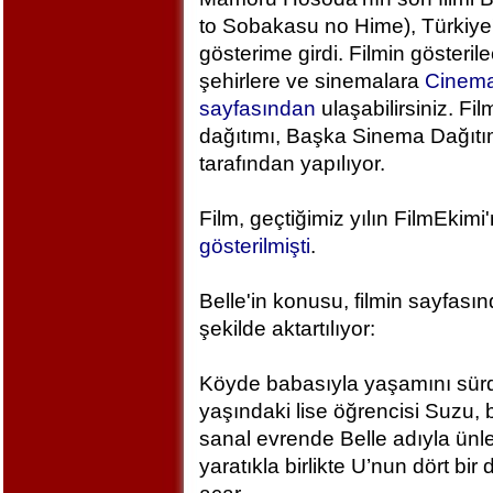
to Sobakasu no Hime), Türkiye
gösterime girdi. Filmin gösteril
şehirlere ve sinemalara
Cinem
sayfasından
ulaşabilirsiniz. Fil
dağıtımı, Başka Sinema Dağıt
tarafından yapılıyor.
Film, geçtiğimiz yılın FilmEkimi
gösterilmişti
.
Belle'in konusu, filmin sayfası
şekilde aktartılıyor:
Köyde babasıyla yaşamını sür
yaşındaki lise öğrencisi Suzu, 
sanal evrende Belle adıyla ünlen
yaratıkla birlikte U’nun dört bi