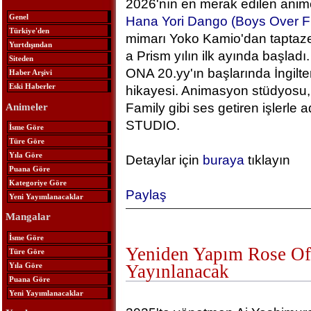
2026'nın en merak edilen anime
Genel
Hana Yori Dango (Boys Over F
Türkiye'den
mimarı Yoko Kamio'dan taptaze
Yurtdışından
a Prism yılın ilk ayında başlad
Siteden
ONA 20.yy'ın başlarında İngilt
Haber Arşivi
Eski Haberler
hikayesi. Animasyon stüdyosu, 
Family gibi ses getiren işlerle
Animeler
STUDIO.
İsme Göre
Türe Göre
Yıla Göre
Detaylar için
buraya
tıklayın
Puana Göre
Kategoriye Göre
Paylaş
Yeni Yayımlanacaklar
Mangalar
İsme Göre
Yeniden Yapım Rose Of 
Türe Göre
Yıla Göre
Yayınlanacak
Puana Göre
Yeni Yayımlanacaklar