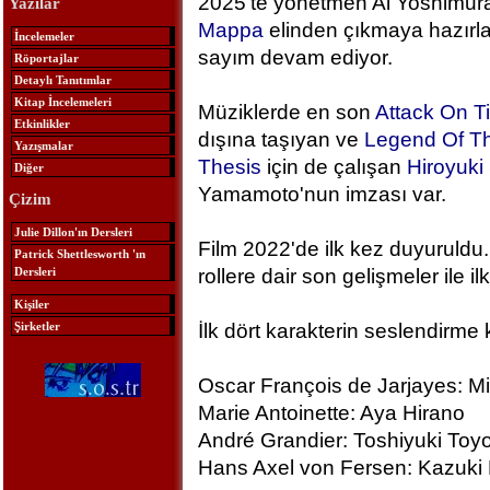
2025'te yönetmen Ai Yoshimura
Yazılar
Mappa
elinden çıkmaya hazırlan
İncelemeler
sayım devam ediyor.
Röportajlar
Detaylı Tanıtımlar
Kitap İncelemeleri
Müziklerde en son
Attack On T
Etkinlikler
dışına taşıyan ve
Legend Of Th
Yazışmalar
Thesis
için de çalışan
Hiroyuk
Diğer
Yamamoto'nun imzası var.
Çizim
Julie Dillon'ın Dersleri
Film 2022'de ilk kez duyuruldu.
Patrick Shettlesworth 'ın
Dersleri
rollere dair son gelişmeler ile ilk
Kişiler
Şirketler
İlk dört karakterin seslendirme 
Oscar François de Jarjayes: M
Marie Antoinette: Aya Hirano
André Grandier: Toshiyuki To
Hans Axel von Fersen: Kazuki