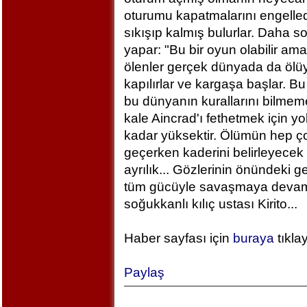
oturumu kapatmalarını engelled
sıkışıp kalmış bulurlar. Daha 
yapar: "Bu bir oyun olabilir am
ölenler gerçek dünyada da ölü
kapılırlar ve kargaşa başlar. B
bu dünyanın kurallarını bilm
kale Aincrad'ı fethetmek için y
kadar yüksektir. Ölümün hep ç
geçerken kaderini belirleyecek 
ayrılık... Gözlerinin önündeki 
tüm gücüyle savaşmaya devam ed
soğukkanlı kılıç ustası Kirito...
Haber sayfası için
buraya
tıkla
Paylaş