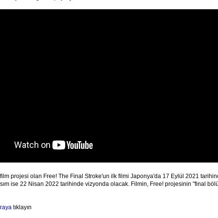
 film projesi olan Free! The Final Stroke'un ilk filmi Japonya'da 17 Eylül 2021 tarih
 kısım ise 22 Nisan 2022 tarihinde vizyonda olacak. Filmin, Free! projesinin "final bö
raya
tıklayın