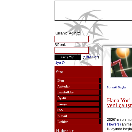
Kullanıcı Adınız:
Şifreniz:
(
Şifre Sor
)
Üye Ol
Site
Blog
Anketler
Sonraki Sayfa
İstatistikler
Üyelik
Hana Yori
yeni çalış
Künye
SSS
E-mail
2026'nın en mer
Linkler
Flowers)
animes
ilk ayında başl
Haberler