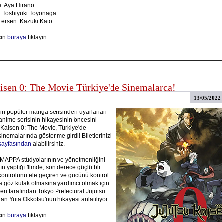
e: Aya Hirano
: Toshiyuki Toyonaga
Fersen: Kazuki Katō
çin
buraya
tıklayın
aisen 0: The Movie Türkiye'de Sinemalarda!
13/05/2022
in popüler manga serisinden uyarlanan
anime serisinin hikayesinin öncesini
 Kaisen 0: The Movie, Türkiye'de
emalarında gösterime girdi! Biletlerinizi
ayfasından
alabilirsiniz.
APPA stüdyolarının ve yönetmenliğini
n yaptığı filmde; son derece güçlü bir
kontrolünü ele geçiren ve gücünü kontrol
 göz kulak olmasına yardımcı olmak için
eri tarafından Tokyo Prefectural Jujutsu
an Yuta Okkotsu'nun hikayesi anlatılıyor.
çin
buraya
tıklayın