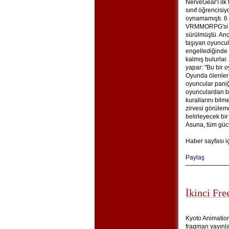
NerveGear'ı ilk
sınıf öğrencisi
oynamamıştı. 6
VRMMORPG'si Sw
sürülmüştü. An
taşıyan oyuncu
engellediğinde 
kalmış bulurlar
yapar: "Bu bir o
Oyunda ölenler
oyuncular paniğ
oyunculardan bi
kurallarını bil
zirvesi görüle
belirleyecek bir
Asuna, tüm gücüy
Haber sayfası i
Paylaş
İkinci Fre
Kyoto Animation’
fragman yayınlad