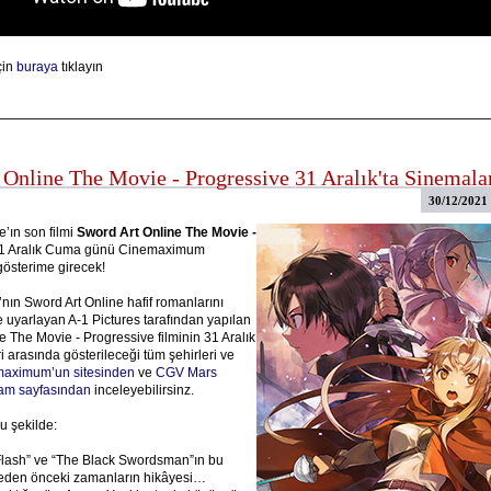
çin
buraya
tıklayın
 Online The Movie - Progressive 31 Aralık'ta Sinemala
30/12/2021
e’ın son filmi
Sword Art Online The Movie -
31 Aralık Cuma günü Cinemaximum
österime girecek!
ın Sword Art Online hafif romanlarını
e uyarlayan A-1 Pictures tarafından yapılan
e The Movie - Progressive filminin 31 Aralık
ri arasında gösterileceği tüm şehirleri ve
aximum’un sitesinden
ve
CGV Mars
ram sayfasından
inceleyebilirsinz.
u şekilde:
Flash” ve “The Black Swordsman”ın bu
meden önceki zamanların hikâyesi…