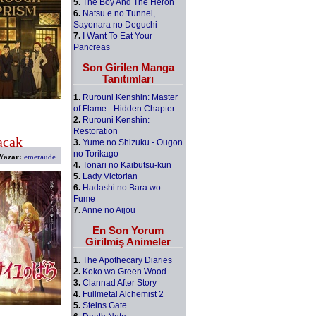
5.
The Boy And The Heron
6.
Natsu e no Tunnel,
Sayonara no Deguchi
7.
I Want To Eat Your
Pancreas
Son Girilen Manga
Tanıtımları
1.
Rurouni Kenshin: Master
of Flame - Hidden Chapter
2.
Rurouni Kenshin:
Restoration
acak
3.
Yume no Shizuku - Ougon
no Torikago
Yazar:
emeraude
4.
Tonari no Kaibutsu-kun
5.
Lady Victorian
6.
Hadashi no Bara wo
Fume
7.
Anne no Aijou
En Son Yorum
Girilmiş Animeler
1.
The Apothecary Diaries
2.
Koko wa Green Wood
3.
Clannad After Story
4.
Fullmetal Alchemist 2
5.
Steins Gate