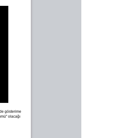
inde gösterime
lümü" olacağı