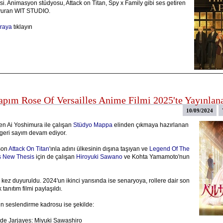
i. Animasyon stüdyosu, Attack on Titan, Spy x Family gibi ses getiren
uyuran WIT STUDIO.
raya
tıklayın
apım Rose Of Versailles Anime Filmi 2025'te Yayınlan
10/09/2024
n Ai Yoshimura ile çalışan
Stüdyo Mappa
elinden çıkmaya hazırlanan
 geri sayım devam ediyor.
son
Attack On Titan
'ınla adını ülkesinin dışına taşıyan ve
Legend Of The
s New Thesis
için de çalışan
Hiroyuki Sawano
ve Kohta Yamamoto'nun
 kez duyuruldu. 2024'un ikinci yarısında ise senaryoya, rollere dair son
k tanıtım filmi paylaşıldı.
rin seslendirme kadrosu ise şekilde:
de Jarjayes: Miyuki Sawashiro