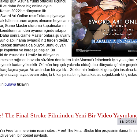
 taktığı gün, Asuna Yuuki ortaokul üçüncü
ydi ve daha önce hiç online oyun
 Kasım 2022'de dünyanın ilk
ord Art Online resmî olarak piyasaya
cak hâlen oturum açmış olmanın heyecanını
lar, Game Master oturumu kapatmalarını
kendilerini aniden oyunun içinde sıkışıp
. Daha sonra Game Master onlara şu uyarıyı
yun olabilir ama oynadığınız türden değil."
 gerçek dünyada da ölüyor. Bunu duyan
e kapılırlar ve kargaşa başlar. Bu
ri de Asuna'dır. Henüz bu dünyanın
memesine rağmen havada süzülen demirden kale Aincrad'ı fethetmek için yola çıkar. 
meyecek kadar yüksektir. Ölümün hep çok yakında olduğu bu dünyada günler geçerk
 karşılaşma yaşar. Ve ardından bir ayrılık... Gözlerinin önündeki gerçeğin insafına k
le savaşmaya devam eder, ta ki karşısına biri çıkana kadar: soğukkanlı kılıç ustası 
çin
buraya
tıklayın
e! The Final Stroke Filminden Yeni Bir Video Yayınlan
14/12/2021
ın Free! animelerinin resmi sitesi, Free! The Final Stroke film projesinin ikinci filmi i
ı ve yeni bir görsel paylaştı.