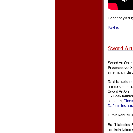
Haber sayfası i
Paylaş
Sword Art
Sword Art Onlin
Progressive
, 
sinemalarında g
Reki Kawahara’n
anime serilerin
Sword Art Onlin
- 6 Ocak tarihle
salonları,
Cinem
Dağıtım Instag
Filmin konusu ş
Bu, “Lightning 
isimlerle bilin