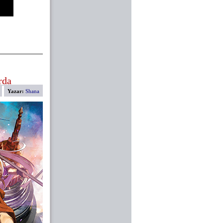
rda
Yazar:
Shana