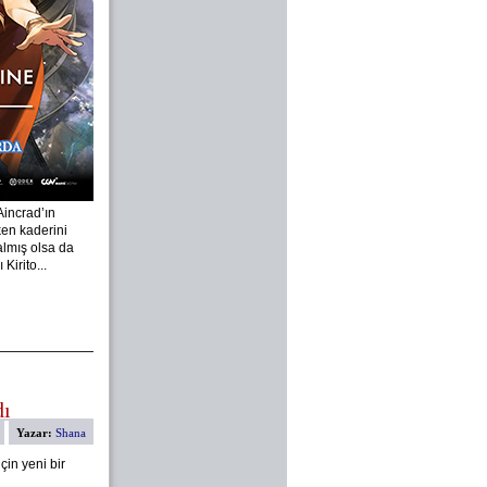
Aincrad’ın
en kaderini
almış olsa da
Kirito...
dı
Yazar:
Shana
çin yeni bir