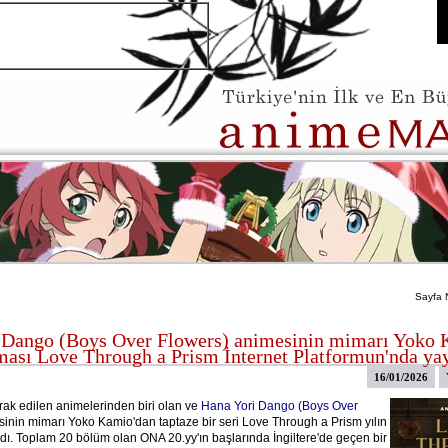
Sayfa 
 Dango (Boys Over Flowers) animesinin mimarı Yoko 
ması Love Through a Prism İnternet Platformun'nda ya
16/01/2026
ak edilen animelerinden biri olan ve
Hana Yori Dango (Boys Over
inin mimarı Yoko Kamio'dan taptaze bir seri Love Through a Prism yılın
adı. Toplam 20 bölüm olan ONA 20.yy'ın başlarında İngiltere'de geçen bir