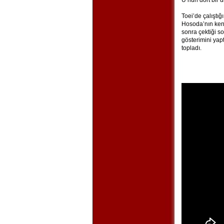
U’nun dört bir 
Toei’de çalıştı
Hosoda’nın ken
sonra çektiği so
gösterimini yap
topladı.