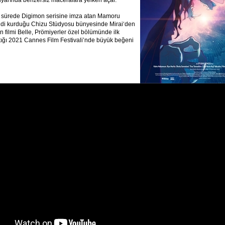
diyarında benzersiz maceralara yelken açar.
ğı sürede Digimon serisine imza atan Mamoru
di kurduğu Chizu Stüdyosu bünyesinde Mirai‘den
n filmi Belle, Prömiyerler özel bölümünde ilk
tığı 2021 Cannes Film Festivali’nde büyük beğeni