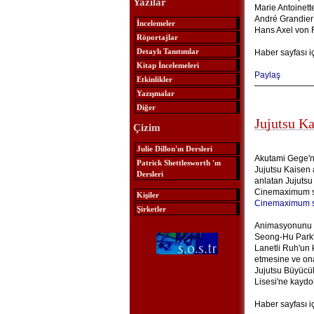
Yazılar
Marie Antoinett
André Grandier
İncelemeler
Hans Axel von 
Röportajlar
Detaylı Tanıtımlar
Haber sayfası i
Kitap İncelemeleri
Paylaş
Etkinlikler
Yazışmalar
Diğer
Jujutsu K
Çizim
Julie Dillon'ın Dersleri
Akutami Gege'n
Patrick Shettlesworth 'ın
Jujutsu Kaisen 
Dersleri
anlatan Jujutsu
Cinemaximum sin
Kişiler
Cinemaximum s
Şirketler
Animasyonunu M
Seong-Hu Park'ı
Lanetli Ruh'un 
etmesine ve ona
Jujutsu Büyücül
Lisesi'ne kaydol
Haber sayfası i