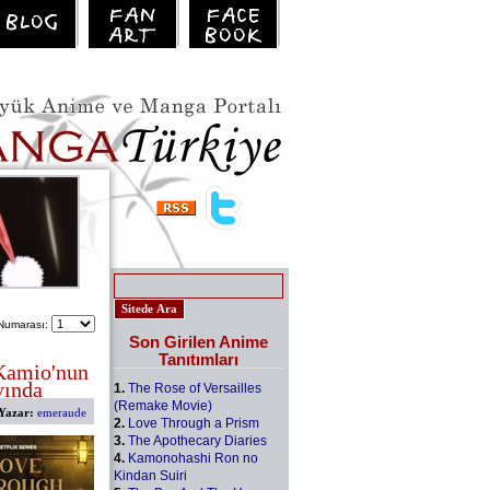
Numarası:
Son Girilen Anime
Tanıtımları
Kamio'nun
yında
1.
The Rose of Versailles
(Remake Movie)
Yazar:
emeraude
2.
Love Through a Prism
3.
The Apothecary Diaries
4.
Kamonohashi Ron no
Kindan Suiri