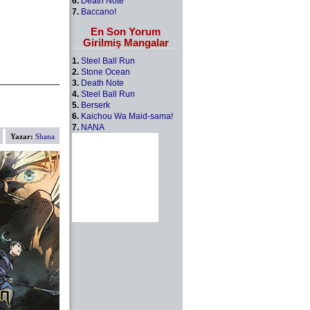
6.
Death Note
7.
Baccano!
En Son Yorum
Girilmiş Mangalar
1.
Steel Ball Run
2.
Stone Ocean
3.
Death Note
4.
Steel Ball Run
5.
Berserk
6.
Kaichou Wa Maid-sama!
7.
NANA
Yazar:
Shana