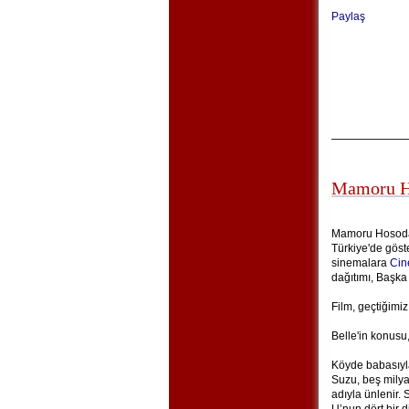
Paylaş
Mamoru Ho
Mamoru Hosoda'
Türkiye'de göste
sinemalara
Cin
dağıtımı, Başka
Film, geçtiğimiz
Belle'in konusu,
Köyde babasıyla
Suzu, beş milya
adıyla ünlenir. S