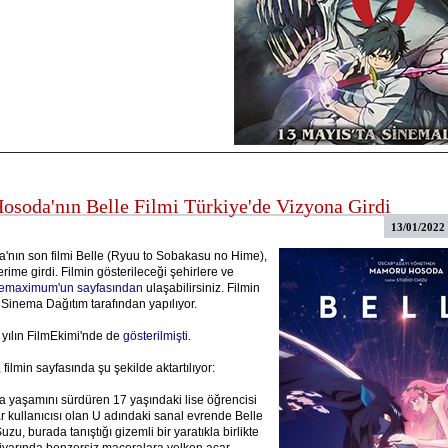
soda'nın Belle Filmi Türkiye'de Vizyona Girdi
13/01/2022
nın son filmi Belle (Ryuu to Sobakasu no Hime),
rime girdi. Filmin gösterileceği şehirlere ve
emaximum'un sayfasından
ulaşabilirsiniz. Filmin
 Sinema Dağıtım tarafından yapılıyor.
 yılın FilmEkimi'nde de
gösterilmişti
.
 filmin sayfasında şu şekilde aktartılıyor:
 yaşamını sürdüren 17 yaşındaki lise öğrencisi
r kullanıcısı olan U adındaki sanal evrende Belle
uzu, burada tanıştığı gizemli bir yaratıkla birlikte