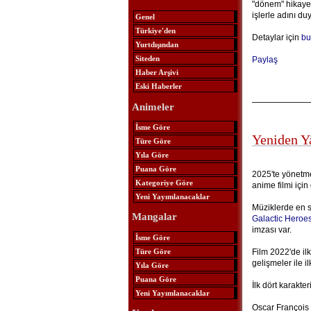
"dönem" hikayes
işlerle adını d
Genel
Türkiye'den
Detaylar için
bu
Yurtdışından
Siteden
Paylaş
Haber Arşivi
Eski Haberler
Animeler
İsme Göre
Yeniden Y
Türe Göre
Yıla Göre
Puana Göre
2025'te yönetme
Kategoriye Göre
anime filmi için
Yeni Yayımlanacaklar
Müziklerde en 
Mangalar
Galactic Heroe
imzası var.
İsme Göre
Türe Göre
Film 2022'de ilk
gelişmeler ile il
Yıla Göre
Puana Göre
İlk dört karakte
Yeni Yayımlanacaklar
Oscar François 