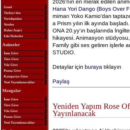
2026'nın en merak edilen anime
Genel
Hana Yori Dango (Boys Over F
Türkiye'den
mimarı Yoko Kamio'dan taptaze
Yurtdışından
a Prism yılın ilk ayında başlad
Siteden
ONA 20.yy'ın başlarında İngilt
Haber Arşivi
Eski Haberler
hikayesi. Animasyon stüdyosu, 
Family gibi ses getiren işlerle
Animeler
STUDIO.
İsme Göre
Türe Göre
Yıla Göre
Detaylar için
buraya
tıklayın
Puana Göre
Kategoriye Göre
Paylaş
Yeni Yayımlanacaklar
Mangalar
İsme Göre
Yeniden Yapım Rose Of 
Türe Göre
Yıla Göre
Yayınlanacak
Puana Göre
Yeni Yayımlanacaklar