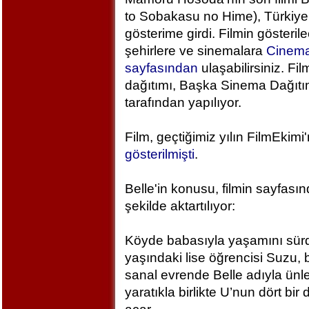
to Sobakasu no Hime), Türkiye
gösterime girdi. Filmin gösteril
şehirlere ve sinemalara
Cinem
sayfasından
ulaşabilirsiniz. Fil
dağıtımı, Başka Sinema Dağıt
tarafından yapılıyor.
Film, geçtiğimiz yılın FilmEkimi
gösterilmişti
.
Belle'in konusu, filmin sayfası
şekilde aktartılıyor:
Köyde babasıyla yaşamını sür
yaşındaki lise öğrencisi Suzu, 
sanal evrende Belle adıyla ünlen
yaratıkla birlikte U’nun dört bi