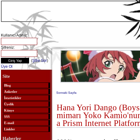
Kullanıcı Adınız:
Şifreniz:
(
Şifre Sor
)
Üye Ol
Site
Blog
Anketler
Sonraki Sayfa
İstatistikler
Üyelik
Hana Yori Dango (Boys
Künye
mimarı Yoko Kamio'nun
SSS
a Prism İnternet Platfo
E-mail
Linkler
Haberler