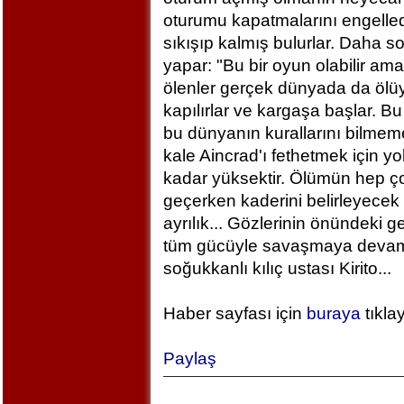
oturumu kapatmalarını engelled
sıkışıp kalmış bulurlar. Daha 
yapar: "Bu bir oyun olabilir am
ölenler gerçek dünyada da ölü
kapılırlar ve kargaşa başlar. B
bu dünyanın kurallarını bilm
kale Aincrad'ı fethetmek için y
kadar yüksektir. Ölümün hep ç
geçerken kaderini belirleyecek 
ayrılık... Gözlerinin önündeki 
tüm gücüyle savaşmaya devam ed
soğukkanlı kılıç ustası Kirito...
Haber sayfası için
buraya
tıkla
Paylaş