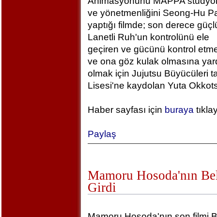
Animasyonunu MAPPA stüdyola
ve yönetmenliğini Seong-Hu Pa
yaptığı filmde; son derece güçlü
Lanetli Ruh'un kontrolünü ele
geçiren ve gücünü kontrol etm
ve ona göz kulak olmasına yar
olmak için Jujutsu Büyücüleri t
Lisesi'ne kaydolan Yuta Okkotsu
Haber sayfası için
buraya
tıkla
Paylaş
Mamoru Hosoda'nın Bel
Girdi
Mamoru Hosoda'nın son filmi B