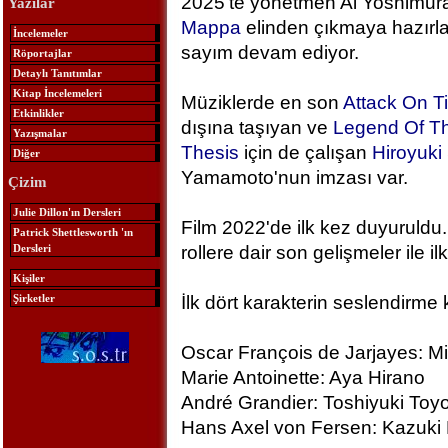
2025'te yönetmen Ai Yoshimura
Yazılar
Mappa
elinden çıkmaya hazırlan
İncelemeler
sayım devam ediyor.
Röportajlar
Detaylı Tanıtımlar
Kitap İncelemeleri
Müziklerde en son
Attack On T
Etkinlikler
dışına taşıyan ve
Legend Of Th
Yazışmalar
Thesis
için de çalışan
Hiroyuk
Diğer
Yamamoto'nun imzası var.
Çizim
Julie Dillon'ın Dersleri
Film 2022'de ilk kez duyuruldu.
Patrick Shettlesworth 'ın
Dersleri
rollere dair son gelişmeler ile ilk
Kişiler
Şirketler
İlk dört karakterin seslendirme 
Oscar François de Jarjayes: M
Marie Antoinette: Aya Hirano
André Grandier: Toshiyuki To
Hans Axel von Fersen: Kazuki