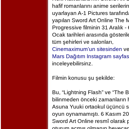
hafif romanlarını anime serileri
uyarlayan A-1 Pictures tarafın
yapılan Sword Art Online The M
Progressive filminin 31 Aralık - 
Ocak tarihleri arasında gösteril
tüm şehirleri ve salonları,
Cinemaximum’un sitesinden
v
Mars Dağıtım Instagram sayfa
inceleyebilirsinz.
Filmin konusu şu şekilde:
Bu, “Lightning Flash” ve “The 
bilinmeden önceki zamanların h
Asuna Yuuki ortaokul üçüncü sı
oyun oynamamıştı. 6 Kasım 2
Sword Art Online resmî olarak
oturum açmış olmanın heyecan