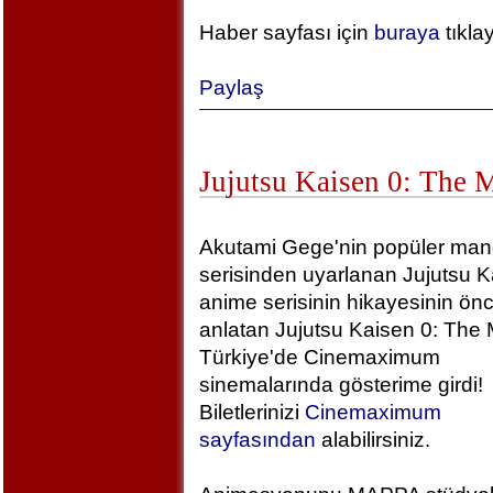
Haber sayfası için
buraya
tıkla
Paylaş
Jujutsu Kaisen 0: The 
Akutami Gege'nin popüler ma
serisinden uyarlanan Jujutsu K
anime serisinin hikayesinin önc
anlatan Jujutsu Kaisen 0: The 
Türkiye'de Cinemaximum
sinemalarında gösterime girdi!
Biletlerinizi
Cinemaximum
sayfasından
alabilirsiniz.