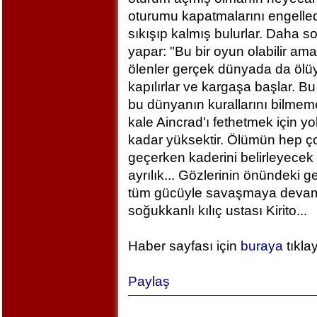
oturumu kapatmalarını engelled
sıkışıp kalmış bulurlar. Daha 
yapar: "Bu bir oyun olabilir am
ölenler gerçek dünyada da ölü
kapılırlar ve kargaşa başlar. B
bu dünyanın kurallarını bilm
kale Aincrad'ı fethetmek için y
kadar yüksektir. Ölümün hep ç
geçerken kaderini belirleyecek 
ayrılık... Gözlerinin önündeki 
tüm gücüyle savaşmaya devam ed
soğukkanlı kılıç ustası Kirito...
Haber sayfası için
buraya
tıkla
Paylaş