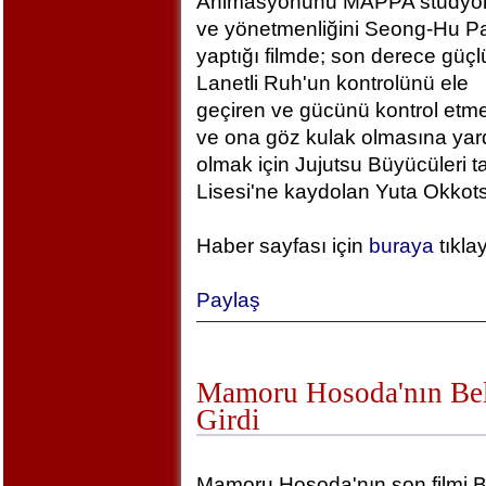
Animasyonunu MAPPA stüdyola
ve yönetmenliğini Seong-Hu Pa
yaptığı filmde; son derece güçlü
Lanetli Ruh'un kontrolünü ele
geçiren ve gücünü kontrol etm
ve ona göz kulak olmasına yar
olmak için Jujutsu Büyücüleri t
Lisesi'ne kaydolan Yuta Okkotsu
Haber sayfası için
buraya
tıkla
Paylaş
Mamoru Hosoda'nın Bel
Girdi
Mamoru Hosoda'nın son filmi B