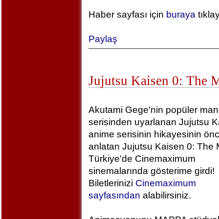
Haber sayfası için
buraya
tıkla
Paylaş
Jujutsu Kaisen 0: The 
Akutami Gege'nin popüler ma
serisinden uyarlanan Jujutsu K
anime serisinin hikayesinin önc
anlatan Jujutsu Kaisen 0: The 
Türkiye'de Cinemaximum
sinemalarında gösterime girdi!
Biletlerinizi
Cinemaximum
sayfasından
alabilirsiniz.