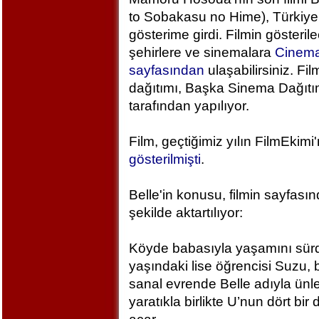
to Sobakasu no Hime), Türkiye
gösterime girdi. Filmin gösteril
şehirlere ve sinemalara
Cinem
sayfasından
ulaşabilirsiniz. Fil
dağıtımı, Başka Sinema Dağıt
tarafından yapılıyor.
Film, geçtiğimiz yılın FilmEkimi
gösterilmişti
.
Belle'in konusu, filmin sayfası
şekilde aktartılıyor:
Köyde babasıyla yaşamını sür
yaşındaki lise öğrencisi Suzu, 
sanal evrende Belle adıyla ünlen
yaratıkla birlikte U’nun dört bi