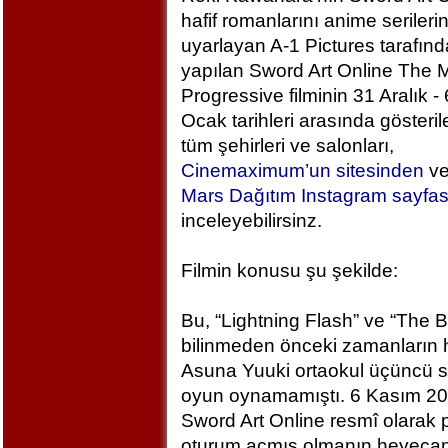
hafif romanlarını anime serileri
uyarlayan A-1 Pictures tarafın
yapılan Sword Art Online The M
Progressive filminin 31 Aralık - 
Ocak tarihleri arasında gösteril
tüm şehirleri ve salonları,
Cinemaximum’un sitesinden
v
Mars Dağıtım Instagram sayfa
inceleyebilirsinz.
Filmin konusu şu şekilde:
Bu, “Lightning Flash” ve “The 
bilinmeden önceki zamanların h
Asuna Yuuki ortaokul üçüncü sı
oyun oynamamıştı. 6 Kasım 2
Sword Art Online resmî olarak
oturum açmış olmanın heyecan