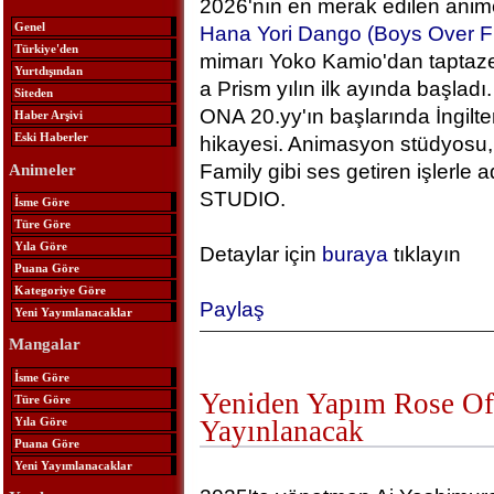
2026'nın en merak edilen anime
Genel
Hana Yori Dango (Boys Over F
Türkiye'den
mimarı Yoko Kamio'dan taptaze
Yurtdışından
a Prism yılın ilk ayında başlad
Siteden
ONA 20.yy'ın başlarında İngilt
Haber Arşivi
Eski Haberler
hikayesi. Animasyon stüdyosu, 
Family gibi ses getiren işlerle
Animeler
STUDIO.
İsme Göre
Türe Göre
Yıla Göre
Detaylar için
buraya
tıklayın
Puana Göre
Kategoriye Göre
Paylaş
Yeni Yayımlanacaklar
Mangalar
İsme Göre
Yeniden Yapım Rose Of 
Türe Göre
Yıla Göre
Yayınlanacak
Puana Göre
Yeni Yayımlanacaklar