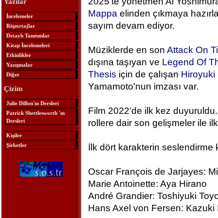
2025'te yönetmen Ai Yoshimura
Yazılar
Mappa
elinden çıkmaya hazırlan
İncelemeler
sayım devam ediyor.
Röportajlar
Detaylı Tanıtımlar
Kitap İncelemeleri
Müziklerde en son
Attack On T
Etkinlikler
dışına taşıyan ve
Legend Of Th
Yazışmalar
Thesis
için de çalışan
Hiroyuk
Diğer
Yamamoto'nun imzası var.
Çizim
Julie Dillon'ın Dersleri
Film 2022'de ilk kez duyuruldu.
Patrick Shettlesworth 'ın
Dersleri
rollere dair son gelişmeler ile ilk
Kişiler
Şirketler
İlk dört karakterin seslendirme 
Oscar François de Jarjayes: M
Marie Antoinette: Aya Hirano
André Grandier: Toshiyuki To
Hans Axel von Fersen: Kazuki