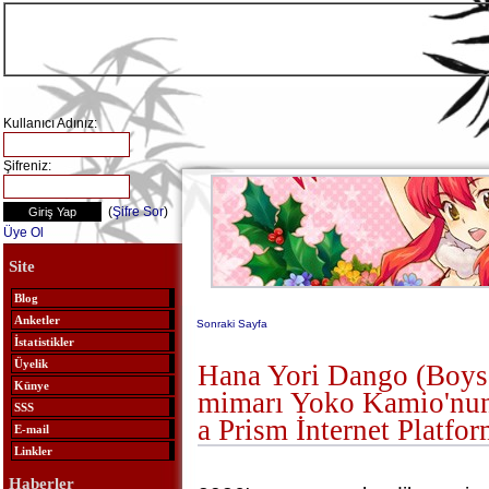
Kullanıcı Adınız:
Şifreniz:
(
Şifre Sor
)
Üye Ol
Site
Blog
Anketler
Sonraki Sayfa
İstatistikler
Üyelik
Hana Yori Dango (Boys
Künye
mimarı Yoko Kamio'nun
SSS
a Prism İnternet Platfo
E-mail
Linkler
Haberler