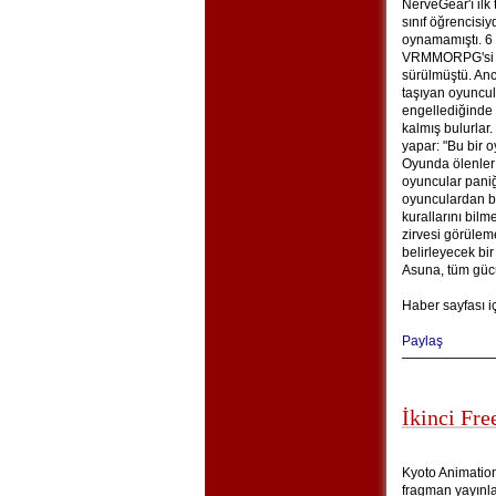
NerveGear'ı ilk
sınıf öğrencisi
oynamamıştı. 6
VRMMORPG'si Sw
sürülmüştü. An
taşıyan oyuncu
engellediğinde 
kalmış bulurlar
yapar: "Bu bir o
Oyunda ölenler
oyuncular paniğ
oyunculardan bi
kurallarını bil
zirvesi görüle
belirleyecek bir
Asuna, tüm gücüy
Haber sayfası i
Paylaş
İkinci Fre
Kyoto Animation’
fragman yayınlad