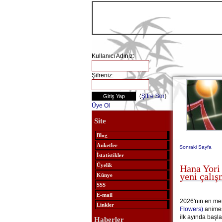
Kullanıcı Adınız:
Şifreniz:
(
Şifre Sor
)
Üye Ol
Site
Blog
Anketler
Sonraki Sayfa
İstatistikler
Üyelik
Hana Yori
yeni çalış
Künye
SSS
E-mail
2026'nın en mer
Linkler
Flowers)
animes
ilk ayında başl
Haberler