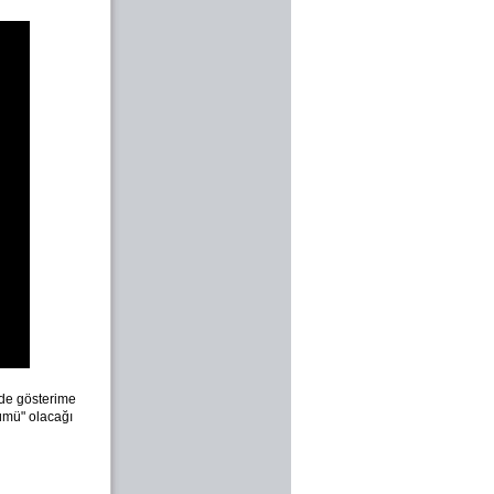
inde gösterime
lümü" olacağı