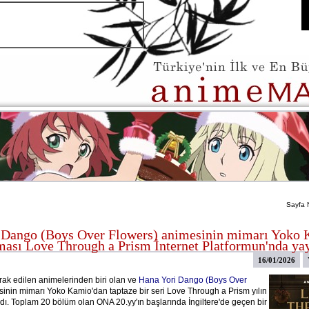
Sayfa 
 Dango (Boys Over Flowers) animesinin mimarı Yoko 
ması Love Through a Prism İnternet Platformun'nda ya
16/01/2026
ak edilen animelerinden biri olan ve
Hana Yori Dango (Boys Over
inin mimarı Yoko Kamio'dan taptaze bir seri Love Through a Prism yılın
adı. Toplam 20 bölüm olan ONA 20.yy'ın başlarında İngiltere'de geçen bir