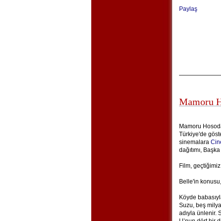
Paylaş
Mamoru Ho
Mamoru Hosoda'
Türkiye'de göste
sinemalara
Cin
dağıtımı, Başka
Film, geçtiğimiz
Belle'in konusu,
Köyde babasıyla
Suzu, beş milya
adıyla ünlenir. S