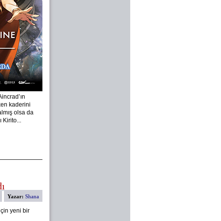
Aincrad’ın
en kaderini
almış olsa da
Kirito...
dı
Yazar:
Shana
çin yeni bir