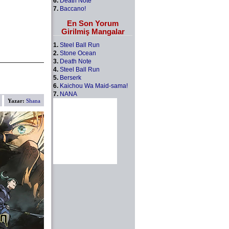
6.
Death Note
7.
Baccano!
En Son Yorum
Girilmiş Mangalar
1.
Steel Ball Run
2.
Stone Ocean
3.
Death Note
4.
Steel Ball Run
5.
Berserk
6.
Kaichou Wa Maid-sama!
7.
NANA
Yazar:
Shana