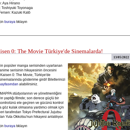
e: Aya Hirano
: Toshiyuki Toyonaga
Fersen: Kazuki Katō
çin
buraya
tıklayın
aisen 0: The Movie Türkiye'de Sinemalarda!
13/05/2022
in popüler manga serisinden uyarlanan
anime serisinin hikayesinin öncesini
 Kaisen 0: The Movie, Türkiye'de
emalarında gösterime girdi! Biletlerinizi
ayfasından
alabilirsiniz.
APPA stüdyolarının ve yönetmenliğini
n yaptığı filmde; son derece güçlü bir
kontrolünü ele geçiren ve gücünü kontrol
 göz kulak olmasına yardımcı olmak için
eri tarafından Tokyo Prefectural Jujutsu
an Yuta Okkotsu'nun hikayesi anlatılıyor.
çin
buraya
tıklayın