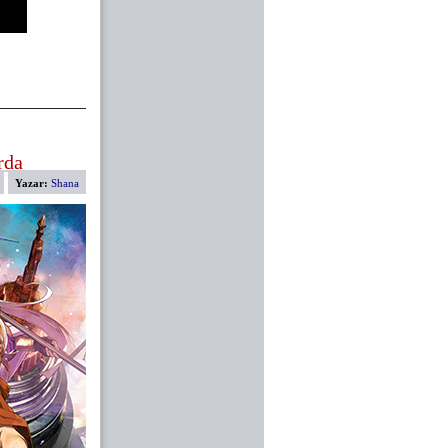
rda
Yazar:
Shana