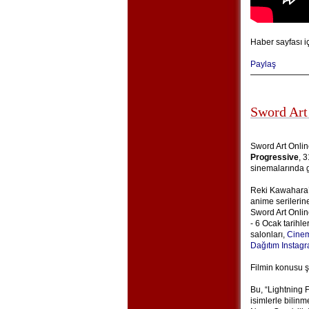
Haber sayfası i
Paylaş
Sword Art
Sword Art Onlin
Progressive
, 
sinemalarında g
Reki Kawahara’n
anime serilerin
Sword Art Onlin
- 6 Ocak tarihle
salonları,
Cinem
Dağıtım Instag
Filmin konusu ş
Bu, “Lightning 
isimlerle bilin