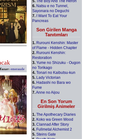
5.
The Boy And The Heron
6.
Natsu e no Tunnel,
Sayonara no Deguchi
7.
I Want To Eat Your
Pancreas
Son Girilen Manga
Tanıtımları
1.
Rurouni Kenshin: Master
of Flame - Hidden Chapter
2.
Rurouni Kenshin:
Restoration
acak
3.
Yume no Shizuku - Ougon
no Torikago
Yazar:
emeraude
4.
Tonari no Kaibutsu-kun
5.
Lady Victorian
6.
Hadashi no Bara wo
Fume
7.
Anne no Aijou
En Son Yorum
Girilmiş Animeler
1.
The Apothecary Diaries
2.
Koko wa Green Wood
3.
Clannad After Story
4.
Fullmetal Alchemist 2
5.
Steins Gate