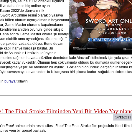
 taktığı gün, Asuna Yuuki ortaokul üçüncü
ydi ve daha önce hiç online oyun
 Kasım 2022'de dünyanın ilk
ord Art Online resmî olarak piyasaya
cak hâlen oturum açmış olmanın heyecanını
lar, Game Master oturumu kapatmalarını
kendilerini aniden oyunun içinde sıkışıp
. Daha sonra Game Master onlara şu uyarıyı
yun olabilir ama oynadığınız türden değil."
 gerçek dünyada da ölüyor. Bunu duyan
e kapılırlar ve kargaşa başlar. Bu
ri de Asuna'dır. Henüz bu dünyanın
memesine rağmen havada süzülen demirden kale Aincrad'ı fethetmek için yola çıkar. 
meyecek kadar yüksektir. Ölümün hep çok yakında olduğu bu dünyada günler geçerk
 karşılaşma yaşar. Ve ardından bir ayrılık... Gözlerinin önündeki gerçeğin insafına k
le savaşmaya devam eder, ta ki karşısına biri çıkana kadar: soğukkanlı kılıç ustası 
çin
buraya
tıklayın
e! The Final Stroke Filminden Yeni Bir Video Yayınlan
14/12/2021
ın Free! animelerinin resmi sitesi, Free! The Final Stroke film projesinin ikinci filmi i
ı ve yeni bir görsel paylaştı.