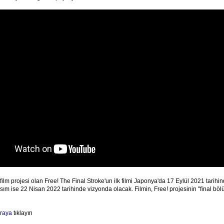
 film projesi olan Free! The Final Stroke'un ilk filmi Japonya'da 17 Eylül 2021 tarih
 kısım ise 22 Nisan 2022 tarihinde vizyonda olacak. Filmin, Free! projesinin "final bö
raya
tıklayın