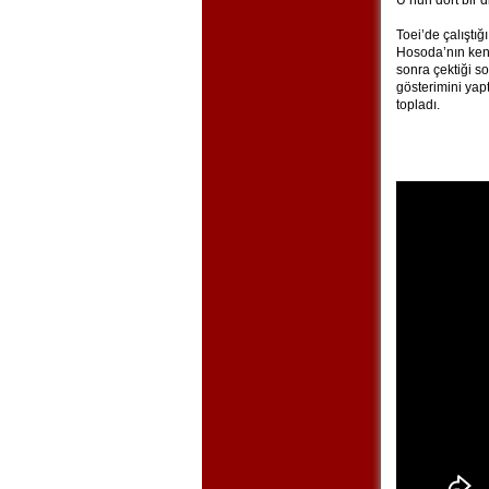
U’nun dört bir 
Toei’de çalıştı
Hosoda’nın ken
sonra çektiği so
gösterimini yap
topladı.