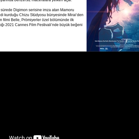
diyarında benzersiz maceralara yelken açar.
ğı sürede Digimon serisine imza atan Mamoru
di kurduğu Chizu Stüdyosu bünyesinde Mirai‘den
n filmi Belle, Prömiyerler özel bölümünde ilk
tığı 2021 Cannes Film Festivali’nde büyük beğeni