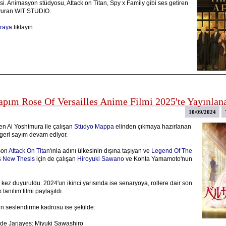
i. Animasyon stüdyosu, Attack on Titan, Spy x Family gibi ses getiren
uyuran WIT STUDIO.
raya
tıklayın
apım Rose Of Versailles Anime Filmi 2025'te Yayınlan
10/09/2024
n Ai Yoshimura ile çalışan
Stüdyo Mappa
elinden çıkmaya hazırlanan
 geri sayım devam ediyor.
son
Attack On Titan
'ınla adını ülkesinin dışına taşıyan ve
Legend Of The
s New Thesis
için de çalışan
Hiroyuki Sawano
ve Kohta Yamamoto'nun
 kez duyuruldu. 2024'un ikinci yarısında ise senaryoya, rollere dair son
k tanıtım filmi paylaşıldı.
rin seslendirme kadrosu ise şekilde:
de Jarjayes: Miyuki Sawashiro