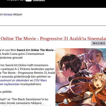
çin
buraya
tıklayın
 Online The Movie - Progressive 31 Aralık'ta Sinemala
30/12/2021
e’ın son filmi
Sword Art Online The Movie -
31 Aralık Cuma günü Cinemaximum
österime girecek!
ın Sword Art Online hafif romanlarını
e uyarlayan A-1 Pictures tarafından yapılan
e The Movie - Progressive filminin 31 Aralık
ri arasında gösterileceği tüm şehirleri ve
aximum’un sitesinden
ve
CGV Mars
ram sayfasından
inceleyebilirsinz.
u şekilde:
Flash” ve “The Black Swordsman”ın bu
meden önceki zamanların hikâyesi…