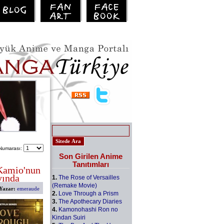
Numarası:
Son Girilen Anime
Tanıtımları
Kamio'nun
yında
1.
The Rose of Versailles
(Remake Movie)
Yazar:
emeraude
2.
Love Through a Prism
3.
The Apothecary Diaries
4.
Kamonohashi Ron no
Kindan Suiri