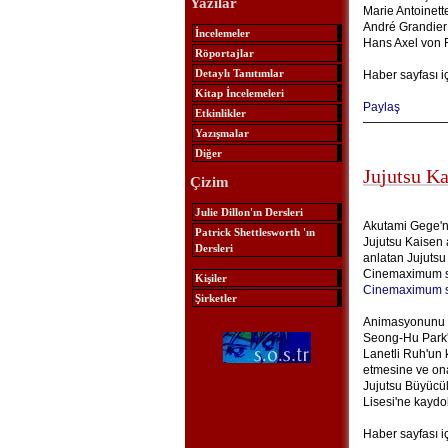
Yazılar
Marie Antoinett
André Grandier
İncelemeler
Hans Axel von 
Röportajlar
Detaylı Tanıtımlar
Haber sayfası i
Kitap İncelemeleri
Paylaş
Etkinlikler
Yazışmalar
Diğer
Jujutsu K
Çizim
Julie Dillon'ın Dersleri
Akutami Gege'n
Patrick Shettlesworth 'ın
Jujutsu Kaisen 
Dersleri
anlatan Jujutsu
Cinemaximum sin
Kişiler
Cinemaximum s
Şirketler
Animasyonunu M
Seong-Hu Park'ı
Lanetli Ruh'un 
etmesine ve ona
Jujutsu Büyücül
Lisesi'ne kaydol
Haber sayfası i