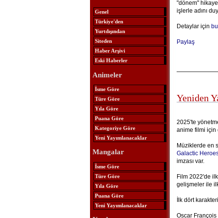
"dönem" hikayes
işlerle adını d
Genel
Türkiye'den
Detaylar için
bu
Yurtdışından
Siteden
Paylaş
Haber Arşivi
Eski Haberler
Animeler
İsme Göre
Yeniden Y
Türe Göre
Yıla Göre
Puana Göre
2025'te yönetme
Kategoriye Göre
anime filmi için
Yeni Yayımlanacaklar
Müziklerde en 
Mangalar
Galactic Heroe
imzası var.
İsme Göre
Türe Göre
Film 2022'de ilk
gelişmeler ile il
Yıla Göre
Puana Göre
İlk dört karakte
Yeni Yayımlanacaklar
Oscar François 