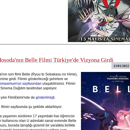
soda'nın Belle Filmi Türkiye'de Vizyona Girdi
13/01/2022
nın son filmi Belle (Ryuu to Sobakasu no Hime),
rime girdi. Filmin gösterileceği şehirlere ve
emaximum'un sayfasından
ulaşabilirsiniz. Filmin
 Sinema Dağıtım tarafından yapılıyor.
 yılın FilmEkimi'nde de
gösterilmişti
.
 filmin sayfasında şu şekilde aktartılıyor:
 yaşamını sürdüren 17 yaşındaki lise öğrencisi
r kullanıcısı olan U adındaki sanal evrende Belle
uzu, burada tanıştığı gizemli bir yaratıkla birlikte