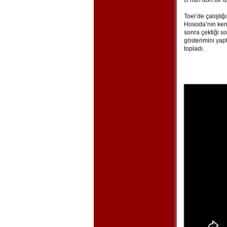
U’nun dört bir 
Toei’de çalıştı
Hosoda’nın ken
sonra çektiği so
gösterimini yap
topladı.