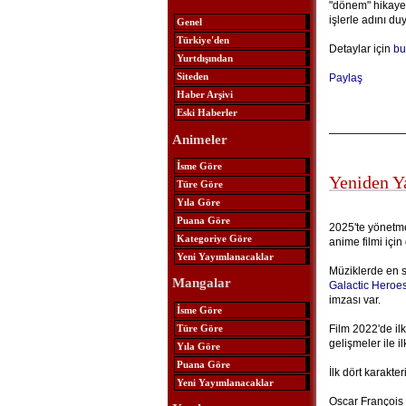
"dönem" hikayes
işlerle adını d
Genel
Türkiye'den
Detaylar için
bu
Yurtdışından
Siteden
Paylaş
Haber Arşivi
Eski Haberler
Animeler
İsme Göre
Yeniden Y
Türe Göre
Yıla Göre
Puana Göre
2025'te yönetme
Kategoriye Göre
anime filmi için
Yeni Yayımlanacaklar
Müziklerde en 
Mangalar
Galactic Heroe
imzası var.
İsme Göre
Türe Göre
Film 2022'de ilk
gelişmeler ile il
Yıla Göre
Puana Göre
İlk dört karakte
Yeni Yayımlanacaklar
Oscar François 