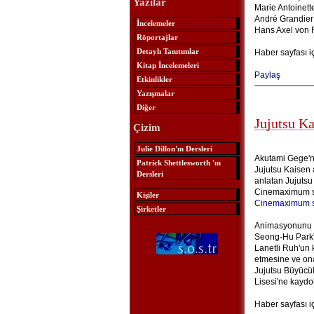
Yazılar
Marie Antoinett
André Grandier
İncelemeler
Hans Axel von 
Röportajlar
Detaylı Tanıtımlar
Haber sayfası i
Kitap İncelemeleri
Paylaş
Etkinlikler
Yazışmalar
Diğer
Jujutsu K
Çizim
Julie Dillon'ın Dersleri
Akutami Gege'n
Patrick Shettlesworth 'ın
Jujutsu Kaisen 
Dersleri
anlatan Jujutsu
Cinemaximum sin
Kişiler
Cinemaximum s
Şirketler
Animasyonunu M
Seong-Hu Park'ı
Lanetli Ruh'un 
etmesine ve ona
Jujutsu Büyücül
Lisesi'ne kaydol
Haber sayfası i