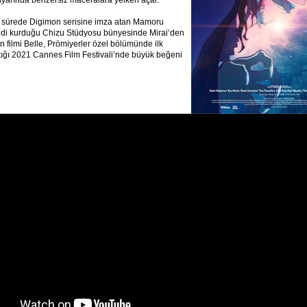
diyarında benzersiz maceralara yelken açar.
ğı sürede Digimon serisine imza atan Mamoru
di kurduğu Chizu Stüdyosu bünyesinde Mirai‘den
n filmi Belle, Prömiyerler özel bölümünde ilk
tığı 2021 Cannes Film Festivali’nde büyük beğeni