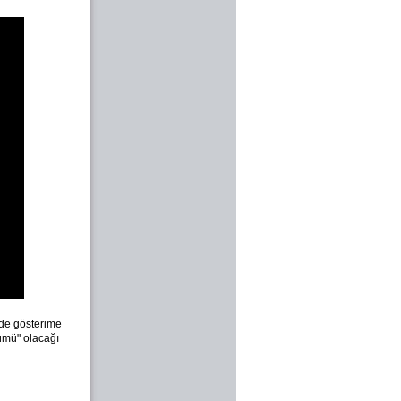
inde gösterime
lümü" olacağı