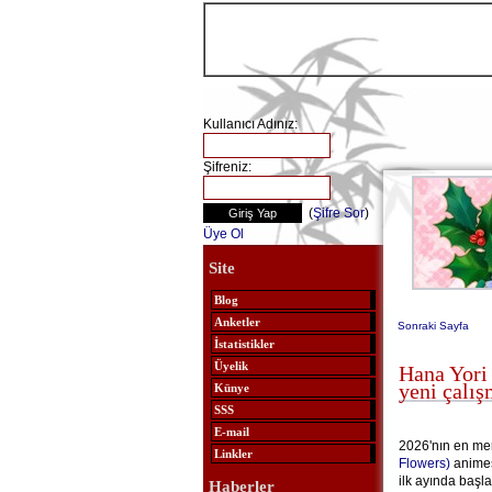
Kullanıcı Adınız:
Şifreniz:
(
Şifre Sor
)
Üye Ol
Site
Blog
Anketler
Sonraki Sayfa
İstatistikler
Üyelik
Hana Yori
yeni çalış
Künye
SSS
E-mail
2026'nın en mer
Linkler
Flowers)
animes
ilk ayında başl
Haberler