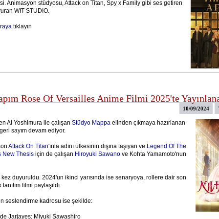
i. Animasyon stüdyosu, Attack on Titan, Spy x Family gibi ses getiren
uyuran WIT STUDIO.
raya
tıklayın
apım Rose Of Versailles Anime Filmi 2025'te Yayınlan
10/09/2024
n Ai Yoshimura ile çalışan
Stüdyo Mappa
elinden çıkmaya hazırlanan
 geri sayım devam ediyor.
son
Attack On Titan
'ınla adını ülkesinin dışına taşıyan ve
Legend Of The
s New Thesis
için de çalışan
Hiroyuki Sawano
ve Kohta Yamamoto'nun
 kez duyuruldu. 2024'un ikinci yarısında ise senaryoya, rollere dair son
k tanıtım filmi paylaşıldı.
rin seslendirme kadrosu ise şekilde:
de Jarjayes: Miyuki Sawashiro