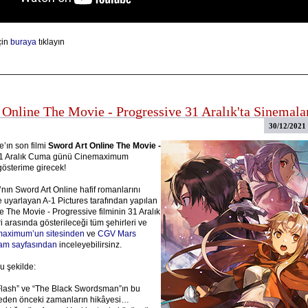
çin
buraya
tıklayın
 Online The Movie - Progressive 31 Aralık'ta Sinemala
30/12/2021
e’ın son filmi
Sword Art Online The Movie -
31 Aralık Cuma günü Cinemaximum
österime girecek!
ın Sword Art Online hafif romanlarını
e uyarlayan A-1 Pictures tarafından yapılan
e The Movie - Progressive filminin 31 Aralık
ri arasında gösterileceği tüm şehirleri ve
aximum’un sitesinden
ve
CGV Mars
ram sayfasından
inceleyebilirsinz.
u şekilde:
Flash” ve “The Black Swordsman”ın bu
meden önceki zamanların hikâyesi…