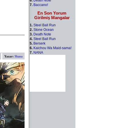
6.
Death Note
7.
Baccano!
En Son Yorum
Girilmiş Mangalar
1.
Steel Ball Run
2.
Stone Ocean
3.
Death Note
4.
Steel Ball Run
5.
Berserk
6.
Kaichou Wa Maid-sama!
7.
NANA
Yazar:
Shana