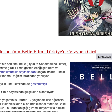
soda'nın Belle Filmi Türkiye'de Vizyona Girdi
13/01/2022
nın son filmi Belle (Ryuu to Sobakasu no Hime),
rime girdi. Filmin gösterileceği şehirlere ve
emaximum'un sayfasından
ulaşabilirsiniz. Filmin
 Sinema Dağıtım tarafından yapılıyor.
 yılın FilmEkimi'nde de
gösterilmişti
.
 filmin sayfasında şu şekilde aktartılıyor:
 yaşamını sürdüren 17 yaşındaki lise öğrencisi
r kullanıcısı olan U adındaki sanal evrende Belle
uzu, burada tanıştığı gizemli bir yaratıkla birlikte