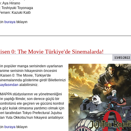
e: Aya Hirano
: Toshiyuki Toyonaga
Fersen: Kazuki Katō
çin
buraya
tıklayın
aisen 0: The Movie Türkiye'de Sinemalarda!
13/05/2022
in popüler manga serisinden uyarlanan
anime serisinin hikayesinin öncesini
 Kaisen 0: The Movie, Türkiye'de
emalarında gösterime girdi! Biletlerinizi
ayfasından
alabilirsiniz.
APPA stüdyolarının ve yönetmenliğini
n yaptığı filmde; son derece güçlü bir
kontrolünü ele geçiren ve gücünü kontrol
 göz kulak olmasına yardımcı olmak için
eri tarafından Tokyo Prefectural Jujutsu
an Yuta Okkotsu'nun hikayesi anlatılıyor.
çin
buraya
tıklayın