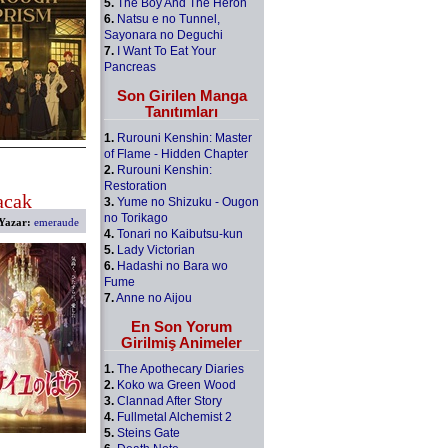
5.
The Boy And The Heron
6.
Natsu e no Tunnel,
Sayonara no Deguchi
7.
I Want To Eat Your
Pancreas
Son Girilen Manga
Tanıtımları
1.
Rurouni Kenshin: Master
of Flame - Hidden Chapter
2.
Rurouni Kenshin:
Restoration
acak
3.
Yume no Shizuku - Ougon
no Torikago
Yazar:
emeraude
4.
Tonari no Kaibutsu-kun
5.
Lady Victorian
6.
Hadashi no Bara wo
Fume
7.
Anne no Aijou
En Son Yorum
Girilmiş Animeler
1.
The Apothecary Diaries
2.
Koko wa Green Wood
3.
Clannad After Story
4.
Fullmetal Alchemist 2
5.
Steins Gate