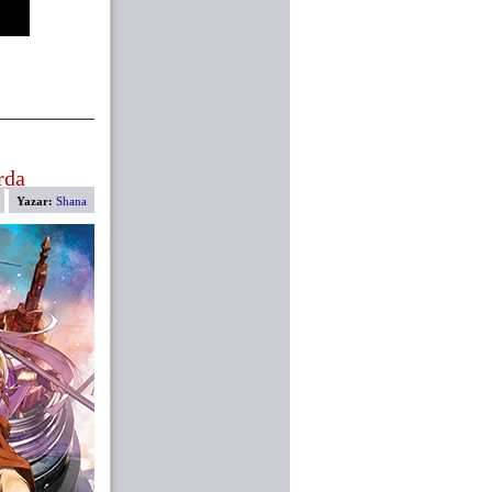
rda
Yazar:
Shana