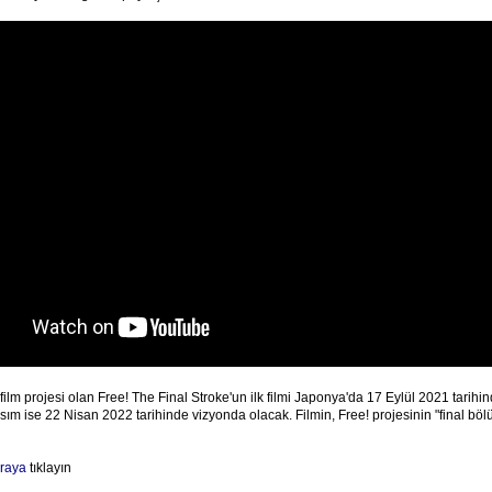
 film projesi olan Free! The Final Stroke'un ilk filmi Japonya'da 17 Eylül 2021 tarih
 kısım ise 22 Nisan 2022 tarihinde vizyonda olacak. Filmin, Free! projesinin "final bö
raya
tıklayın