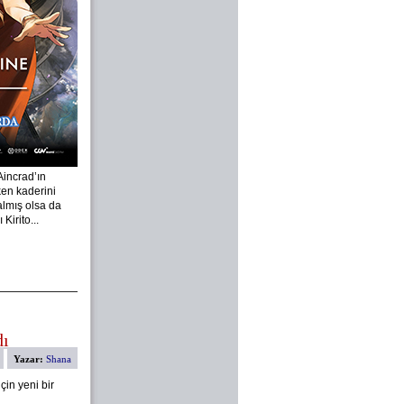
Aincrad’ın
en kaderini
almış olsa da
Kirito...
dı
Yazar:
Shana
çin yeni bir