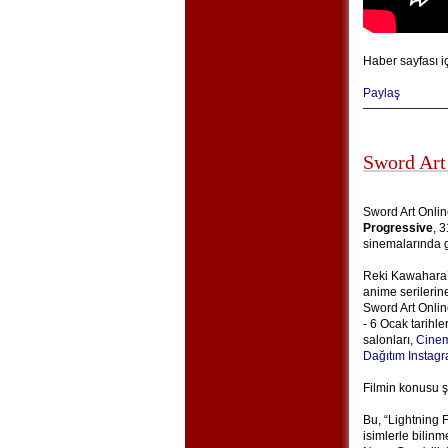
Haber sayfası i
Paylaş
Sword Art
Sword Art Onlin
Progressive
, 
sinemalarında g
Reki Kawahara’n
anime serilerin
Sword Art Onlin
- 6 Ocak tarihle
salonları,
Cinem
Dağıtım Instag
Filmin konusu ş
Bu, “Lightning 
isimlerle bilin