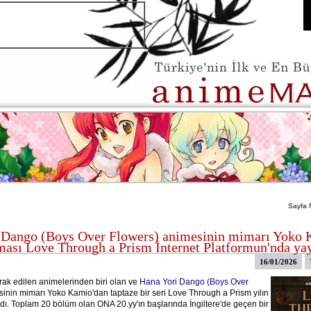
Sayfa 
 Dango (Boys Over Flowers) animesinin mimarı Yoko 
ması Love Through a Prism İnternet Platformun'nda ya
16/01/2026
ak edilen animelerinden biri olan ve
Hana Yori Dango (Boys Over
inin mimarı Yoko Kamio'dan taptaze bir seri Love Through a Prism yılın
adı. Toplam 20 bölüm olan ONA 20.yy'ın başlarında İngiltere'de geçen bir