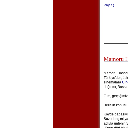
Paylaş
Mamoru Ho
Mamoru Hosoda'
Türkiye'de göste
sinemalara
Cin
dağıtımı, Başka
Film, geçtiğimiz
Belle'in konusu,
Köyde babasıyla
Suzu, beş milya
adıyla ünlenir. S