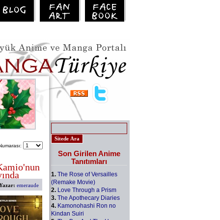
Numarası:
Son Girilen Anime
Tanıtımları
Kamio'nun
yında
1.
The Rose of Versailles
(Remake Movie)
Yazar:
emeraude
2.
Love Through a Prism
3.
The Apothecary Diaries
4.
Kamonohashi Ron no
Kindan Suiri