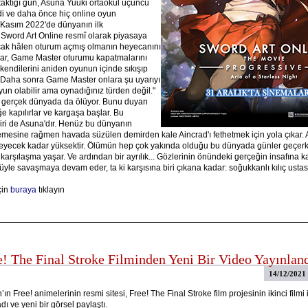
 taktığı gün, Asuna Yuuki ortaokul üçüncü
ydi ve daha önce hiç online oyun
 Kasım 2022'de dünyanın ilk
ord Art Online resmî olarak piyasaya
cak hâlen oturum açmış olmanın heyecanını
lar, Game Master oturumu kapatmalarını
kendilerini aniden oyunun içinde sıkışıp
. Daha sonra Game Master onlara şu uyarıyı
yun olabilir ama oynadığınız türden değil."
 gerçek dünyada da ölüyor. Bunu duyan
e kapılırlar ve kargaşa başlar. Bu
ri de Asuna'dır. Henüz bu dünyanın
memesine rağmen havada süzülen demirden kale Aincrad'ı fethetmek için yola çıkar. 
meyecek kadar yüksektir. Ölümün hep çok yakında olduğu bu dünyada günler geçerk
 karşılaşma yaşar. Ve ardından bir ayrılık... Gözlerinin önündeki gerçeğin insafına k
le savaşmaya devam eder, ta ki karşısına biri çıkana kadar: soğukkanlı kılıç ustası 
çin
buraya
tıklayın
e! The Final Stroke Filminden Yeni Bir Video Yayınlan
14/12/2021
ın Free! animelerinin resmi sitesi, Free! The Final Stroke film projesinin ikinci filmi i
ı ve yeni bir görsel paylaştı.