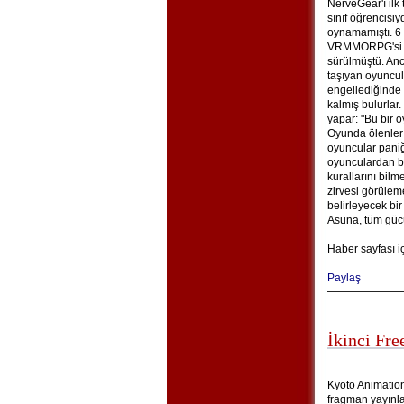
NerveGear'ı ilk
sınıf öğrencisi
oynamamıştı. 6
VRMMORPG'si Sw
sürülmüştü. An
taşıyan oyuncu
engellediğinde 
kalmış bulurlar
yapar: "Bu bir o
Oyunda ölenler
oyuncular paniğ
oyunculardan bi
kurallarını bil
zirvesi görüle
belirleyecek bir
Asuna, tüm gücüy
Haber sayfası i
Paylaş
İkinci Fre
Kyoto Animation’
fragman yayınlad