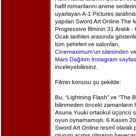
hafif romanlarını anime serileri
uyarlayan A-1 Pictures tarafın
yapılan Sword Art Online The M
Progressive filminin 31 Aralık - 
Ocak tarihleri arasında gösteril
tüm şehirleri ve salonları,
Cinemaximum’un sitesinden
v
Mars Dağıtım Instagram sayfa
inceleyebilirsinz.
Filmin konusu şu şekilde:
Bu, “Lightning Flash” ve “The 
bilinmeden önceki zamanların h
Asuna Yuuki ortaokul üçüncü sı
oyun oynamamıştı. 6 Kasım 2
Sword Art Online resmî olarak
oturum açmış olmanın heyecan