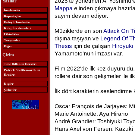
2025'te yönetmen Ai Yoshimura
Yazılar
Mappa
elinden çıkmaya hazırlan
İncelemeler
sayım devam ediyor.
Röportajlar
Detaylı Tanıtımlar
Kitap İncelemeleri
Müziklerde en son
Attack On T
Etkinlikler
dışına taşıyan ve
Legend Of Th
Yazışmalar
Thesis
için de çalışan
Hiroyuk
Diğer
Yamamoto'nun imzası var.
Çizim
Julie Dillon'ın Dersleri
Film 2022'de ilk kez duyuruldu.
Patrick Shettlesworth 'ın
Dersleri
rollere dair son gelişmeler ile ilk
Kişiler
Şirketler
İlk dört karakterin seslendirme 
Oscar François de Jarjayes: M
Marie Antoinette: Aya Hirano
André Grandier: Toshiyuki To
Hans Axel von Fersen: Kazuki