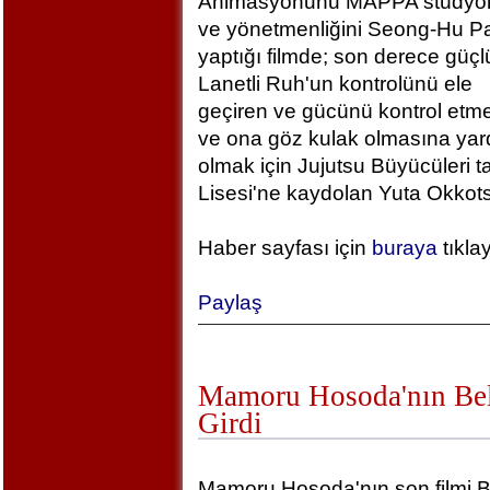
Animasyonunu MAPPA stüdyola
ve yönetmenliğini Seong-Hu Pa
yaptığı filmde; son derece güçlü
Lanetli Ruh'un kontrolünü ele
geçiren ve gücünü kontrol etm
ve ona göz kulak olmasına yar
olmak için Jujutsu Büyücüleri t
Lisesi'ne kaydolan Yuta Okkotsu
Haber sayfası için
buraya
tıkla
Paylaş
Mamoru Hosoda'nın Bel
Girdi
Mamoru Hosoda'nın son filmi B