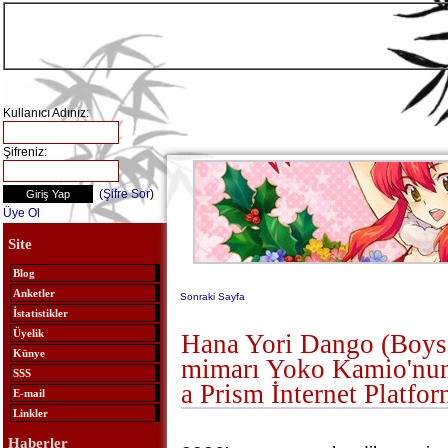
Kullanıcı Adınız:
Şifreniz:
(
Şifre Sor
)
Üye Ol
Site
Blog
Anketler
Sonraki Sayfa
İstatistikler
Üyelik
Hana Yori Dango (Boys
Künye
mimarı Yoko Kamio'nun
SSS
a Prism İnternet Platfo
E-mail
Linkler
Haberler