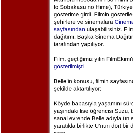
to Sobakasu no Hime), Türkiye
gösterime girdi. Filmin gösteril
şehirlere ve sinemalara
Cinem
sayfasından
ulaşabilirsiniz. Fil
dağıtımı, Başka Sinema Dağıt
tarafından yapılıyor.
Film, geçtiğimiz yılın FilmEkimi
gösterilmişti
.
Belle'in konusu, filmin sayfası
şekilde aktartılıyor:
Köyde babasıyla yaşamını sür
yaşındaki lise öğrencisi Suzu, 
sanal evrende Belle adıyla ünlen
yaratıkla birlikte U’nun dört bi