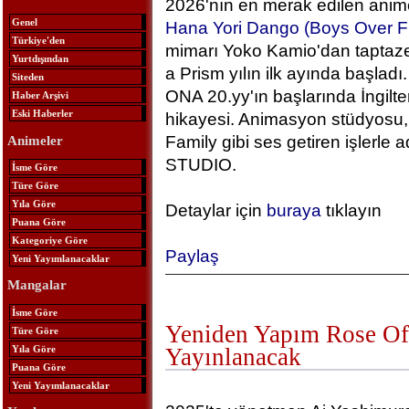
2026'nın en merak edilen anime
Genel
Hana Yori Dango (Boys Over F
Türkiye'den
mimarı Yoko Kamio'dan taptaze
Yurtdışından
a Prism yılın ilk ayında başlad
Siteden
ONA 20.yy'ın başlarında İngilt
Haber Arşivi
Eski Haberler
hikayesi. Animasyon stüdyosu, 
Family gibi ses getiren işlerle
Animeler
STUDIO.
İsme Göre
Türe Göre
Yıla Göre
Detaylar için
buraya
tıklayın
Puana Göre
Kategoriye Göre
Paylaş
Yeni Yayımlanacaklar
Mangalar
İsme Göre
Yeniden Yapım Rose Of 
Türe Göre
Yıla Göre
Yayınlanacak
Puana Göre
Yeni Yayımlanacaklar