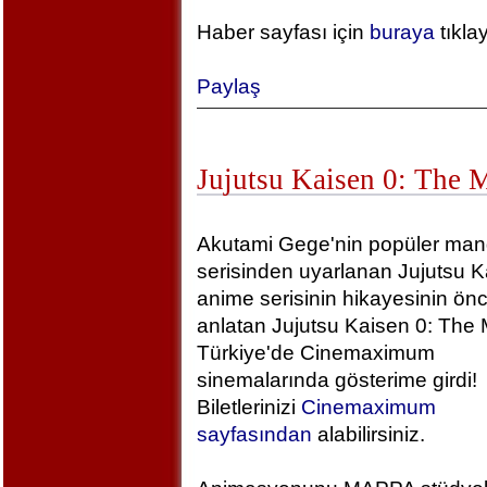
Haber sayfası için
buraya
tıkla
Paylaş
Jujutsu Kaisen 0: The 
Akutami Gege'nin popüler ma
serisinden uyarlanan Jujutsu K
anime serisinin hikayesinin önc
anlatan Jujutsu Kaisen 0: The 
Türkiye'de Cinemaximum
sinemalarında gösterime girdi!
Biletlerinizi
Cinemaximum
sayfasından
alabilirsiniz.