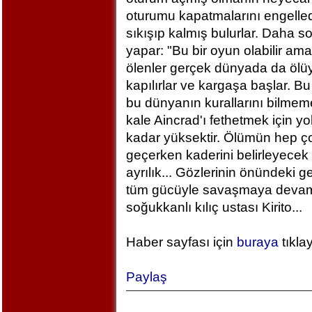
oturumu kapatmalarını engelled
sıkışıp kalmış bulurlar. Daha 
yapar: "Bu bir oyun olabilir am
ölenler gerçek dünyada da ölü
kapılırlar ve kargaşa başlar. B
bu dünyanın kurallarını bilm
kale Aincrad'ı fethetmek için y
kadar yüksektir. Ölümün hep ç
geçerken kaderini belirleyecek 
ayrılık... Gözlerinin önündeki 
tüm gücüyle savaşmaya devam ed
soğukkanlı kılıç ustası Kirito...
Haber sayfası için
buraya
tıkla
Paylaş