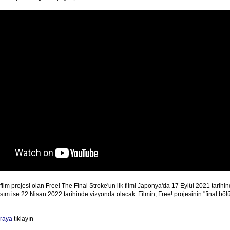
 film projesi olan Free! The Final Stroke'un ilk filmi Japonya'da 17 Eylül 2021 tarih
 kısım ise 22 Nisan 2022 tarihinde vizyonda olacak. Filmin, Free! projesinin "final bö
raya
tıklayın