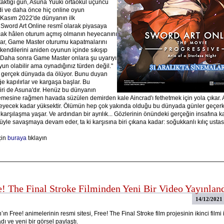
 taktığı gün, Asuna Yuuki ortaokul üçüncü
ydi ve daha önce hiç online oyun
 Kasım 2022'de dünyanın ilk
ord Art Online resmî olarak piyasaya
cak hâlen oturum açmış olmanın heyecanını
lar, Game Master oturumu kapatmalarını
kendilerini aniden oyunun içinde sıkışıp
. Daha sonra Game Master onlara şu uyarıyı
yun olabilir ama oynadığınız türden değil."
 gerçek dünyada da ölüyor. Bunu duyan
e kapılırlar ve kargaşa başlar. Bu
ri de Asuna'dır. Henüz bu dünyanın
memesine rağmen havada süzülen demirden kale Aincrad'ı fethetmek için yola çıkar. 
meyecek kadar yüksektir. Ölümün hep çok yakında olduğu bu dünyada günler geçerk
 karşılaşma yaşar. Ve ardından bir ayrılık... Gözlerinin önündeki gerçeğin insafına k
le savaşmaya devam eder, ta ki karşısına biri çıkana kadar: soğukkanlı kılıç ustası 
çin
buraya
tıklayın
e! The Final Stroke Filminden Yeni Bir Video Yayınlan
14/12/2021
ın Free! animelerinin resmi sitesi, Free! The Final Stroke film projesinin ikinci filmi i
ı ve yeni bir görsel paylaştı.