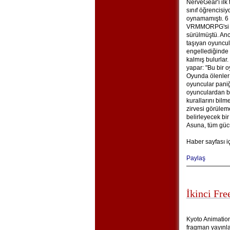
NerveGear'ı ilk
sınıf öğrencisi
oynamamıştı. 6
VRMMORPG'si Sw
sürülmüştü. An
taşıyan oyuncu
engellediğinde 
kalmış bulurlar
yapar: "Bu bir o
Oyunda ölenler
oyuncular paniğ
oyunculardan bi
kurallarını bil
zirvesi görüle
belirleyecek bir
Asuna, tüm gücüy
Haber sayfası i
Paylaş
İkinci Fre
Kyoto Animation’
fragman yayınlad