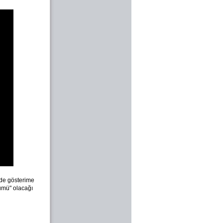
inde gösterime
lümü" olacağı