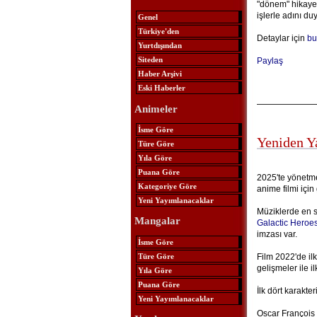
"dönem" hikayes
işlerle adını d
Genel
Türkiye'den
Detaylar için
bu
Yurtdışından
Siteden
Paylaş
Haber Arşivi
Eski Haberler
Animeler
İsme Göre
Yeniden Y
Türe Göre
Yıla Göre
Puana Göre
2025'te yönetme
Kategoriye Göre
anime filmi için
Yeni Yayımlanacaklar
Müziklerde en 
Mangalar
Galactic Heroe
imzası var.
İsme Göre
Türe Göre
Film 2022'de ilk
gelişmeler ile il
Yıla Göre
Puana Göre
İlk dört karakte
Yeni Yayımlanacaklar
Oscar François 