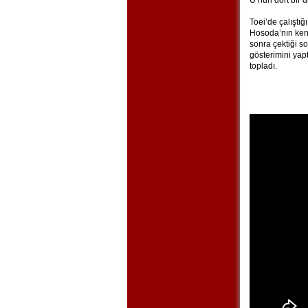
U’nun dört bir 
Toei’de çalıştı
Hosoda’nın ken
sonra çektiği so
gösterimini yap
topladı.