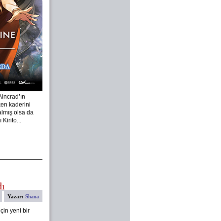
Aincrad’ın
en kaderini
almış olsa da
Kirito...
dı
Yazar:
Shana
çin yeni bir