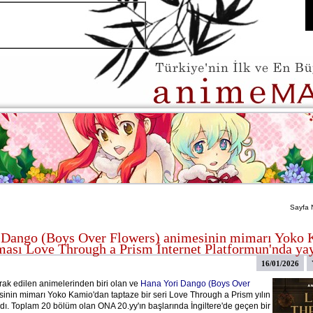
Sayfa 
 Dango (Boys Over Flowers) animesinin mimarı Yoko 
ması Love Through a Prism İnternet Platformun'nda ya
16/01/2026
ak edilen animelerinden biri olan ve
Hana Yori Dango (Boys Over
inin mimarı Yoko Kamio'dan taptaze bir seri Love Through a Prism yılın
adı. Toplam 20 bölüm olan ONA 20.yy'ın başlarında İngiltere'de geçen bir