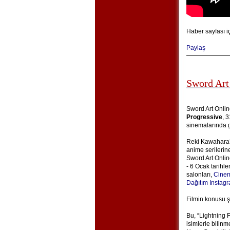
Haber sayfası i
Paylaş
Sword Art
Sword Art Onlin
Progressive
, 
sinemalarında g
Reki Kawahara’n
anime serilerin
Sword Art Onlin
- 6 Ocak tarihle
salonları,
Cinem
Dağıtım Instag
Filmin konusu ş
Bu, “Lightning 
isimlerle bilin