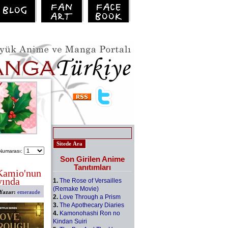
Numarası:
Son Girilen Anime
Tanıtımları
Kamio'nun
yında
1.
The Rose of Versailles
(Remake Movie)
Yazar:
emeraude
2.
Love Through a Prism
3.
The Apothecary Diaries
4.
Kamonohashi Ron no
Kindan Suiri