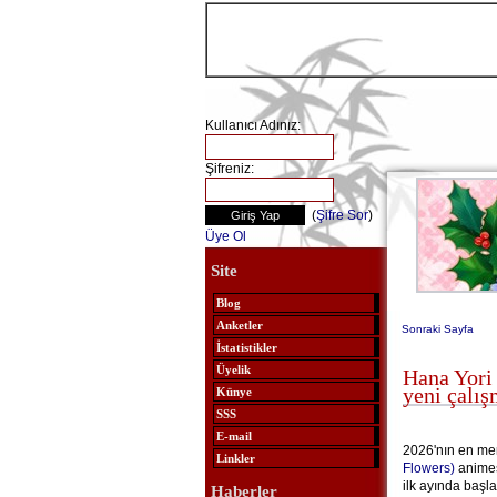
Kullanıcı Adınız:
Şifreniz:
(
Şifre Sor
)
Üye Ol
Site
Blog
Anketler
Sonraki Sayfa
İstatistikler
Üyelik
Hana Yori
yeni çalış
Künye
SSS
E-mail
2026'nın en mer
Linkler
Flowers)
animes
ilk ayında başl
Haberler