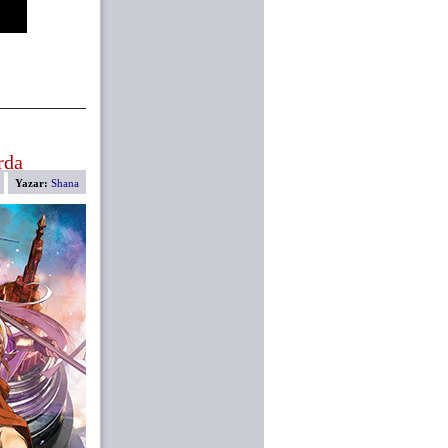
rda
Yazar:
Shana