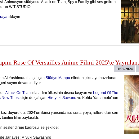
i. Animasyon stüdyosu, Attack on Titan, Spy x Family gibi ses getiren
uyuran WIT STUDIO.
raya
tıklayın
apım Rose Of Versailles Anime Filmi 2025'te Yayınlan
10/09/2024
n Ai Yoshimura ile çalışan
Stüdyo Mappa
elinden çıkmaya hazırlanan
 geri sayım devam ediyor.
son
Attack On Titan
'ınla adını ülkesinin dışına taşıyan ve
Legend Of The
s New Thesis
için de çalışan
Hiroyuki Sawano
ve Kohta Yamamoto'nun
 kez duyuruldu. 2024'un ikinci yarısında ise senaryoya, rollere dair son
k tanıtım filmi paylaşıldı.
rin seslendirme kadrosu ise şekilde:
de Jarjayes: Miyuki Sawashiro