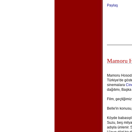
Paylaş
Mamoru Ho
Mamoru Hosoda'
Türkiye'de göste
sinemalara
Cin
dağıtımı, Başka
Film, geçtiğimiz
Belle'in konusu,
Köyde babasıyla
Suzu, beş milya
adıyla ünlenir. S