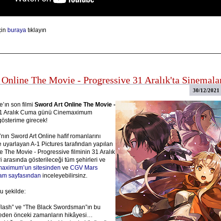
çin
buraya
tıklayın
 Online The Movie - Progressive 31 Aralık'ta Sinemala
30/12/2021
e’ın son filmi
Sword Art Online The Movie -
31 Aralık Cuma günü Cinemaximum
österime girecek!
ın Sword Art Online hafif romanlarını
e uyarlayan A-1 Pictures tarafından yapılan
e The Movie - Progressive filminin 31 Aralık
ri arasında gösterileceği tüm şehirleri ve
aximum’un sitesinden
ve
CGV Mars
ram sayfasından
inceleyebilirsinz.
u şekilde:
Flash” ve “The Black Swordsman”ın bu
meden önceki zamanların hikâyesi…