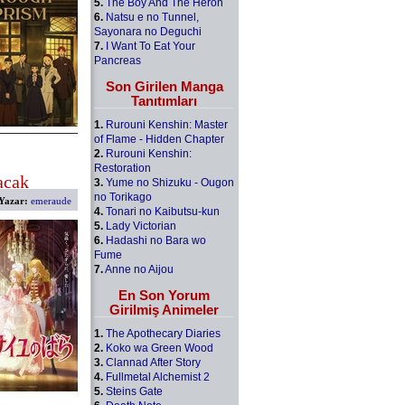
5.
The Boy And The Heron
6.
Natsu e no Tunnel,
Sayonara no Deguchi
7.
I Want To Eat Your
Pancreas
Son Girilen Manga
Tanıtımları
1.
Rurouni Kenshin: Master
of Flame - Hidden Chapter
2.
Rurouni Kenshin:
Restoration
acak
3.
Yume no Shizuku - Ougon
no Torikago
Yazar:
emeraude
4.
Tonari no Kaibutsu-kun
5.
Lady Victorian
6.
Hadashi no Bara wo
Fume
7.
Anne no Aijou
En Son Yorum
Girilmiş Animeler
1.
The Apothecary Diaries
2.
Koko wa Green Wood
3.
Clannad After Story
4.
Fullmetal Alchemist 2
5.
Steins Gate