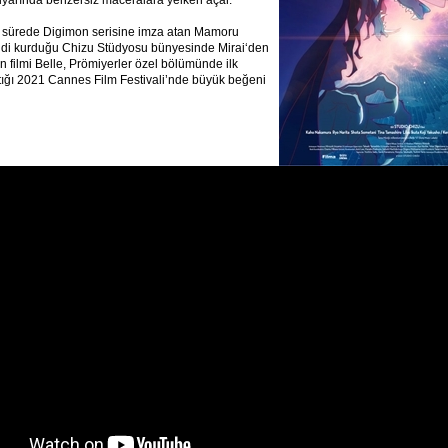
diyarında benzersiz maceralara yelken açar.
ğı sürede Digimon serisine imza atan Mamoru
di kurduğu Chizu Stüdyosu bünyesinde Mirai‘den
n filmi Belle, Prömiyerler özel bölümünde ilk
tığı 2021 Cannes Film Festivali’nde büyük beğeni