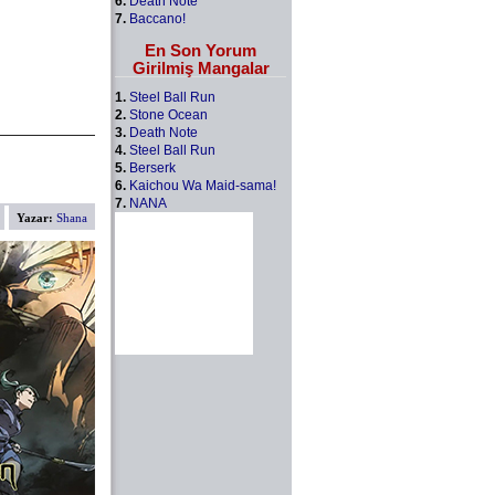
6.
Death Note
7.
Baccano!
En Son Yorum
Girilmiş Mangalar
1.
Steel Ball Run
2.
Stone Ocean
3.
Death Note
4.
Steel Ball Run
5.
Berserk
6.
Kaichou Wa Maid-sama!
7.
NANA
Yazar:
Shana