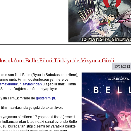
soda'nın Belle Filmi Türkiye'de Vizyona Girdi
13/01/2022
nın son filmi Belle (Ryuu to Sobakasu no Hime),
rime girdi. Filmin gösterileceği şehirlere ve
emaximum'un sayfasından
ulaşabilirsiniz. Filmin
 Sinema Dağıtım tarafından yapılıyor.
 yılın FilmEkimi'nde de
gösterilmişti
.
 filmin sayfasında şu şekilde aktartılıyor:
 yaşamını sürdüren 17 yaşındaki lise öğrencisi
r kullanıcısı olan U adındaki sanal evrende Belle
uzu, burada tanıştığı gizemli bir yaratıkla birlikte