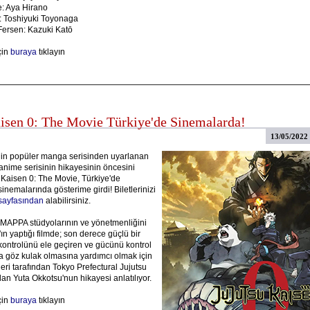
e: Aya Hirano
: Toshiyuki Toyonaga
Fersen: Kazuki Katō
çin
buraya
tıklayın
aisen 0: The Movie Türkiye'de Sinemalarda!
13/05/2022
in popüler manga serisinden uyarlanan
anime serisinin hikayesinin öncesini
 Kaisen 0: The Movie, Türkiye'de
emalarında gösterime girdi! Biletlerinizi
ayfasından
alabilirsiniz.
APPA stüdyolarının ve yönetmenliğini
n yaptığı filmde; son derece güçlü bir
kontrolünü ele geçiren ve gücünü kontrol
 göz kulak olmasına yardımcı olmak için
eri tarafından Tokyo Prefectural Jujutsu
an Yuta Okkotsu'nun hikayesi anlatılıyor.
çin
buraya
tıklayın