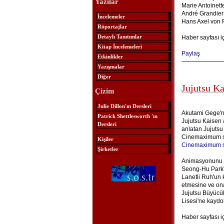
Yazılar
Marie Antoinett
André Grandier
İncelemeler
Hans Axel von 
Röportajlar
Detaylı Tanıtımlar
Haber sayfası i
Kitap İncelemeleri
Paylaş
Etkinlikler
Yazışmalar
Diğer
Jujutsu K
Çizim
Julie Dillon'ın Dersleri
Akutami Gege'n
Patrick Shettlesworth 'ın
Jujutsu Kaisen 
Dersleri
anlatan Jujutsu
Cinemaximum sin
Kişiler
Cinemaximum s
Şirketler
Animasyonunu M
Seong-Hu Park'ı
Lanetli Ruh'un 
etmesine ve ona
Jujutsu Büyücül
Lisesi'ne kaydol
Haber sayfası i