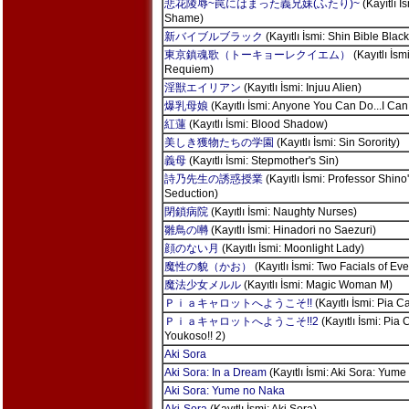
悲花陵辱~罠にはまった義兄妹(ふたり)~
(Kayıtlı İs
Shame)
新バイブルブラック
(Kayıtlı İsmi: Shin Bible Black
東京鎮魂歌（トーキョーレクイエム）
(Kayıtlı İsm
Requiem)
淫獣エイリアン
(Kayıtlı İsmi: Injuu Alien)
爆乳母娘
(Kayıtlı İsmi: Anyone You Can Do...I Can
紅蓮
(Kayıtlı İsmi: Blood Shadow)
美しき獲物たちの学園
(Kayıtlı İsmi: Sin Sorority)
義母
(Kayıtlı İsmi: Stepmother's Sin)
詩乃先生の誘惑授業
(Kayıtlı İsmi: Professor Shino
Seduction)
閉鎖病院
(Kayıtlı İsmi: Naughty Nurses)
雛鳥の囀
(Kayıtlı İsmi: Hinadori no Saezuri)
顔のない月
(Kayıtlı İsmi: Moonlight Lady)
魔性の貌（かお）
(Kayıtlı İsmi: Two Facials of Eve
魔法少女メルル
(Kayıtlı İsmi: Magic Woman M)
Ｐｉａキャロットへようこそ!!
(Kayıtlı İsmi: Pia C
Ｐｉａキャロットへようこそ!!2
(Kayıtlı İsmi: Pia 
Youkoso!! 2)
Aki Sora
Aki Sora: In a Dream
(Kayıtlı İsmi: Aki Sora: Yum
Aki Sora: Yume no Naka