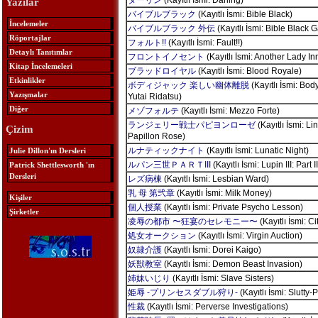
ダーリン
(Kayıtlı İsmi: Darling)
Yazılar
バイブルブラック
(Kayıtlı İsmi: Bible Black)
İncelemeler
バイブルブラック 外伝
(Kayıtlı İsmi: Bible Black 
Röportajlar
フォルト!!
(Kayıtlı İsmi: Fault!!)
Detaylı Tanıtımlar
フロントイノセント
(Kayıtlı İsmi: Another Lady In
Kitap İncelemeleri
ブラッドロイヤル
(Kayıtlı İsmi: Blood Royale)
Etkinlikler
ボディジャック 楽しい幽体離脱
(Kayıtlı İsmi: Bod
Yazışmalar
Yutai Ridatsu)
Diğer
メゾフォルテ
(Kayıtlı İsmi: Mezzo Forte)
ランジェリー戦士パピヨンローゼ
(Kayıtlı İsmi: L
Çizim
Papillon Rose)
ルナティックナイト
(Kayıtlı İsmi: Lunatic Night)
Julie Dillon'ın Dersleri
ルパン三世ＰＡＲＴIII
(Kayıtlı İsmi: Lupin III: Part II
Patrick Shettlesworth 'ın
Dersleri
レズ病棟
(Kayıtlı İsmi: Lesbian Ward)
乳 母 第弐章
(Kayıtlı İsmi: Milk Money)
Kişiler
個人授業
(Kayıtlı İsmi: Private Psycho Lesson)
Şirketler
凌辱の都市 〜狂宴のセレモニー〜
(Kayıtlı İsmi: Ci
処女オークション
(Kayıtlı İsmi: Virgin Auction)
奴隷介護
(Kayıtlı İsmi: Dorei Kaigo)
妖獣教室
(Kayıtlı İsmi: Demon Beast Invasion)
姉妹いじり
(Kayıtlı İsmi: Slave Sisters)
姫辱 -プリンセスダブル狩り-
(Kayıtlı İsmi: Slutty-
性裁
(Kayıtlı İsmi: Perverse Investigations)