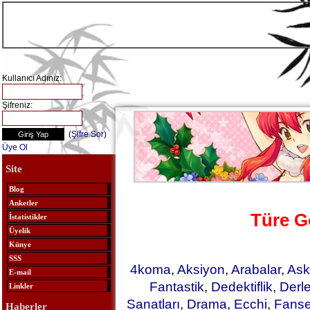
Kullanıcı Adınız:
Şifreniz:
(
Şifre Sor
)
Üye Ol
Site
Blog
Anketler
Türe G
İstatistikler
Üyelik
Künye
SSS
4koma
,
Aksiyon
,
Arabalar
,
Ask
E-mail
Fantastik
,
Dedektiflik
,
Derl
Linkler
Sanatları
,
Drama
,
Ecchi
,
Fanse
Haberler