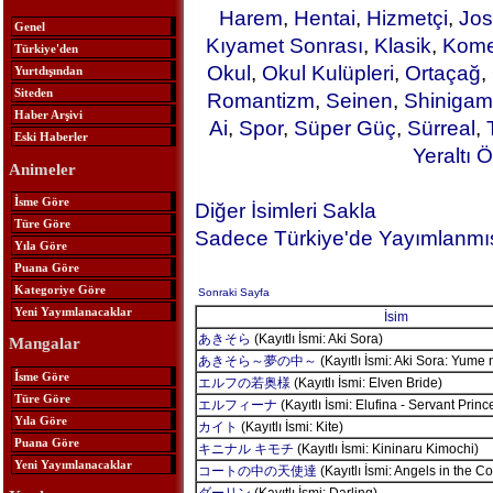
Harem
,
Hentai
,
Hizmetçi
,
Jos
Genel
Kıyamet Sonrası
,
Klasik
,
Kome
Türkiye'den
Okul
,
Okul Kulüpleri
,
Ortaçağ
,
Yurtdışından
Siteden
Romantizm
,
Seinen
,
Shinigam
Haber Arşivi
Ai
,
Spor
,
Süper Güç
,
Sürreal
,
Eski Haberler
Yeraltı Ö
Animeler
İsme Göre
Diğer İsimleri Sakla
Türe Göre
Sadece Türkiye'de Yayımlanmış
Yıla Göre
Puana Göre
Kategoriye Göre
Sonraki Sayfa
Yeni Yayımlanacaklar
İsim
あきそら
(Kayıtlı İsmi: Aki Sora)
Mangalar
あきそら～夢の中～
(Kayıtlı İsmi: Aki Sora: Yume
İsme Göre
エルフの若奥様
(Kayıtlı İsmi: Elven Bride)
Türe Göre
エルフィーナ
(Kayıtlı İsmi: Elufina - Servant Princ
Yıla Göre
カイト
(Kayıtlı İsmi: Kite)
Puana Göre
キニナル キモチ
(Kayıtlı İsmi: Kininaru Kimochi)
Yeni Yayımlanacaklar
コートの中の天使達
(Kayıtlı İsmi: Angels in the Co