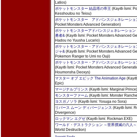
Latios)
ポケットモンスター 結晶塔の帝王
(Kayıtlı İsmi: P
Kesshoutou no Teiou)
ポケットモンスター アドバンスジェネレーショ
Pocket Monsters Advanced Generation)
ポケットモンスターアドバンスジェネレーション
勇者&
(Kayıtlı İsmi: Pocket Monsters Advanced G
Hadou no Yuusha Lucario)
ポケットモンスター・アドバンスジェネレーショ
ジャ&
(Kayıtlı İsmi: Pocket Monsters Advanced Ge
Pokemon Ranger to Umi no Ouji)
ポケットモンスター・アドバンスジェネレーショ
(Kayıtlı İsmi: Pocket Monsters Advanced Generat
Houmonsha Deoxys)
マスター オブ エピック The Animation Age
(Kayıtl
Epic)
マージナルプリンス
(Kayıtlı İsmi: Marginal Prince
モンスターファーム
(Kayıtlı İsmi: Monster Ranche
ヨスガノソラ
(Kayıtlı İsmi: Yosuga no Sora)
リバース ムーン ディバージェンス
(Kayıtlı İsmi: 
Divergence)
ロックマン エグゼ
(Kayıtlı İsmi: Rockman.EXE)
ワールド・デストラクション ～世界撲滅の六人～
World Destruction)
Sonraki Sayfa