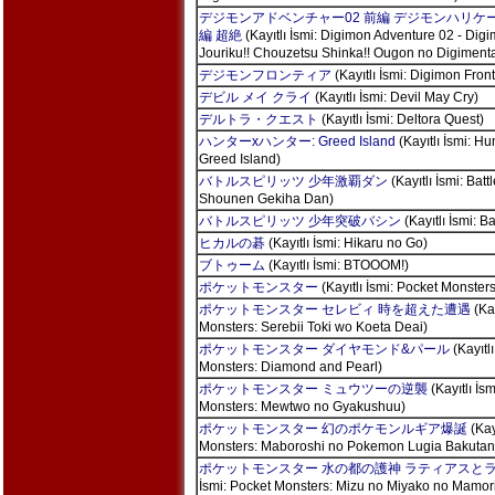
デジモンアドベンチャー02 前編 デジモンハリケー
編 超絶
(Kayıtlı İsmi: Digimon Adventure 02 - Dig
Jouriku!! Chouzetsu Shinka!! Ougon no Digimenta
デジモンフロンティア
(Kayıtlı İsmi: Digimon Front
デビル メイ クライ
(Kayıtlı İsmi: Devil May Cry)
デルトラ・クエスト
(Kayıtlı İsmi: Deltora Quest)
ハンターxハンター: Greed Island
(Kayıtlı İsmi: Hu
Greed Island)
バトルスピリッツ 少年激覇ダン
(Kayıtlı İsmi: Battl
Shounen Gekiha Dan)
バトルスピリッツ 少年突破バシン
(Kayıtlı İsmi: Ba
ヒカルの碁
(Kayıtlı İsmi: Hikaru no Go)
ブトゥーム
(Kayıtlı İsmi: BTOOOM!)
ポケットモンスター
(Kayıtlı İsmi: Pocket Monsters
ポケットモンスター セレビィ 時を超えた遭遇
(Kay
Monsters: Serebii Toki wo Koeta Deai)
ポケットモンスター ダイヤモンド&パール
(Kayıtlı
Monsters: Diamond and Pearl)
ポケットモンスター ミュウツーの逆襲
(Kayıtlı İs
Monsters: Mewtwo no Gyakushuu)
ポケットモンスター 幻のポケモンルギア爆誕
(Kay
Monsters: Maboroshi no Pokemon Lugia Bakutan
ポケットモンスター 水の都の護神 ラティアスと
İsmi: Pocket Monsters: Mizu no Miyako no Mamori