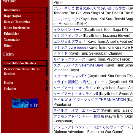
Yazılar
Pai II)
アルトネリコ 世界の終わりで詩い続ける少女
(Kayı
İncelemeler
Tonelico: The Girl Who Sings At The End Of The 
Röportajlar
アンジェリーク
(Kayıtlı İsmi: Koi Suru Tenshi An
Detaylı Tanıtımlar
no Mezameru Toki ~)
Kitap İncelemeleri
イクシオン サーガ
(Kayıtlı İsmi: Ixion Saga DT)
Etkinlikler
イナズマイレブン
(Kayıtlı İsmi: Inazuma Eleven)
Yazışmalar
エンジェルズフェザ
(Kayıtlı İsmi: Angel`s Feather
Diğer
キミキス pure rouge
(Kayıtlı İsmi: KimiKiss Pure
クラナド
(Kayıtlı İsmi: Gekijouban Clannad)
Çizim
サイキックフォース
(Kayıtlı İsmi: Psychic Force)
Julie Dillon'ın Dersleri
スクールデイズ Valentine Days
(Kayıtlı İsmi: Sch
Patrick Shettlesworth 'ın
Valentine Days)
Dersleri
スターオーシャンEX
(Kayıtlı İsmi: Star Ocean EX)
スライム冒険記 ～海だ，イエー～
(Kayıtlı İsmi: S
Kişiler
ソードアート・オンライン
(Kayıtlı İsmi: Sword Art
Şirketler
ソードアート・オンラインII
(Kayıtlı İsmi: Sword Ar
テイルズ オブ ファンタジア THE ANIMATION
(Kay
Phantasia)
テイルズ オブ エターニア
(Kayıtlı İsmi: Tales o
デジモンアドベンチャー 劇場版
(Kayıtlı İsmi: Dig
Gekijouban)
デジモンアドベンチャー / ぼくらのウォーゲーム
(
Digimon Adventure - Bokura no War Game)