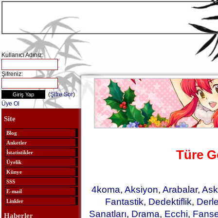
Kullanıcı Adınız:
Şifreniz:
(
Şifre Sor
)
Üye Ol
Site
Blog
Anketler
Türe G
İstatistikler
Üyelik
Künye
SSS
4koma
,
Aksiyon
,
Arabalar
,
Ask
E-mail
Fantastik
,
Dedektiflik
,
Derl
Linkler
Sanatları
,
Drama
,
Ecchi
,
Fanse
Haberler