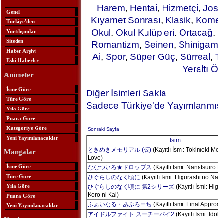
Harem
,
Hentai
,
Hizmetçi
,
Jos
Genel
Kıyamet Sonrası
,
Klasik
,
Kome
Türkiye'den
Okul
,
Okul Kulüpleri
,
Ortaçağ
,
Yurtdışından
Siteden
Romantizm
,
Seinen
,
Shinigam
Haber Arşivi
Ai
,
Spor
,
Süper Güç
,
Sürreal
,
Eski Haberler
Yeraltı Ö
Animeler
İsme Göre
Diğer İsimleri Sakla
Türe Göre
Sadece Türkiye'de Yayımlanmış
Yıla Göre
Puana Göre
Kategoriye Göre
Sonraki Sayfa
Yeni Yayımlanacaklar
İsim
ときめきメモリアル (仮)
(Kayıtlı İsmi: Tokimeki M
Mangalar
Love)
İsme Göre
ななついろ★ドロップス
(Kayıtlı İsmi: Nanatsuiro
Türe Göre
ひぐらしのなく頃に
(Kayıtlı İsmi: Higurashi no Na
Yıla Göre
ひぐらしのなく頃に 第2シリーズ
(Kayıtlı İsmi: H
Koro ni Kai)
Puana Göre
ふぁいなる・あぷろーち
(Kayıtlı İsmi: Final Appro
Yeni Yayımlanacaklar
アイドルファイト スーチーパイ2
(Kayıtlı İsmi: Id