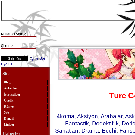
Kullanıcı Adınız:
Şifreniz:
(
Şifre Sor
)
Üye Ol
Site
Blog
Anketler
Türe G
İstatistikler
Üyelik
Künye
SSS
4koma
,
Aksiyon
,
Arabalar
,
Ask
E-mail
Fantastik
,
Dedektiflik
,
Derl
Linkler
Sanatları
,
Drama
,
Ecchi
,
Fanse
Haberler