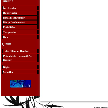
Yazılar
İncelemeler
Röportajlar
Detaylı Tanıtımlar
Kitap İncelemeleri
Etkinlikler
Yazışmalar
Diğer
Çizim
Julie Dillon'ın Dersleri
Patrick Shettlesworth 'ın
Dersleri
Kişiler
Şirketler