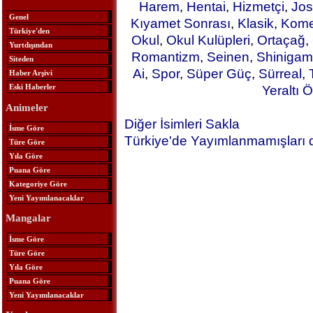
Harem
,
Hentai
,
Hizmetçi
,
Jos
Genel
Kıyamet Sonrası
,
Klasik
,
Kome
Türkiye'den
Okul
,
Okul Kulüpleri
,
Ortaçağ
,
Yurtdışından
Romantizm
,
Seinen
,
Shinigam
Siteden
Ai
,
Spor
,
Süper Güç
,
Sürreal
,
Haber Arşivi
Eski Haberler
Yeraltı Ö
Animeler
Diğer İsimleri Sakla
İsme Göre
Türkiye'de Yayımlanmamışları 
Türe Göre
Yıla Göre
Puana Göre
Kategoriye Göre
Yeni Yayımlanacaklar
Mangalar
İsme Göre
Türe Göre
Yıla Göre
Puana Göre
Yeni Yayımlanacaklar