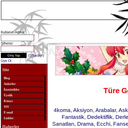
Kullanıcı Adınız:
Şifreniz:
(
Şifre Sor
)
Üye Ol
Site
Blog
Anketler
Türe G
İstatistikler
Üyelik
Künye
SSS
4koma
,
Aksiyon
,
Arabalar
,
Ask
E-mail
Fantastik
,
Dedektiflik
,
Derl
Linkler
Sanatları
,
Drama
,
Ecchi
,
Fanse
Haberler