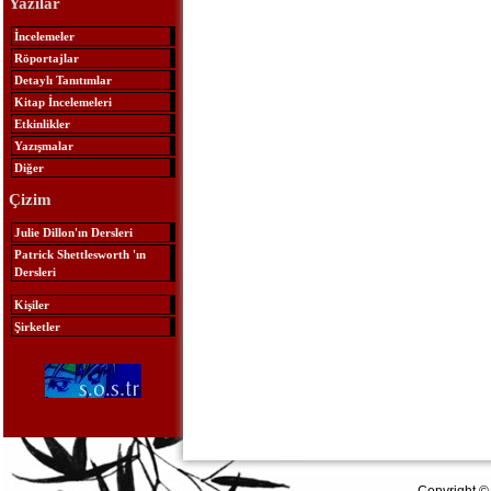
Yazılar
İncelemeler
Röportajlar
Detaylı Tanıtımlar
Kitap İncelemeleri
Etkinlikler
Yazışmalar
Diğer
Çizim
Julie Dillon'ın Dersleri
Patrick Shettlesworth 'ın
Dersleri
Kişiler
Şirketler