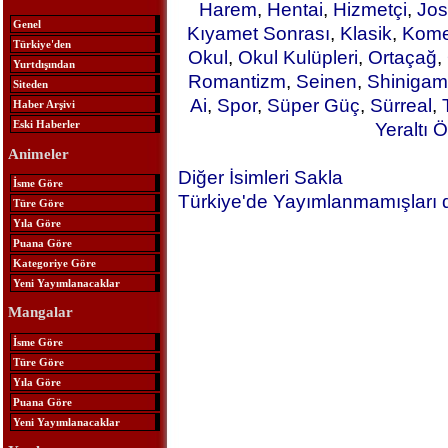
Harem
,
Hentai
,
Hizmetçi
,
Jos
Genel
Kıyamet Sonrası
,
Klasik
,
Kome
Türkiye'den
Okul
,
Okul Kulüpleri
,
Ortaçağ
,
Yurtdışından
Romantizm
,
Seinen
,
Shinigam
Siteden
Ai
,
Spor
,
Süper Güç
,
Sürreal
,
Haber Arşivi
Eski Haberler
Yeraltı Ö
Animeler
Diğer İsimleri Sakla
İsme Göre
Türkiye'de Yayımlanmamışları 
Türe Göre
Yıla Göre
Puana Göre
Kategoriye Göre
Yeni Yayımlanacaklar
Mangalar
İsme Göre
Türe Göre
Yıla Göre
Puana Göre
Yeni Yayımlanacaklar