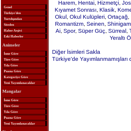
Harem
,
Hentai
,
Hizmetçi
,
Jos
Genel
Kıyamet Sonrası
,
Klasik
,
Kome
Türkiye'den
Okul
,
Okul Kulüpleri
,
Ortaçağ
,
Yurtdışından
Romantizm
,
Seinen
,
Shinigam
Siteden
Ai
,
Spor
,
Süper Güç
,
Sürreal
,
Haber Arşivi
Eski Haberler
Yeraltı Ö
Animeler
Diğer İsimleri Sakla
İsme Göre
Türkiye'de Yayımlanmamışları 
Türe Göre
Yıla Göre
Puana Göre
Kategoriye Göre
Yeni Yayımlanacaklar
Mangalar
İsme Göre
Türe Göre
Yıla Göre
Puana Göre
Yeni Yayımlanacaklar