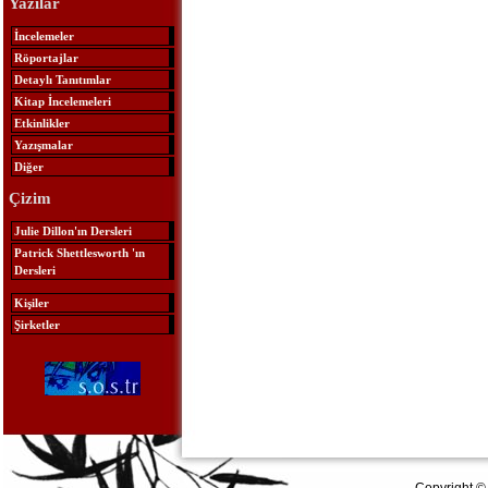
Yazılar
İncelemeler
Röportajlar
Detaylı Tanıtımlar
Kitap İncelemeleri
Etkinlikler
Yazışmalar
Diğer
Çizim
Julie Dillon'ın Dersleri
Patrick Shettlesworth 'ın
Dersleri
Kişiler
Şirketler