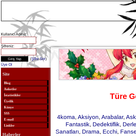
Kullanıcı Adınız:
Şifreniz:
(
Şifre Sor
)
Üye Ol
Site
Blog
Anketler
Türe G
İstatistikler
Üyelik
Künye
SSS
4koma
,
Aksiyon
,
Arabalar
,
Ask
E-mail
Fantastik
,
Dedektiflik
,
Derl
Linkler
Sanatları
,
Drama
,
Ecchi
,
Fanse
Haberler