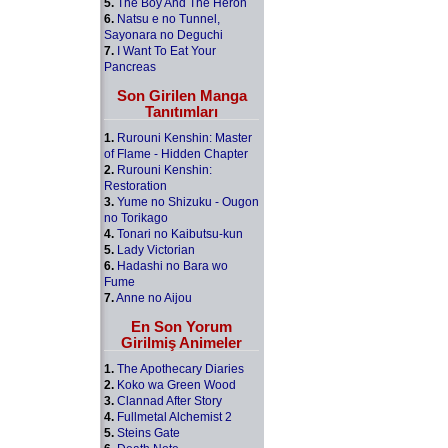
5.
The Boy And The Heron
6.
Natsu e no Tunnel,
Sayonara no Deguchi
7.
I Want To Eat Your
Pancreas
Son Girilen Manga
Tanıtımları
1.
Rurouni Kenshin: Master
of Flame - Hidden Chapter
2.
Rurouni Kenshin:
Restoration
3.
Yume no Shizuku - Ougon
no Torikago
4.
Tonari no Kaibutsu-kun
5.
Lady Victorian
6.
Hadashi no Bara wo
Fume
7.
Anne no Aijou
En Son Yorum
Girilmiş Animeler
1.
The Apothecary Diaries
2.
Koko wa Green Wood
3.
Clannad After Story
4.
Fullmetal Alchemist 2
5.
Steins Gate