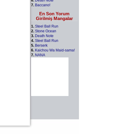
6.
Death Note
7.
Baccano!
En Son Yorum
Girilmiş Mangalar
1.
Steel Ball Run
2.
Stone Ocean
3.
Death Note
4.
Steel Ball Run
5.
Berserk
6.
Kaichou Wa Maid-sama!
7.
NANA