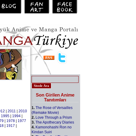
Son Girilen Anime
Tanıtımları
1.
The Rose of Versailles
012
|
2011
|
2010
(Remake Movie)
|
1995
|
1994
|
2.
Love Through a Prism
79
|
1978
|
1977
3.
The Apothecary Diaries
18
|
1917
|
4.
Kamonohashi Ron no
Kindan Suiri