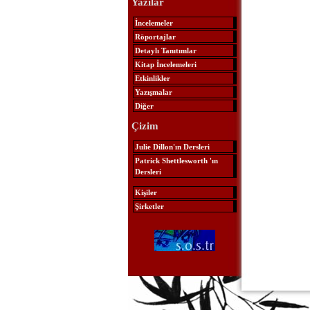
Yazılar
İncelemeler
Röportajlar
Detaylı Tanıtımlar
Kitap İncelemeleri
Etkinlikler
Yazışmalar
Diğer
Çizim
Julie Dillon'ın Dersleri
Patrick Shettlesworth 'ın
Dersleri
Kişiler
Şirketler