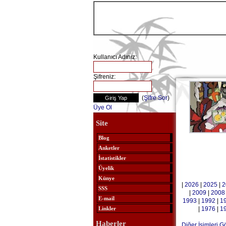
Kullanıcı Adınız:
Şifreniz:
(
Şifre Sor
)
Üye Ol
Site
Blog
Anketler
İstatistikler
Üyelik
Künye
|
2026
|
2025
|
2
SSS
|
2009
|
2008
E-mail
1993
|
1992
|
1
|
1976
|
1
Linkler
Haberler
Diğer İsimleri G