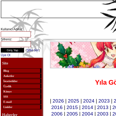
Kullanıcı Adınız:
Şifreniz:
(
Şifre Sor
)
Üye Ol
Site
Blog
Anketler
Yıla G
İstatistikler
Üyelik
Künye
SSS
|
2026
|
2025
|
2024
|
2023
|
E-mail
2016
|
2015
|
2014
|
2013
|
2
Linkler
2006
|
2005
|
2004
|
2003
|
2
Haberler