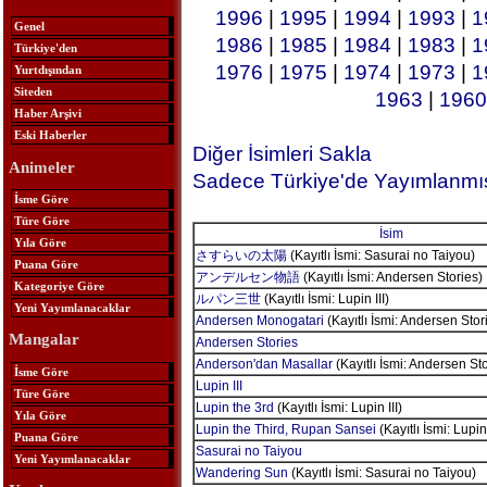
1996
|
1995
|
1994
|
1993
|
1
Genel
1986
|
1985
|
1984
|
1983
|
1
Türkiye'den
1976
|
1975
|
1974
|
1973
|
1
Yurtdışından
Siteden
1963
|
1960
Haber Arşivi
Eski Haberler
Diğer İsimleri Sakla
Animeler
Sadece Türkiye'de Yayımlanmış
İsme Göre
Türe Göre
İsim
Yıla Göre
さすらいの太陽
(Kayıtlı İsmi: Sasurai no Taiyou)
Puana Göre
アンデルセン物語
(Kayıtlı İsmi: Andersen Stories)
Kategoriye Göre
ルパン三世
(Kayıtlı İsmi: Lupin III)
Yeni Yayımlanacaklar
Andersen Monogatari
(Kayıtlı İsmi: Andersen Stor
Mangalar
Andersen Stories
Anderson'dan Masallar
(Kayıtlı İsmi: Andersen Sto
İsme Göre
Lupin III
Türe Göre
Lupin the 3rd
(Kayıtlı İsmi: Lupin III)
Yıla Göre
Lupin the Third, Rupan Sansei
(Kayıtlı İsmi: Lupin 
Puana Göre
Sasurai no Taiyou
Yeni Yayımlanacaklar
Wandering Sun
(Kayıtlı İsmi: Sasurai no Taiyou)