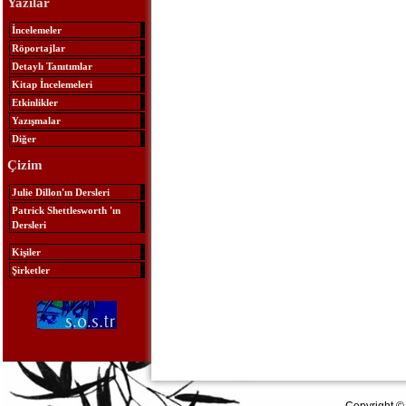
Yazılar
İncelemeler
Röportajlar
Detaylı Tanıtımlar
Kitap İncelemeleri
Etkinlikler
Yazışmalar
Diğer
Çizim
Julie Dillon'ın Dersleri
Patrick Shettlesworth 'ın
Dersleri
Kişiler
Şirketler