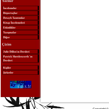
Yazılar
İncelemeler
Röportajlar
Detaylı Tanıtımlar
Kitap İncelemeleri
Etkinlikler
Yazışmalar
Diğer
Çizim
Julie Dillon'ın Dersleri
Patrick Shettlesworth 'ın
Dersleri
Kişiler
Şirketler