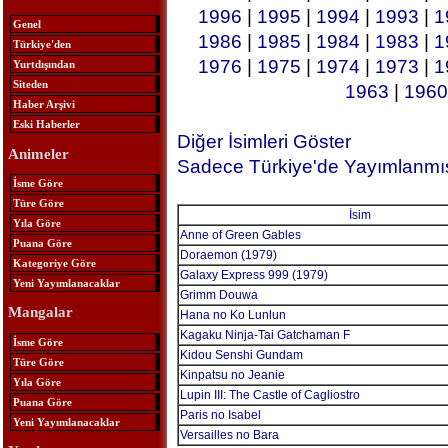
1996
|
1995
|
1994
|
1993
|
1
Genel
1986
|
1985
|
1984
|
1983
|
1
Türkiye'den
1976
|
1975
|
1974
|
1973
|
1
Yurtdışından
Siteden
1963
|
1960
Haber Arşivi
Eski Haberler
Diğer İsimleri Göster
Animeler
Sadece Türkiye'de Yayımlanmış
İsme Göre
Türe Göre
İsim
Yıla Göre
Anne of Green Gables
Puana Göre
Doraemon (1979)
Kategoriye Göre
Galaxy Express 999 (1979)
Yeni Yayımlanacaklar
Grimm Douwa
Mangalar
Hana no Ko Lunlun
Kagaku Ninja-Tai Gatchaman F
İsme Göre
Kidou Senshi Gundam
Türe Göre
Kinpatsu no Jeanie
Yıla Göre
Lupin III: The Castle of Cagliostro
Puana Göre
Paris no Isabel
Yeni Yayımlanacaklar
Versailles no Bara