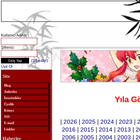
Kullanıcı Adınız:
Şifreniz:
(
Şifre Sor
)
Üye Ol
Site
Blog
Anketler
Yıla G
İstatistikler
Üyelik
Künye
SSS
|
2026
|
2025
|
2024
|
2023
|
E-mail
2016
|
2015
|
2014
|
2013
|
2
Linkler
2006
|
2005
|
2004
|
2003
|
2
Haberler