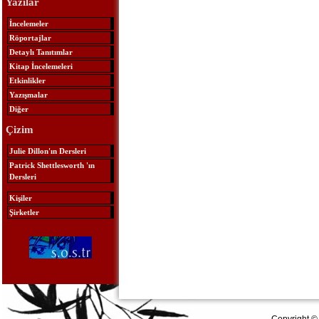
Yazılar
İncelemeler
Röportajlar
Detaylı Tanıtımlar
Kitap İncelemeleri
Etkinlikler
Yazışmalar
Diğer
Çizim
Julie Dillon'ın Dersleri
Patrick Shettlesworth 'ın
Dersleri
Kişiler
Şirketler