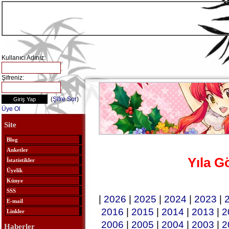
Kullanıcı Adınız:
Şifreniz:
(
Şifre Sor
)
Üye Ol
Site
Blog
Anketler
Yıla G
İstatistikler
Üyelik
Künye
SSS
|
2026
|
2025
|
2024
|
2023
|
E-mail
2016
|
2015
|
2014
|
2013
|
2
Linkler
2006
|
2005
|
2004
|
2003
|
2
Haberler