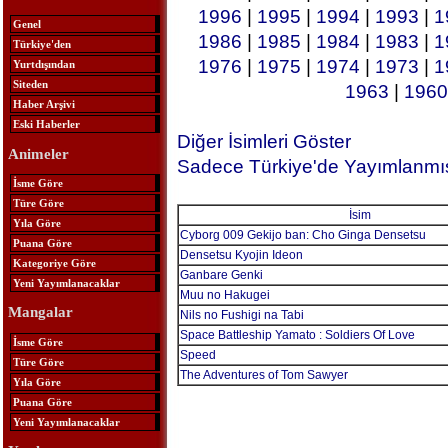
1996
|
1995
|
1994
|
1993
|
1
Genel
1986
|
1985
|
1984
|
1983
|
1
Türkiye'den
1976
|
1975
|
1974
|
1973
|
1
Yurtdışından
Siteden
1963
|
1960
Haber Arşivi
Eski Haberler
Diğer İsimleri Göster
Animeler
Sadece Türkiye'de Yayımlanmış
İsme Göre
Türe Göre
İsim
Yıla Göre
Cyborg 009 Gekijo ban: Cho Ginga Densetsu
Puana Göre
Densetsu Kyojin Ideon
Kategoriye Göre
Ganbare Genki
Yeni Yayımlanacaklar
Muu no Hakugei
Mangalar
Nils no Fushigi na Tabi
Space Battleship Yamato : Soldiers Of Love
İsme Göre
Speed
Türe Göre
The Adventures of Tom Sawyer
Yıla Göre
Puana Göre
Yeni Yayımlanacaklar