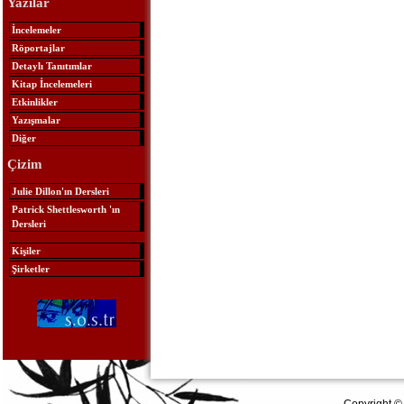
Yazılar
İncelemeler
Röportajlar
Detaylı Tanıtımlar
Kitap İncelemeleri
Etkinlikler
Yazışmalar
Diğer
Çizim
Julie Dillon'ın Dersleri
Patrick Shettlesworth 'ın
Dersleri
Kişiler
Şirketler