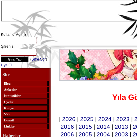
Kullanıcı Adınız:
Şifreniz:
(
Şifre Sor
)
Üye Ol
Site
Blog
Anketler
Yıla G
İstatistikler
Üyelik
Künye
SSS
|
2026
|
2025
|
2024
|
2023
|
E-mail
2016
|
2015
|
2014
|
2013
|
2
Linkler
2006
|
2005
|
2004
|
2003
|
2
Haberler