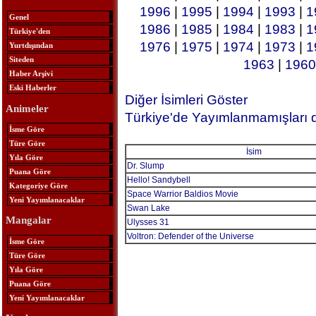
1996
|
1995
|
1994
|
1993
|
1
Genel
1986
|
1985
|
1984
|
1983
|
1
Türkiye'den
1976
|
1975
|
1974
|
1973
|
1
Yurtdışından
Siteden
1963
|
1960
Haber Arşivi
Eski Haberler
Diğer İsimleri Göster
Animeler
Türkiye'de Yayımlanmamışları 
İsme Göre
Türe Göre
İsim
Yıla Göre
Dr. Slump
Puana Göre
Hello! Sandybell
Kategoriye Göre
Space Warrior Baldios Movie
Yeni Yayımlanacaklar
Swan Lake
Mangalar
Ulysses 31
Voltron: Defender of the Universe
İsme Göre
Türe Göre
Yıla Göre
Puana Göre
Yeni Yayımlanacaklar