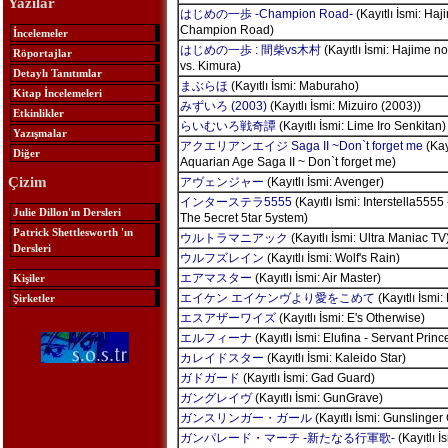
Yazılar
はじめの一歩 -Champion Road-
(Kayıtlı İsmi: Haj
Champion Road)
İncelemeler
はじめの一歩 : 間柴vs木村
(Kayıtlı İsmi: Hajime n
Röportajlar
vs. Kimura)
Detaylı Tanıtımlar
まぶらほ
(Kayıtlı İsmi: Maburaho)
Kitap İncelemeleri
みずいろ (2003)
(Kayıtlı İsmi: Mizuiro (2003))
Etkinlikler
らいむいろ戦奇譚
(Kayıtlı İsmi: Lime Iro Senkitan)
Yazışmalar
アクエリアンエイジ Saga II ~Don`t forget me
(Kayı
Diğer
Aquarian Age Saga II ~ Don`t forget me)
Çizim
アヴェンジャー
(Kayıtlı İsmi: Avenger)
インターステラ5555
(Kayıtlı İsmi: Interstella5555 
Julie Dillon'ın Dersleri
The 5ecret 5tar 5ystem)
Patrick Shettlesworth 'ın
ウルトラマニアック
(Kayıtlı İsmi: Ultra Maniac TV
Dersleri
ウルフズレイン
(Kayıtlı İsmi: Wolf's Rain)
エアマスター
(Kayıtlı İsmi: Air Master)
Kişiler
エイケン エイケンヴより愛をこめて
(Kayıtlı İsmi:
Şirketler
エスアザーワイズ
(Kayıtlı İsmi: E's Otherwise)
エルフィーナ
(Kayıtlı İsmi: Elufina - Servant Princ
カレイドスター
(Kayıtlı İsmi: Kaleido Star)
ガドガード
(Kayıtlı İsmi: Gad Guard)
ガングレイヴ
(Kayıtlı İsmi: GunGrave)
ガンスリンガー・ガール
(Kayıtlı İsmi: Gunslinger 
ガンパレード・マーチ -新たなる行軍歌-
(Kayıtlı 