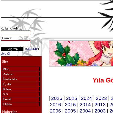
Kullanıcı Adınız:
Şifreniz:
(
Şifre Sor
)
Üye Ol
Site
Blog
Anketler
Yıla G
İstatistikler
Üyelik
Künye
SSS
|
2026
|
2025
|
2024
|
2023
|
E-mail
2016
|
2015
|
2014
|
2013
|
2
Linkler
2006
|
2005
|
2004
|
2003
|
2
Haberler