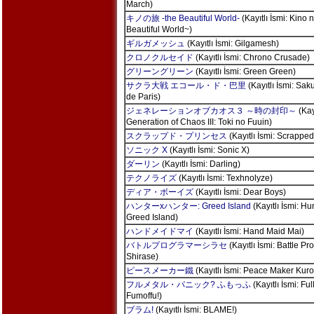
March)
キノの旅 -the Beautiful World-
(Kayıtlı İsmi: Kino 
Beautiful World~)
ギルガメッシュ
(Kayıtlı İsmi: Gilgamesh)
クロノクルセイド
(Kayıtlı İsmi: Chrono Crusade)
グリーングリーン
(Kayıtlı İsmi: Green Green)
サクラ大戦 エコール・ド・巴里
(Kayıtlı İsmi: Sak
de Paris)
ジェネレーションオブカオス３ ～時の封印～
(Kayı
Generation of Chaos III: Toki no Fuuin)
スクラップド・プリンセス
(Kayıtlı İsmi: Scrapped
ソニック X
(Kayıtlı İsmi: Sonic X)
ダーリン
(Kayıtlı İsmi: Darling)
テクノライズ
(Kayıtlı İsmi: Texhnolyze)
ディア・ボーイズ
(Kayıtlı İsmi: Dear Boys)
ハンターxハンター: Greed Island
(Kayıtlı İsmi: Hu
Greed Island)
ハンドメイドマイ
(Kayıtlı İsmi: Hand Maid Mai)
バトルプログラマーシラセ
(Kayıtlı İsmi: Battle P
Shirase)
ピースメーカー鐵
(Kayıtlı İsmi: Peace Maker Kur
フルメタル・パニック? ふもっふ
(Kayıtlı İsmi: Fu
Fumoffu!)
ブラム!
(Kayıtlı İsmi: BLAME!)