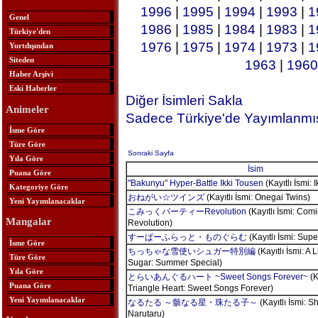
1996
|
1995
|
1994
|
1993
|
1
Genel
1986
|
1985
|
1984
|
1983
|
1
Türkiye'den
1976
|
1975
|
1974
|
1973
|
1
Yurtdışından
Siteden
1963
|
1960
Haber Arşivi
Eski Haberler
Diğer İsimleri Sakla
Animeler
Sadece Türkiye'de Yayımlanmış
İsme Göre
Türe Göre
Sonraki Sayfa
Yıla Göre
İsim
Puana Göre
"Bakunyu" Hyper-Battle Ikki Tousen
(Kayıtlı İsmi: 
Kategoriye Göre
おねがい☆ツインズ
(Kayıtlı İsmi: Onegai Twins)
Yeni Yayımlanacaklar
こみっくパーティーRevolution
(Kayıtlı İsmi: Comi
Mangalar
Revolution)
すーぱーふらっと・ものぐらむ
(Kayıtlı İsmi: Sup
İsme Göre
ちっちゃな雪使いシュガー特別編
(Kayıtlı İsmi: A 
Türe Göre
Sugar: Summer Special)
Yıla Göre
とらいあんぐるハート ~Sweet Songs Forever~
(K
Puana Göre
Triangle Heart: Sweet Songs Forever)
Yeni Yayımlanacaklar
なるたる ～骸なる星・珠たる子～
(Kayıtlı İsmi: 
Narutaru)