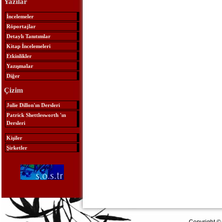
Yazılar
İncelemeler
Röportajlar
Detaylı Tanıtımlar
Kitap İncelemeleri
Etkinlikler
Yazışmalar
Diğer
Çizim
Julie Dillon'ın Dersleri
Patrick Shettlesworth 'ın
Dersleri
Kişiler
Şirketler