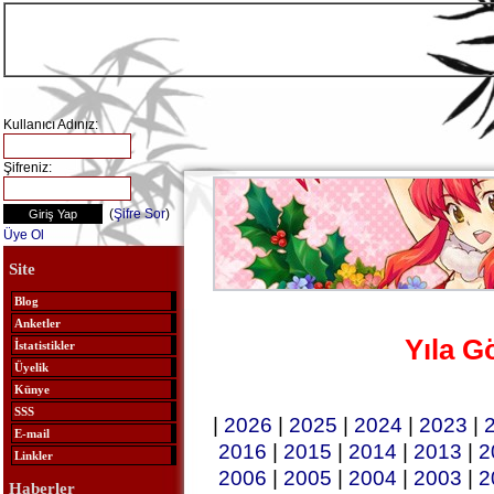
Kullanıcı Adınız:
Şifreniz:
(
Şifre Sor
)
Üye Ol
Site
Blog
Anketler
Yıla G
İstatistikler
Üyelik
Künye
SSS
|
2026
|
2025
|
2024
|
2023
|
E-mail
2016
|
2015
|
2014
|
2013
|
2
Linkler
2006
|
2005
|
2004
|
2003
|
2
Haberler