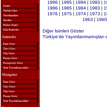
1996
|
1995
|
1994
|
1993
|
1
Genel
1986
|
1985
|
1984
|
1983
|
1
Türkiye'den
1976
|
1975
|
1974
|
1973
|
1
Yurtdışından
1963
|
1960
Siteden
Haber Arşivi
Eski Haberler
Diğer İsimleri Göster
Türkiye'de Yayımlanmamışları 
Animeler
İsme Göre
Türe Göre
Yıla Göre
Puana Göre
Kategoriye Göre
Yeni Yayımlanacaklar
Mangalar
İsme Göre
Türe Göre
Yıla Göre
Puana Göre
Yeni Yayımlanacaklar