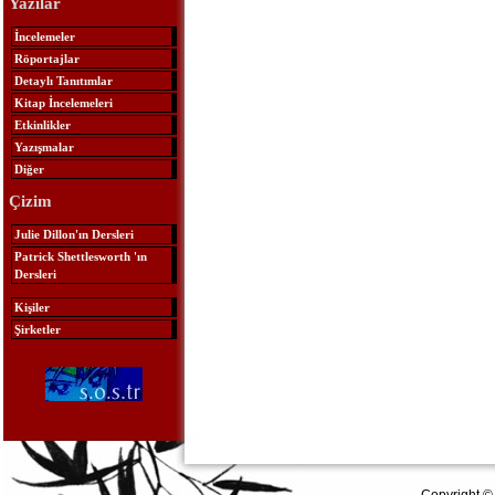
Yazılar
İncelemeler
Röportajlar
Detaylı Tanıtımlar
Kitap İncelemeleri
Etkinlikler
Yazışmalar
Diğer
Çizim
Julie Dillon'ın Dersleri
Patrick Shettlesworth 'ın
Dersleri
Kişiler
Şirketler