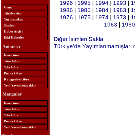
1996
|
1995
|
1994
|
1993
|
1
Genel
1986
|
1985
|
1984
|
1983
|
1
Türkiye'den
1976
|
1975
|
1974
|
1973
|
1
Yurtdışından
1963
|
1960
Siteden
Haber Arşivi
Eski Haberler
Diğer İsimleri Sakla
Türkiye'de Yayımlanmamışları 
Animeler
İsme Göre
Türe Göre
Yıla Göre
Puana Göre
Kategoriye Göre
Yeni Yayımlanacaklar
Mangalar
İsme Göre
Türe Göre
Yıla Göre
Puana Göre
Yeni Yayımlanacaklar