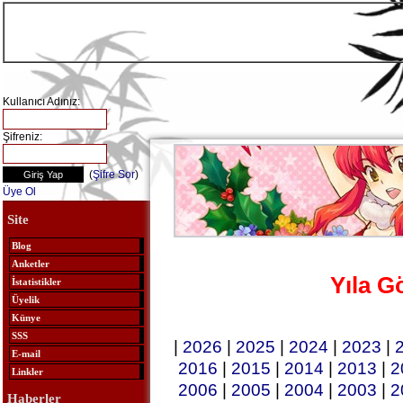
Kullanıcı Adınız:
Şifreniz:
(
Şifre Sor
)
Üye Ol
Site
Blog
Anketler
Yıla G
İstatistikler
Üyelik
Künye
SSS
|
2026
|
2025
|
2024
|
2023
|
E-mail
2016
|
2015
|
2014
|
2013
|
2
Linkler
2006
|
2005
|
2004
|
2003
|
2
Haberler