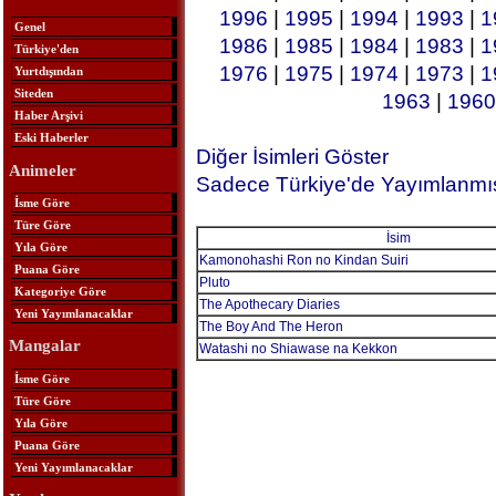
1996
|
1995
|
1994
|
1993
|
1
Genel
1986
|
1985
|
1984
|
1983
|
1
Türkiye'den
1976
|
1975
|
1974
|
1973
|
1
Yurtdışından
Siteden
1963
|
1960
Haber Arşivi
Eski Haberler
Diğer İsimleri Göster
Animeler
Sadece Türkiye'de Yayımlanmış
İsme Göre
Türe Göre
İsim
Yıla Göre
Kamonohashi Ron no Kindan Suiri
Puana Göre
Pluto
Kategoriye Göre
The Apothecary Diaries
Yeni Yayımlanacaklar
The Boy And The Heron
Mangalar
Watashi no Shiawase na Kekkon
İsme Göre
Türe Göre
Yıla Göre
Puana Göre
Yeni Yayımlanacaklar