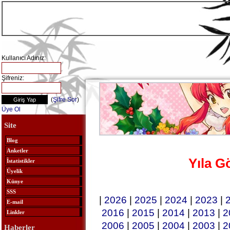
Kullanıcı Adınız:
Şifreniz:
(
Şifre Sor
)
Üye Ol
Site
Blog
Anketler
Yıla G
İstatistikler
Üyelik
Künye
SSS
|
2026
|
2025
|
2024
|
2023
|
E-mail
2016
|
2015
|
2014
|
2013
|
2
Linkler
2006
|
2005
|
2004
|
2003
|
2
Haberler