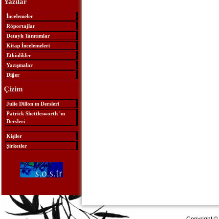
Yazılar
İncelemeler
Röportajlar
Detaylı Tanıtımlar
Kitap İncelemeleri
Etkinlikler
Yazışmalar
Diğer
Çizim
Julie Dillon'ın Dersleri
Patrick Shettlesworth 'ın
Dersleri
Kişiler
Şirketler