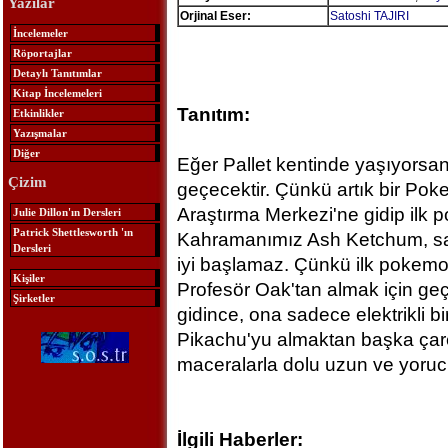
Yazılar
Orjinal Eser:
Satoshi TAJIRI
İncelemeler
Röportajlar
Detaylı Tanıtımlar
Kitap İncelemeleri
Tanıtım:
Etkinlikler
Yazışmalar
Diğer
Eğer Pallet kentinde yaşıyorsa
Çizim
geçecektir. Çünkü artık bir Po
Araştırma Merkezi'ne gidip ilk 
Julie Dillon'ın Dersleri
Patrick Shettlesworth 'ın
Kahramanımız Ash Ketchum, sa
Dersleri
iyi başlamaz. Çünkü ilk pokem
Kişiler
Profesör Oak'tan almak için ge
Şirketler
gidince, ona sadece elektrikli bi
Pikachu'yu almaktan başka çar
maceralarla dolu uzun ve yoruc
İlgili Haberler: