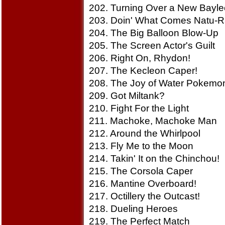
202. Turning Over a New Bayle
203. Doin' What Comes Natu-Ra
204. The Big Balloon Blow-Up
205. The Screen Actor's Guilt
206. Right On, Rhydon!
207. The Kecleon Caper!
208. The Joy of Water Pokemo
209. Got Miltank?
210. Fight For the Light
211. Machoke, Machoke Man
212. Around the Whirlpool
213. Fly Me to the Moon
214. Takin' It on the Chinchou!
215. The Corsola Caper
216. Mantine Overboard!
217. Octillery the Outcast!
218. Dueling Heroes
219. The Perfect Match