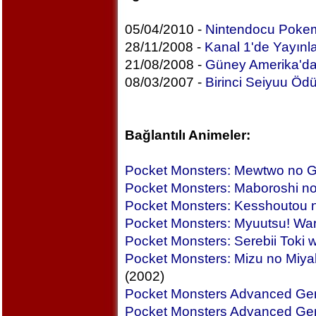
05/04/2010 -
Nintendocu Pokem
28/11/2008 -
Kanal 1'de Yayınl
21/08/2008 -
Güney Amerika'da
08/03/2007 -
Birinci Seiyuu Ödül
Bağlantılı Animeler:
Pocket Monsters: Mewtwo no 
Pocket Monsters: Maboroshi n
Pocket Monsters: Kesshoutou 
Pocket Monsters: Myuutsu! War
Pocket Monsters: Serebii Toki 
Pocket Monsters: Mizu no Miya
(2002)
Pocket Monsters Advanced Gen
Pocket Monsters Advanced Ge