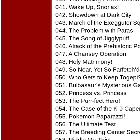
041. Wake Up, Snorlax!
042. Showdown at Dark City
043. March of the Exeggutor S
044. The Problem with Paras
045. The Song of Jigglypuff
046. Attack of the Prehistoric
047. A Chansey Operation
048. Holy Matrimony!
049. So Near, Yet So Farfetch'd
050. Who Gets to Keep Togepi
051. Bulbasaur's Mysterious G
052. Princess vs. Princess
053. The Purr-fect Hero!
054. The Case of the K-9 Cape
055. Pokemon Paparazzi!
056. The Ultimate Test
057. The Breeding Center Secr
058. Riddle Me This!