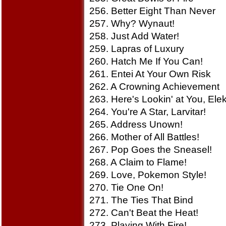
256. Better Eight Than Never
257. Why? Wynaut!
258. Just Add Water!
259. Lapras of Luxury
260. Hatch Me If You Can!
261. Entei At Your Own Risk
262. A Crowning Achievement
263. Here's Lookin' at You, Elek
264. You're A Star, Larvitar!
265. Address Unown!
266. Mother of All Battles!
267. Pop Goes the Sneasel!
268. A Claim to Flame!
269. Love, Pokemon Style!
270. Tie One On!
271. The Ties That Bind
272. Can't Beat the Heat!
273. Playing With Fire!