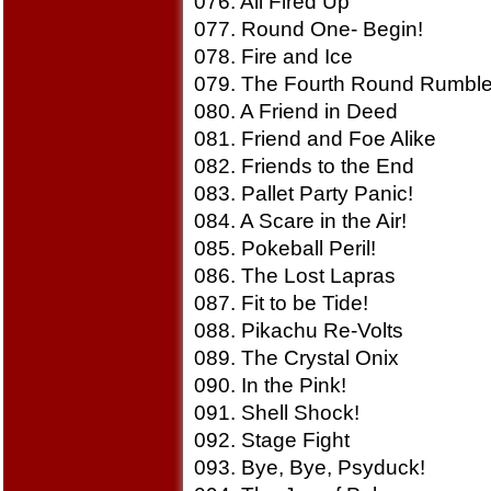
076. All Fired Up
077. Round One- Begin!
078. Fire and Ice
079. The Fourth Round Rumble
080. A Friend in Deed
081. Friend and Foe Alike
082. Friends to the End
083. Pallet Party Panic!
084. A Scare in the Air!
085. Pokeball Peril!
086. The Lost Lapras
087. Fit to be Tide!
088. Pikachu Re-Volts
089. The Crystal Onix
090. In the Pink!
091. Shell Shock!
092. Stage Fight
093. Bye, Bye, Psyduck!