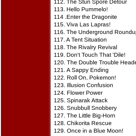
112. The Stun Spore Detour
113. Hello Pummelo!
114 .Enter the Dragonite
115. Viva Las Lapras!
116. The Underground Roundu
117. A Tent Situation
118. The Rivalry Revival
119. Don't Touch That 'Dile!
120. The Double Trouble Head
121. A Sappy Ending
122. Roll On, Pokemon!
123. Illusion Confusion
124. Flower Power
125. Spinarak Attack
126. Snubbull Snobbery
127. The Little Big-Horn
128. Chikorita Rescue
129. Once in a Blue Moon!