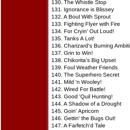
130. The Whistle Stop
131. Ignorance is Blissey
132. A Bout With Sprout
133. Fighting Flyer with Fire
134. For Cryin' Out Loud!
135. Tanks A Lot!
136. Charizard's Burning Ambit
137. Grin to Win!
138. Chikorita's Big Upset
139. Foul Weather Friends
140. The Superhero Secret
141. Mild 'n Wooley!
142. Wired For Battle!
143. Good 'Quil Hunting!
144. A Shadow of a Drought
145. Goin' Apricorn
146. Gettin' the Bugs Out!
147. A Farfetch'd Tale