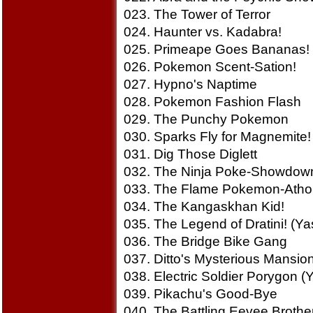
023. The Tower of Terror
024. Haunter vs. Kadabra!
025. Primeape Goes Bananas!
026. Pokemon Scent-Sation!
027. Hypno's Naptime
028. Pokemon Fashion Flash
029. The Punchy Pokemon
030. Sparks Fly for Magnemite!
031. Dig Those Diglett
032. The Ninja Poke-Showdow
033. The Flame Pokemon-Atho
034. The Kangaskhan Kid!
035. The Legend of Dratini! (Ya
036. The Bridge Bike Gang
037. Ditto's Mysterious Mansio
038. Electric Soldier Porygon (Y
039. Pikachu's Good-Bye
040. The Battling Eevee Brothe