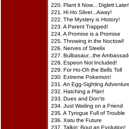
220. Plant It Now... Diglett Later
221. Hi Ho Silver...Away!
222. The Mystery is History!
223. A Parent Trapped!
224. A Promise is a Promise
225. Throwing in the Noctowl!
226. Nerves of Steelix
227. Bulbasaur...the Ambassad
228. Espeon Not Included!
229. For Ho-Oh the Bells Toll
230. Extreme Pokemon!
231. An Egg-Sighting Adventure
232. Hatching a Plan!
233. Dues and Don'ts
234. Just Waiting on a Friend
235. A Tyrogue Full of Trouble
236. Xatu the Future
237. Talkin' Bout an Evolution!