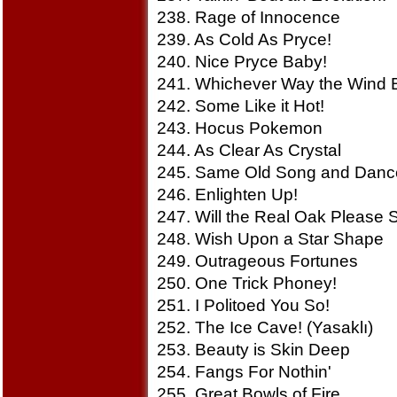
238. Rage of Innocence
239. As Cold As Pryce!
240. Nice Pryce Baby!
241. Whichever Way the Wind 
242. Some Like it Hot!
243. Hocus Pokemon
244. As Clear As Crystal
245. Same Old Song and Danc
246. Enlighten Up!
247. Will the Real Oak Please
248. Wish Upon a Star Shape
249. Outrageous Fortunes
250. One Trick Phoney!
251. I Politoed You So!
252. The Ice Cave! (Yasaklı)
253. Beauty is Skin Deep
254. Fangs For Nothin'
255. Great Bowls of Fire