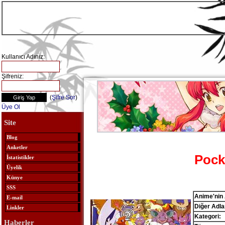
Kullanıcı Adınız:
Şifreniz:
(
Şifre Sor
)
Üye Ol
Site
Blog
Anketler
Pock
İstatistikler
Üyelik
Künye
SSS
Anime'nin 
E-mail
Diğer Adlar
Linkler
Kategori:
Haberler