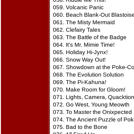
059. Volcanic Panic
060. Beach Blank-Out Blastois
061. The Misty Mermaid
062. Clefairy Tales
063. The Battle of the Badge
064. It's Mr. Mimie Time!
065. Holiday Hi-Jynx!
066. Snow Way Out!
067. Showdown at the Poke-Cor
068. The Evolution Solution
069. The Pi-Kahuna!
070. Make Room for Gloom!
071. Lights, Camera, Quacktion
072. Go West, Young Meowth
073. To Master the Onixpected
074. The Ancient Puzzle of Po
075. Bad to the Bone