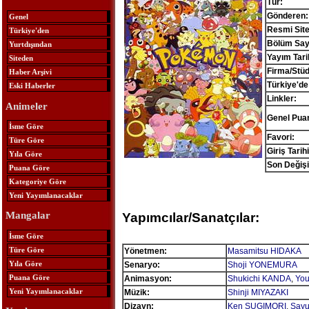
Tür:
Gönderen:
Genel
Resmi Site
Türkiye'den
Bölüm Sayı
Yurtdışından
Yayım Tari
Siteden
Firma/Stü
Haber Arşivi
Türkiye'de
Eski Haberler
Linkler:
Animeler
Genel Pua
İsme Göre
Favori:
Türe Göre
Giriş Tarihi
Yıla Göre
Son Değişi
Puana Göre
Kategoriye Göre
Yeni Yayımlanacaklar
Mangalar
Yapımcılar/Sanatçılar:
İsme Göre
Türe Göre
Yönetmen:
Masamitsu HIDAKA
Yıla Göre
Senaryo:
Shoji YONEMURA
Puana Göre
Animasyon:
Shukichi KANDA
,
You
Yeni Yayımlanacaklar
Müzik:
Shinji MIYAZAKI
Dizayn:
Ken SUGIMORI
,
Sayu