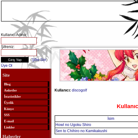
Kullanıcı Adınız:
Şifreniz:
(
Şifre Sor
)
Üye Ol
Site
Blog
Kullanıcı:
discogolf
Anketler
İstatistikler
Üyelik
Kullanıc
Künye
SSS
İsim
E-mail
Howl no Ugoku Shiro
Linkler
Sen to Chihiro no Kamikakushi
Haberler