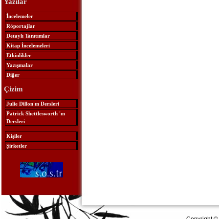
Yazılar
İncelemeler
Röportajlar
Detaylı Tanıtımlar
Kitap İncelemeleri
Etkinlikler
Yazışmalar
Diğer
Çizim
Julie Dillon'ın Dersleri
Patrick Shettlesworth 'ın
Dersleri
Kişiler
Şirketler