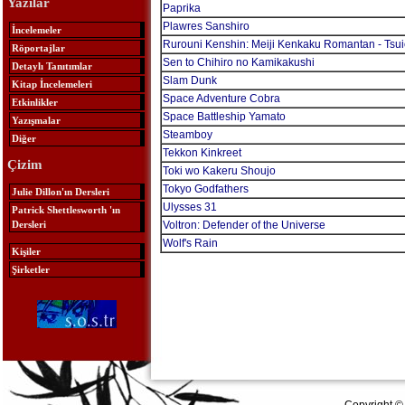
Yazılar
Paprika
Plawres Sanshiro
İncelemeler
Rurouni Kenshin: Meiji Kenkaku Romantan - Tsu
Röportajlar
Sen to Chihiro no Kamikakushi
Detaylı Tanıtımlar
Slam Dunk
Kitap İncelemeleri
Space Adventure Cobra
Etkinlikler
Space Battleship Yamato
Yazışmalar
Steamboy
Diğer
Tekkon Kinkreet
Çizim
Toki wo Kakeru Shoujo
Tokyo Godfathers
Julie Dillon'ın Dersleri
Ulysses 31
Patrick Shettlesworth 'ın
Dersleri
Voltron: Defender of the Universe
Wolf's Rain
Kişiler
Şirketler