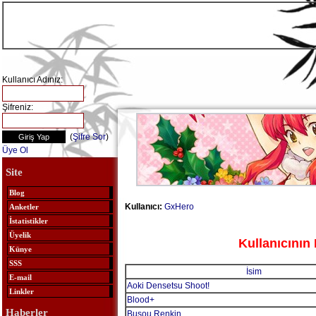
Kullanıcı Adınız:
Şifreniz:
(
Şifre Sor
)
Üye Ol
Site
Blog
Kullanıcı:
GxHero
Anketler
İstatistikler
Üyelik
Kullanıcının 
Künye
SSS
İsim
E-mail
Aoki Densetsu Shoot!
Linkler
Blood+
Haberler
Busou Renkin