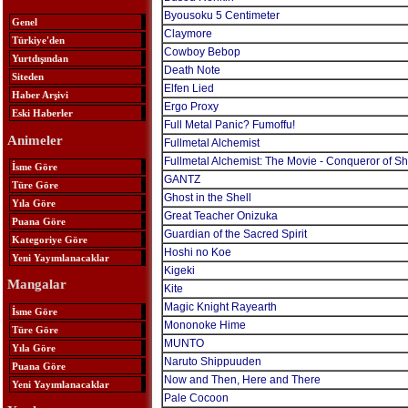
Byousoku 5 Centimeter
Genel
Claymore
Türkiye'den
Cowboy Bebop
Yurtdışından
Death Note
Siteden
Elfen Lied
Haber Arşivi
Ergo Proxy
Eski Haberler
Full Metal Panic? Fumoffu!
Animeler
Fullmetal Alchemist
Fullmetal Alchemist: The Movie - Conqueror of 
İsme Göre
GANTZ
Türe Göre
Ghost in the Shell
Yıla Göre
Great Teacher Onizuka
Puana Göre
Guardian of the Sacred Spirit
Kategoriye Göre
Hoshi no Koe
Yeni Yayımlanacaklar
Kigeki
Mangalar
Kite
Magic Knight Rayearth
İsme Göre
Mononoke Hime
Türe Göre
MUNTO
Yıla Göre
Naruto Shippuuden
Puana Göre
Now and Then, Here and There
Yeni Yayımlanacaklar
Pale Cocoon