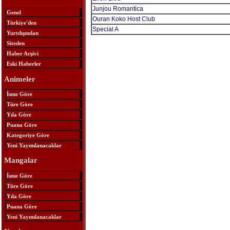
Junjou Romantica
Genel
Ouran Koko Host Club
Türkiye'den
Special A
Yurtdışından
Siteden
Haber Arşivi
Eski Haberler
Animeler
İsme Göre
Türe Göre
Yıla Göre
Puana Göre
Kategoriye Göre
Yeni Yayımlanacaklar
Mangalar
İsme Göre
Türe Göre
Yıla Göre
Puana Göre
Yeni Yayımlanacaklar