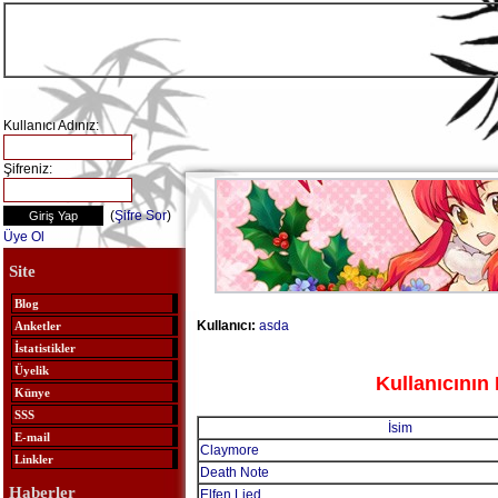
Kullanıcı Adınız:
Şifreniz:
(
Şifre Sor
)
Üye Ol
Site
Blog
Kullanıcı:
asda
Anketler
İstatistikler
Üyelik
Kullanıcının 
Künye
SSS
İsim
E-mail
Claymore
Linkler
Death Note
Haberler
Elfen Lied