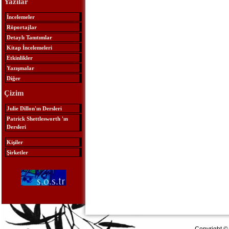
Yazılar
İncelemeler
Röportajlar
Detaylı Tanıtımlar
Kitap İncelemeleri
Etkinlikler
Yazışmalar
Diğer
Çizim
Julie Dillon'ın Dersleri
Patrick Shettlesworth 'ın
Dersleri
Kişiler
Şirketler