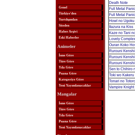
Death Note
Genel
Full Metal Panic
Türkiye'den
Full Metal Pani
Yurtdışından
Howl no Ugoku 
Siteden
Itazura na Kiss
Haber Arşivi
Kaze no Tani n
Eski Haberler
Lovely Comple
Ouran Koko Hos
Animeler
Rurouni Kenshi
İsme Göre
Rurouni Kenshi
Türe Göre
Rurouni Kenshi
Yıla Göre
Sen to Chihiro
Puana Göre
Toki wo Kakeru
Kategoriye Göre
Tonari no Totor
Yeni Yayımlanacaklar
Vampire Knight
Mangalar
İsme Göre
Türe Göre
Yıla Göre
Puana Göre
Yeni Yayımlanacaklar