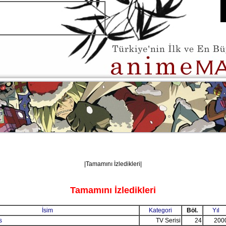
|Tamamını İzledikleri|
Tamamını İzledikleri
İsim
Kategori
Böl.
Yıl
s
TV Serisi
24
200