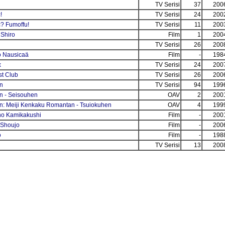
TV Serisi
37
200
!
TV Serisi
24
200
c? Fumoffu!
TV Serisi
11
200
Shiro
Film
1
200
TV Serisi
26
200
o Nausicaä
Film
-
198
x
TV Serisi
24
200
t Club
TV Serisi
26
200
n
TV Serisi
94
199
n - Seisouhen
OAV
2
200
n: Meiji Kenkaku Romantan - Tsuiokuhen
OAV
4
199
 no Kamikakushi
Film
-
200
 Shoujo
Film
-
200
o
Film
-
198
TV Serisi
13
200