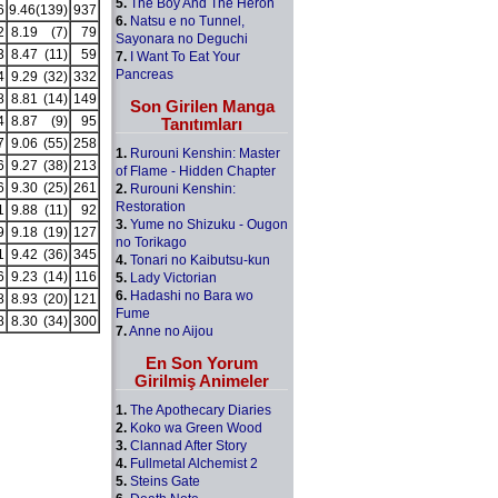
5.
The Boy And The Heron
6
9.46
(139)
937
6.
Natsu e no Tunnel,
2
8.19
(7)
79
Sayonara no Deguchi
3
8.47
(11)
59
7.
I Want To Eat Your
Pancreas
4
9.29
(32)
332
8
8.81
(14)
149
Son Girilen Manga
4
8.87
(9)
95
Tanıtımları
7
9.06
(55)
258
1.
Rurouni Kenshin: Master
6
9.27
(38)
213
of Flame - Hidden Chapter
6
9.30
(25)
261
2.
Rurouni Kenshin:
Restoration
1
9.88
(11)
92
3.
Yume no Shizuku - Ougon
9
9.18
(19)
127
no Torikago
1
9.42
(36)
345
4.
Tonari no Kaibutsu-kun
6
9.23
(14)
116
5.
Lady Victorian
6.
Hadashi no Bara wo
8
8.93
(20)
121
Fume
8
8.30
(34)
300
7.
Anne no Aijou
En Son Yorum
Girilmiş Animeler
1.
The Apothecary Diaries
2.
Koko wa Green Wood
3.
Clannad After Story
4.
Fullmetal Alchemist 2
5.
Steins Gate