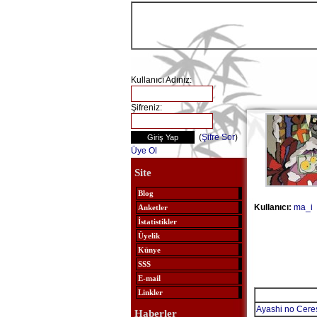
Kullanıcı Adınız:
Şifreniz:
(
Şifre Sor
)
Üye Ol
Site
Blog
Kullanıcı:
ma_i
Anketler
İstatistikler
Üyelik
Künye
SSS
E-mail
Linkler
Ayashi no Cere
Haberler