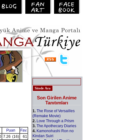
Son Girilen Anime
Tanıtımları
1.
The Rose of Versailles
(Remake Movie)
2.
Love Through a Prism
3.
The Apothecary Diaries
Puan
Fav.
4.
Kamonohashi Ron no
Kindan Suiri
0
7.26
(16)
61