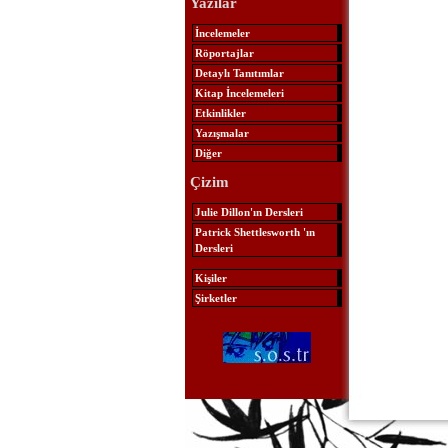
Yazılar
İncelemeler
Röportajlar
Detaylı Tanıtımlar
Kitap İncelemeleri
Etkinlikler
Yazışmalar
Diğer
Çizim
Julie Dillon'ın Dersleri
Patrick Shettlesworth 'ın
Dersleri
Kişiler
Şirketler