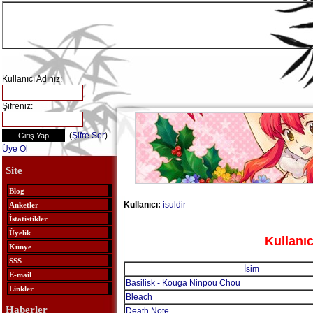
Kullanıcı Adınız:
Şifreniz:
(
Şifre Sor
)
Üye Ol
Site
Blog
Kullanıcı:
isuldir
Anketler
İstatistikler
Üyelik
Kullanıc
Künye
SSS
İsim
E-mail
Basilisk - Kouga Ninpou Chou
Linkler
Bleach
Haberler
Death Note