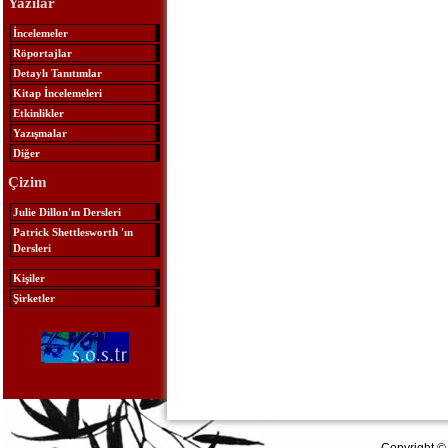
Yazılar
İncelemeler
Röportajlar
Detaylı Tanıtımlar
Kitap İncelemeleri
Etkinlikler
Yazışmalar
Diğer
Çizim
Julie Dillon'ın Dersleri
Patrick Shettlesworth 'ın
Dersleri
Kişiler
Şirketler