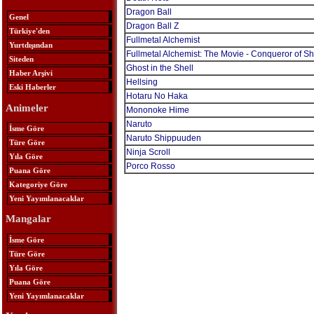
Dragon Ball
Genel
Dragon Ball Z
Türkiye'den
Fullmetal Alchemist
Yurtdışından
Fullmetal Alchemist: The Movie - Conqueror of 
Siteden
Ghost in the Shell
Haber Arşivi
Hellsing
Eski Haberler
Hotaru No Haka
Animeler
Mononoke Hime
Naruto
İsme Göre
Naruto Shippuuden
Türe Göre
Ninja Scroll
Yıla Göre
Porco Rosso
Puana Göre
Kategoriye Göre
Yeni Yayımlanacaklar
Mangalar
İsme Göre
Türe Göre
Yıla Göre
Puana Göre
Yeni Yayımlanacaklar