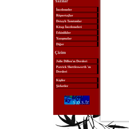
Yazılar
İncelemeler
Röportajlar
Detaylı Tanıtımlar
Kitap İncelemeleri
Etkinlikler
Yazışmalar
Diğer
Çizim
Julie Dillon'ın Dersleri
Patrick Shettlesworth 'ın
Dersleri
Kişiler
Şirketler