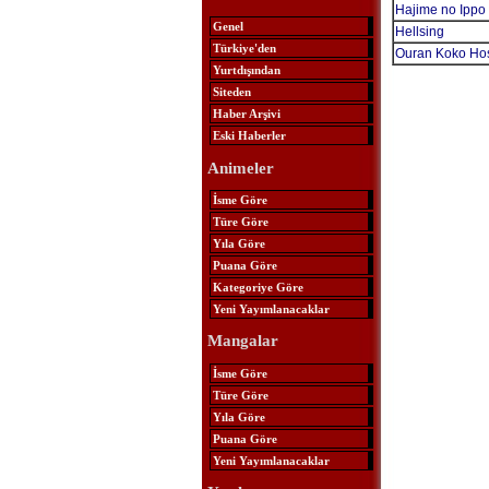
Hajime no Ippo
Genel
Hellsing
Türkiye'den
Ouran Koko Hos
Yurtdışından
Siteden
Haber Arşivi
Eski Haberler
Animeler
İsme Göre
Türe Göre
Yıla Göre
Puana Göre
Kategoriye Göre
Yeni Yayımlanacaklar
Mangalar
İsme Göre
Türe Göre
Yıla Göre
Puana Göre
Yeni Yayımlanacaklar