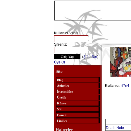
Kullanıcı Adınız:
Şifreniz:
(
Şifre Sor
)
Üye Ol
Site
Blog
Kullanıcı:
tt7n4
Anketler
İstatistikler
Üyelik
Künye
SSS
E-mail
Linkler
Death Note
Haberler