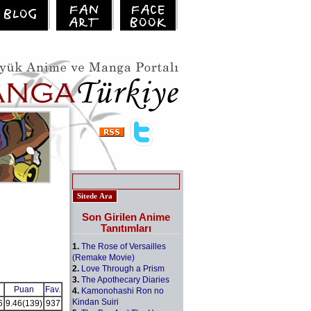
Son Girilen Anime
Tanıtımları
1.
The Rose of Versailles
(Remake Movie)
2.
Love Through a Prism
3.
The Apothecary Diaries
Puan
Fav.
4.
Kamonohashi Ron no
Kindan Suiri
6
9.46
(139)
937