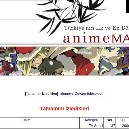
|Tamamını İzledikleri| |
İzlemeye Devam Edecekleri
|
Tamamını İzledikleri
İsim
Kategori
Böl.
Yıl
TV Serisi
37
200