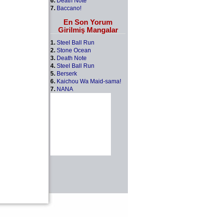
6.
Death Note
7.
Baccano!
En Son Yorum
Girilmiş Mangalar
1.
Steel Ball Run
2.
Stone Ocean
3.
Death Note
4.
Steel Ball Run
5.
Berserk
6.
Kaichou Wa Maid-sama!
7.
NANA