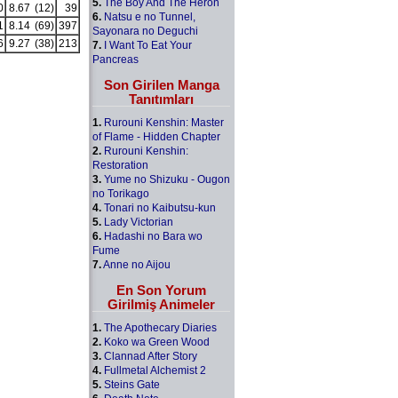
5.
The Boy And The Heron
0
8.67
(12)
39
6.
Natsu e no Tunnel,
1
8.14
(69)
397
Sayonara no Deguchi
6
9.27
(38)
213
7.
I Want To Eat Your
Pancreas
Son Girilen Manga
Tanıtımları
1.
Rurouni Kenshin: Master
of Flame - Hidden Chapter
2.
Rurouni Kenshin:
Restoration
3.
Yume no Shizuku - Ougon
no Torikago
4.
Tonari no Kaibutsu-kun
5.
Lady Victorian
6.
Hadashi no Bara wo
Fume
7.
Anne no Aijou
En Son Yorum
Girilmiş Animeler
1.
The Apothecary Diaries
2.
Koko wa Green Wood
3.
Clannad After Story
4.
Fullmetal Alchemist 2
5.
Steins Gate