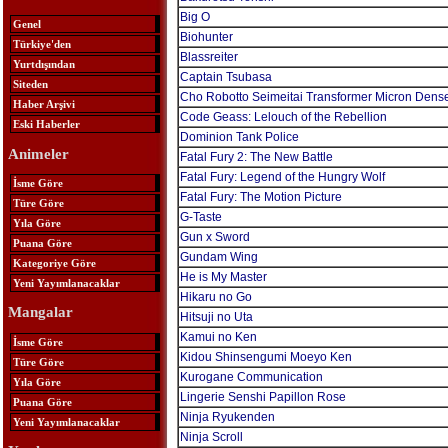
Big O
Genel
Biohunter
Türkiye'den
Blassreiter
Yurtdışından
Captain Tsubasa
Siteden
Cho Robotto Seimeitai Transformer Micron Dens
Haber Arşivi
Code Geass: Lelouch of the Rebellion
Eski Haberler
Dominion Tank Police
Animeler
Fatal Fury 2: The New Battle
Fatal Fury: Legend of the Hungry Wolf
İsme Göre
Fatal Fury: The Motion Picture
Türe Göre
G-Taste
Yıla Göre
Gun x Sword
Puana Göre
Gundam Wing
Kategoriye Göre
He is My Master
Yeni Yayımlanacaklar
Hikaru no Go
Mangalar
Hitsuji no Uta
Kamui no Ken
İsme Göre
Kidou Shinsengumi Moeyo Ken
Türe Göre
Kurogane Communication
Yıla Göre
Lingerie Senshi Papillon Rose
Puana Göre
Ninja Ryukenden
Yeni Yayımlanacaklar
Ninja Scroll