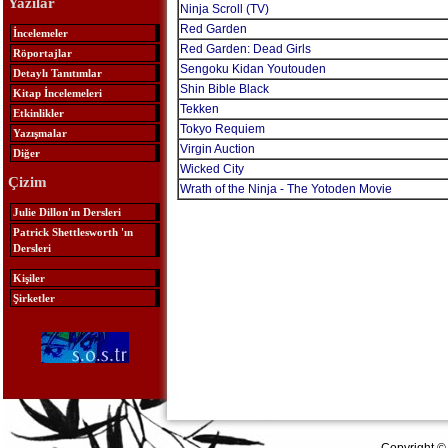
Yazılar
Ninja Scroll (TV)
Red Garden
İncelemeler
Red Garden: Dead Girls
Röportajlar
Sengoku Kidan Youtouden
Detaylı Tanıtımlar
Shin Bible Black
Kitap İncelemeleri
Tekken
Etkinlikler
Tokyo Requiem
Yazışmalar
Virgin Auction
Diğer
Wicked City
Çizim
Wrath of the Ninja - The Yotoden Movie
Julie Dillon'ın Dersleri
Patrick Shettlesworth 'ın
Dersleri
Kişiler
Şirketler