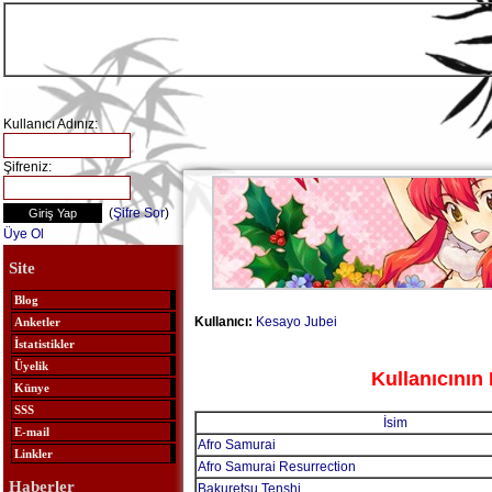
Kullanıcı Adınız:
Şifreniz:
(
Şifre Sor
)
Üye Ol
Site
Blog
Kullanıcı:
Kesayo Jubei
Anketler
İstatistikler
Üyelik
Kullanıcının 
Künye
SSS
İsim
E-mail
Afro Samurai
Linkler
Afro Samurai Resurrection
Haberler
Bakuretsu Tenshi