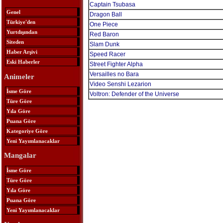
Captain Tsubasa
Genel
Dragon Ball
Türkiye'den
One Piece
Yurtdışından
Red Baron
Siteden
Slam Dunk
Haber Arşivi
Speed Racer
Eski Haberler
Street Fighter Alpha
Versailles no Bara
Animeler
Video Senshi Lezarion
İsme Göre
Voltron: Defender of the Universe
Türe Göre
Yıla Göre
Puana Göre
Kategoriye Göre
Yeni Yayımlanacaklar
Mangalar
İsme Göre
Türe Göre
Yıla Göre
Puana Göre
Yeni Yayımlanacaklar