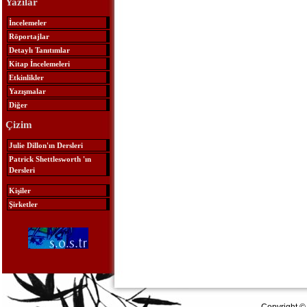
Yazılar
İncelemeler
Röportajlar
Detaylı Tanıtımlar
Kitap İncelemeleri
Etkinlikler
Yazışmalar
Diğer
Çizim
Julie Dillon'ın Dersleri
Patrick Shettlesworth 'ın
Dersleri
Kişiler
Şirketler