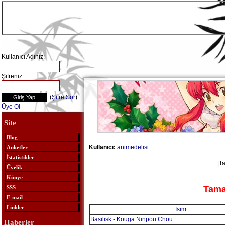
Kullanıcı Adınız:
Şifreniz:
(
Şifre Sor
)
Üye Ol
Site
Blog
Kullanıcı:
animedelisi
Anketler
İstatistikler
|T
Üyelik
Künye
Tamam
SSS
E-mail
Linkler
İsim
Basilisk - Kouga Ninpou Chou
Haberler