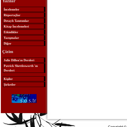
Yazılar
İncelemeler
Röportajlar
Detaylı Tanıtımlar
Kitap İncelemeleri
Etkinlikler
Yazışmalar
Diğer
Çizim
Julie Dillon'ın Dersleri
Patrick Shettlesworth 'ın
Dersleri
Kişiler
Şirketler