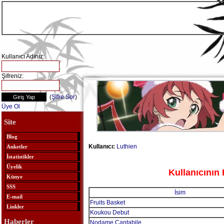
Kullanıcı Adınız:
Şifreniz:
(
Şifre Sor
)
Üye Ol
Site
Blog
Kullanıcı:
Luthien
Anketler
İstatistikler
Üyelik
Kullanıcının 
Künye
SSS
İsim
E-mail
Fruits Basket
Linkler
Koukou Debut
Haberler
Nodame Cantabile